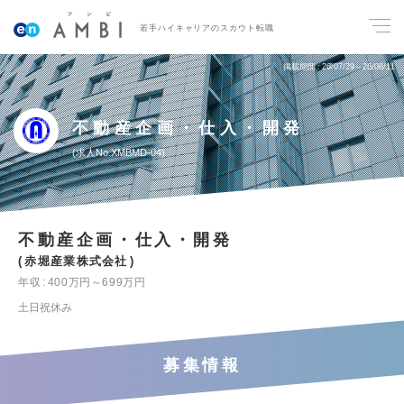
若手ハイキャリアのスカウト転職
掲載期間
26/07/29～26/08/11
不動産企画・仕入・開発
求人No.XMBMD-04
不動産企画・仕入・開発
赤堀産業株式会社
年収
400万円～699万円
土日祝休み
募集情報