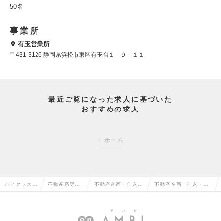
50名
事業所
有玉営業所
〒431-3126 静岡県浜松市東区有玉台１－９－１１
最近ご覧になった求人に基づいた
おすすめの求人
ホーム
ハイクラス求
不動産系専門
不動産企画・仕入・
不動産企画・仕入・開
人TOP
職の転職
開発の転職
発の求人情報