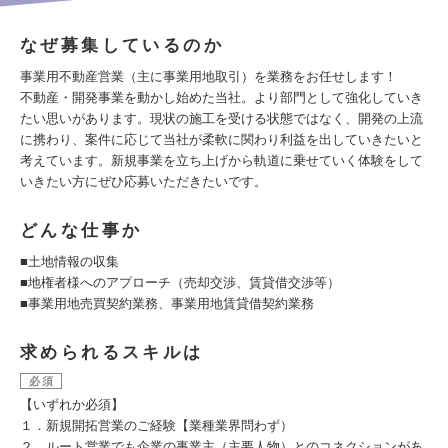
なぜ募集しているのか
事業用不動産営業（主に事業用地取引）を業務をお任せします！
不動産・開発事業を動かし始めた当社。より部門として強化していき
たい思いがあります。現状の施工を受ける状態ではなく、開発の上流
に携わり、案件に応じて当社が柔軟に関わり利益を出していきたいと
考えています。新規事業を立ち上げから軌道に乗せていく体験をして
いきたい方にぜひ応募いただきたいです。
どんな仕事か
■土地情報の収集
■地権者様へのアプローチ（売却交渉、賃貸借交渉等）
■事業用地売買契約業務、事業用地賃貸借契約業務
求められるスキルは
必須
【いずれか必須】
１．新規開拓営業のご経験【業種業界問わず）
２．ルート営業でも企業の事業主（主要人物）とのコネクションがあ