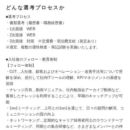
どんな選考プロセスか
■選考プロセス
・書類選考（履歴書・職務経歴書）
・1次面接 WEB
・2次面接 WEB
・3次面接 対面 ※交通費・宿泊費支給（規定あり）
※適宜、複数の適性検査・筆記試験を実施いたします。
■入社後のフォロー・教育体制
【フォロー体制】
・OJT…入社後、顧客およびオペレーション・改善手法等について理
解を深め、並行して社内ITツールの理解、KPIマネジメントの基礎を
習得
・ナレッジ共有…動画マニュアル、社内勉強会アーカイブ動画など、
蓄積したナレッジを利用することにより、早期のキャッチアップが可
能
・1on1ミーティング…上司との1on1を通じて、日々の疑問の解消、コ
ミュニケーションの質の向上
・ネットワーキング…定期的なキャリア採用者同士のラウンドテーブ
ルミーティング、同期との集合研修など、さまざまなメンバーとの仲