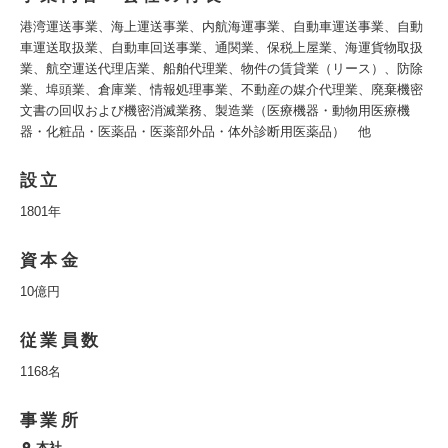
港湾運送事業、海上運送事業、内航海運事業、自動車運送事業、自動
車運送取扱業、自動車回送事業、通関業、保税上屋業、海運貨物取扱
業、航空運送代理店業、船舶代理業、物件の賃貸業（リース）、防除
業、埠頭業、倉庫業、情報処理事業、不動産の媒介代理業、廃棄機密
文書の回収および機密消滅業務、製造業（医療機器・動物用医療機
器・化粧品・医薬品・医薬部外品・体外診断用医薬品） 他
設立
1801年
資本金
10億円
従業員数
1168名
事業所
本社