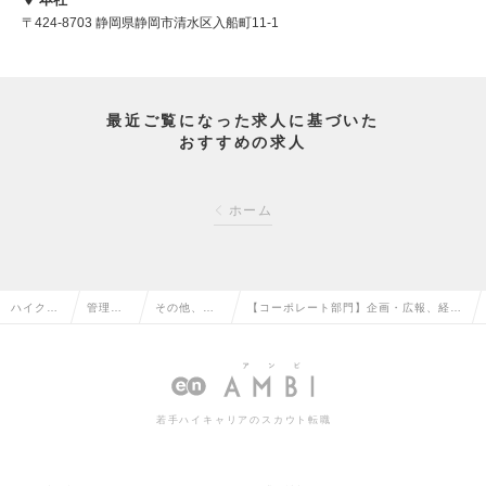
〒424-8703 静岡県静岡市清水区入船町11-1
最近ご覧になった求人に基づいた
おすすめの求人
ホーム
ハイクラ
管理部
その他、管
【コーポレート部門】企画・広報、経
ス求人T
門系の
理部門系の
理・財務、法務・審査、総務、人事の求
OP
転職
転職
人情報
若手ハイキャリアのスカウト転職