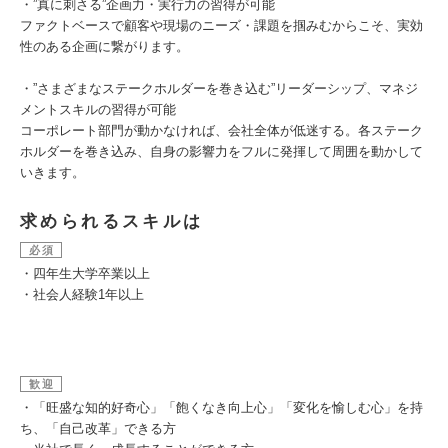
・”真に刺さる”企画力・実行力の習得が可能
ファクトベースで顧客や現場のニーズ・課題を掴みむからこそ、実効
性のある企画に繋がります。
・”さまざまなステークホルダーを巻き込む”リーダーシップ、マネジ
メントスキルの習得が可能
コーポレート部門が動かなければ、会社全体が低迷する。各ステーク
ホルダーを巻き込み、自身の影響力をフルに発揮して周囲を動かして
いきます。
求められるスキルは
必須
・四年生大学卒業以上
・社会人経験1年以上
歓迎
・「旺盛な知的好奇心」「飽くなき向上心」「変化を愉しむ心」を持
ち、「自己改革」できる方