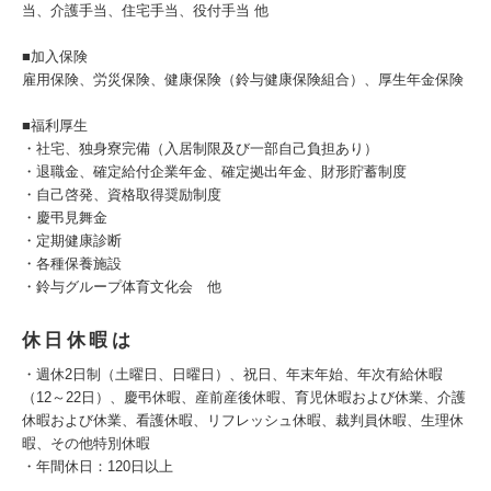
当、介護手当、住宅手当、役付手当 他
■加入保険
雇用保険、労災保険、健康保険（鈴与健康保険組合）、厚生年金保険
■福利厚生
・社宅、独身寮完備（入居制限及び一部自己負担あり）
・退職金、確定給付企業年金、確定拠出年金、財形貯蓄制度
・自己啓発、資格取得奨励制度
・慶弔見舞金
・定期健康診断
・各種保養施設
・鈴与グループ体育文化会 他
休日休暇は
・週休2日制（土曜日、日曜日）、祝日、年末年始、年次有給休暇
（12～22日）、慶弔休暇、産前産後休暇、育児休暇および休業、介護
休暇および休業、看護休暇、リフレッシュ休暇、裁判員休暇、生理休
暇、その他特別休暇
・年間休日：120日以上