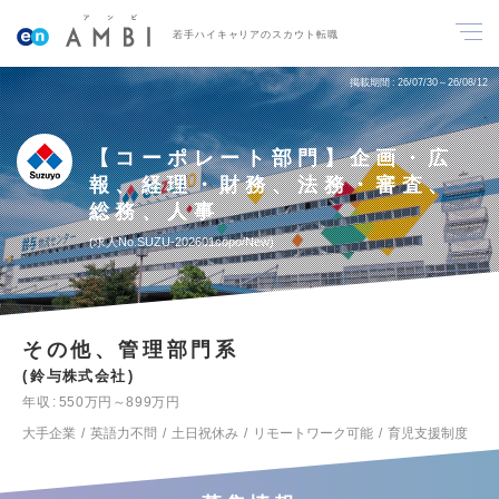
若手ハイキャリアのスカウト転職
掲載期間
26/07/30～26/08/12
【コーポレート部門】企画・広
報、経理・財務、法務・審査、
総務、人事
求人No.SUZU-202601copo/New
その他、管理部門系
鈴与株式会社
年収
550万円～899万円
大手企業
英語力不問
土日祝休み
リモートワーク可能
育児支援制度