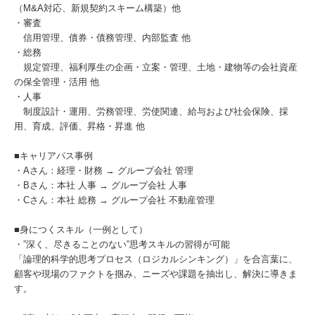
（M&A対応、新規契約スキーム構築）他
・審査
信用管理、債券・債務管理、内部監査 他
・総務
規定管理、福利厚生の企画・立案・管理、土地・建物等の会社資産
の保全管理・活用 他
・人事
制度設計・運用、労務管理、労使関連、給与および社会保険、採
用、育成、評価、昇格・昇進 他
■キャリアパス事例
・Aさん：経理・財務 → グループ会社 管理
・Bさん：本社 人事 → グループ会社 人事
・Cさん：本社 総務 → グループ会社 不動産管理
■身につくスキル（一例として）
・”深く、尽きることのない”思考スキルの習得が可能
「論理的科学的思考プロセス（ロジカルシンキング）」を合言葉に、
顧客や現場のファクトを掴み、ニーズや課題を抽出し、解決に導きま
す。