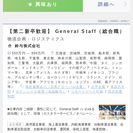
興味あり
詳細へ
掲載期間
26/08/04～26/08/17
【第二新卒歓迎】 General Staff（総合職）
物流企画・ロジスティクス
鈴与株式会社
550万円 ～ 899万円
北海道、宮城県、茨城県、栃木県、群馬
県、埼玉県、千葉県、東京都、神奈川県、山梨県、長野県、静岡県、愛
知県、三重県、大阪府、兵庫県、福岡県、熊本県、中国、タイ、シンガ
ポール、インドネシア、フィリピン、その他アジア（ベトナム、ミャン
マー等）、北米（アメリカ、カナダ等）、中南米（メキシコ、ブラジ
ル、アルゼンチン等）、ヨーロッパ（イギリス、フランス、ドイツ、ロ
シア等）、中近東・アフリカ（モロッコ、エジプト、UAE、南アフリカ
等）
海外展開あり（日系グローバル企業）
大手企業
英語力不
問
ポテンシャル採用（未経験可）
リモートワーク可能
育児支援
制度
■仕事内容 ご経験・適性に応じて、General Staff（いわゆる
総合職）として、現場（カスタマーサービス／オペレーシ…
港湾運送事業、海上運送事業、内航海運事業、自動車運送事業、自
会社概要
動車運送取扱業、自動車回送事業、通関業、保税上屋業、海運貨物…