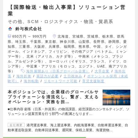
【国際輸送・輸出入事業】ソリューション営
業
その他、SCM・ロジスティクス・物流・貿易系
鈴与株式会社
650万円 ～ 999万円
北海道、宮城県、茨城県、栃木県、群馬
県、埼玉県、千葉県、東京都、神奈川県、山梨県、長野県、静岡県、愛
知県、三重県、大阪府、兵庫県、福岡県、熊本県、中国、タイ、シンガ
ポール、インドネシア、フィリピン、その他アジア（ベトナム、ミャン
マー等）、北米（アメリカ、カナダ等）、中南米（メキシコ、ブラジ
ル、アルゼンチン等）、ヨーロッパ（イギリス、フランス、ドイツ、ロ
シア等）、中近東・アフリカ（モロッコ、エジプト、UAE、南アフリカ
等）
海外展開あり（日系グローバル企業）
大手企業
海外出
張
海外折衝
英語力が必要
土日祝休み
ポテンシャル採用（未経
験可）
海外転勤
リモートワーク可能
育児支援制度
本ポジションでは、企業様のグローバルサ
プライチェーンを清流化し、繋ぎ、支える
オペレーション・実務を担…
■仕事内容 顧客（日系・外資系）の物流課題、経営課題のコンサルティング、ソ
リューション提案営業を行う部門への配属となります…
港湾運送事業、海上運送事業、内航海運事業、自動車運送事業、自
会社概要
動車運送取扱業、自動車回送事業、通関業、保税上屋業、海運貨物…