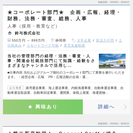
掲載期間
26/08/06～26/08/19
★コーポレート部門★ 企画・広報、経理・
財務、法務・審査、総務、人事
人事（採用・教育など）
鈴与株式会社
550万円 ～ 899万円
静岡県
大手企業
英語力不問
土
日祝休み
リモートワーク可能
育児支援制度
当社の管理部門の経理・法務・審査・人
事・関連会社統括部門にて知識・経験をさ
まざまなチャンネルで活用し…
■仕事内容 当社およびグループ個社のコーポレート部門にて業務を遂行いただき
ます。 ・経営企画・広報 PR・広報活動の企画・運…
港湾運送事業、海上運送事業、内航海運事業、自動車運送事業、自
会社概要
動車運送取扱業、自動車回送事業、通関業、保税上屋業、海運貨物…
興味あり
詳細へ
掲載期間
26/08/06～26/08/19