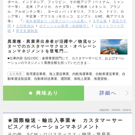
ポール、インドネシア、フィリピン、その他アジア（ベトナム、ミャン
マー等）、北米（アメリカ、カナダ等）、中南米（メキシコ、ブラジ
ル、アルゼンチン等）、ヨーロッパ（イギリス、フランス、ドイツ、ロ
シア等）、中近東・アフリカ（モロッコ、エジプト、UAE、南アフリカ
等）
海外展開あり（日系グローバル企業）
大手企業
英語力不
問
土日祝休み
ポテンシャル採用（未経験可）
リモートワーク可
能
育児支援制度
異業種・異業界出身者が活躍中／物流セン
ターでのカスタマーサクセス・オペレーシ
ョンマネジメントを登竜門…
■仕事内容 当社のDC・倉庫事業部門にて、カスタマーサービス、およびオペレ
ーションのマネジメント業務全般を担っていただきま…
港湾運送事業、海上運送事業、内航海運事業、自動車運送事業、自
会社概要
動車運送取扱業、自動車回送事業、通関業、保税上屋業、海運貨物…
興味あり
詳細へ
掲載期間
26/08/06～26/08/19
★国際輸送・輸出入事業★ カスタマーサー
ビス／オペレーションマネジメント
その他、SCM・ロジスティクス・物流・貿易系