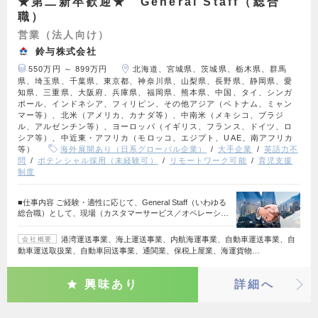
★第二新卒歓迎★ General Staff（総合
職）
営業（法人向け）
鈴与株式会社
550万円 ～ 899万円
北海道、宮城県、茨城県、栃木県、群馬
県、埼玉県、千葉県、東京都、神奈川県、山梨県、長野県、静岡県、愛
知県、三重県、大阪府、兵庫県、福岡県、熊本県、中国、タイ、シンガ
ポール、インドネシア、フィリピン、その他アジア（ベトナム、ミャン
マー等）、北米（アメリカ、カナダ等）、中南米（メキシコ、ブラジ
ル、アルゼンチン等）、ヨーロッパ（イギリス、フランス、ドイツ、ロ
シア等）、中近東・アフリカ（モロッコ、エジプト、UAE、南アフリカ
等）
海外展開あり（日系グローバル企業）
大手企業
英語力不
問
ポテンシャル採用（未経験可）
リモートワーク可能
育児支援
制度
■仕事内容 ご経験・適性に応じて、General Staff（いわゆる
総合職）として、現場（カスタマーサービス／オペレーシ…
港湾運送事業、海上運送事業、内航海運事業、自動車運送事業、自
会社概要
動車運送取扱業、自動車回送事業、通関業、保税上屋業、海運貨物…
興味あり
詳細へ