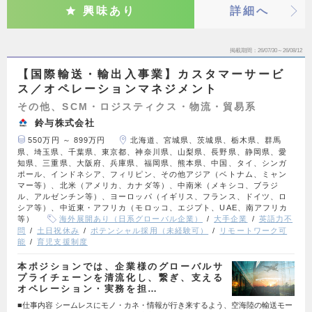
興味あり
詳細へ
掲載期間
26/07/30～26/08/12
【国際輸送・輸出入事業】カスタマーサービ
ス／オペレーションマネジメント
その他、SCM・ロジスティクス・物流・貿易系
鈴与株式会社
550万円 ～ 899万円
北海道、宮城県、茨城県、栃木県、群馬
県、埼玉県、千葉県、東京都、神奈川県、山梨県、長野県、静岡県、愛
知県、三重県、大阪府、兵庫県、福岡県、熊本県、中国、タイ、シンガ
ポール、インドネシア、フィリピン、その他アジア（ベトナム、ミャン
マー等）、北米（アメリカ、カナダ等）、中南米（メキシコ、ブラジ
ル、アルゼンチン等）、ヨーロッパ（イギリス、フランス、ドイツ、ロ
シア等）、中近東・アフリカ（モロッコ、エジプト、UAE、南アフリカ
等）
海外展開あり（日系グローバル企業）
大手企業
英語力不
問
土日祝休み
ポテンシャル採用（未経験可）
リモートワーク可
能
育児支援制度
本ポジションでは、企業様のグローバルサ
プライチェーンを清流化し、繋ぎ、支える
オペレーション・実務を担…
■仕事内容 シームレスにモノ・カネ・情報が行き来するよう、空海陸の輸送モー