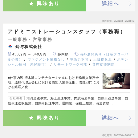
興味あり
詳細へ
掲載期間
26/08/03～26/08/16
アドミニストレーションスタッフ（事務職）
一般事務・営業事務
鈴与株式会社
450万円 ～ 649万円
静岡県
海外展開あり（日系グローバ
ル企業）
マネジメント業務なし
英語力不問
土日祝休み
ポテン
シャル採用（未経験可）
リモートワーク可能
育児支援制度
■仕事内容 清水港コンテナターミナルにおける輸出入業務全
般、船舶代理店会社における輸出入業務全般、管理部門にお
ける経理／秘…
港湾運送事業、海上運送事業、内航海運事業、自動車運送事業、自
会社概要
動車運送取扱業、自動車回送事業、通関業、保税上屋業、海運貨物…
興味あり
詳細へ
掲載期間
26/07/30～26/08/12