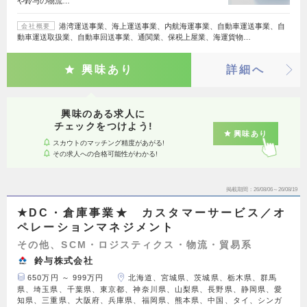
や鈴与の物流…
港湾運送事業、海上運送事業、内航海運事業、自動車運送事業、自
会社概要
動車運送取扱業、自動車回送事業、通関業、保税上屋業、海運貨物…
興味あり
詳細へ
興味のある求人に
チェックをつけよう!
興味あり
スカウトのマッチング精度があがる!
その求人への合格可能性がわかる!
掲載期間
26/08/06～26/08/19
★DC・倉庫事業★ カスタマーサービス／オ
ペレーションマネジメント
その他、SCM・ロジスティクス・物流・貿易系
鈴与株式会社
650万円 ～ 999万円
北海道、宮城県、茨城県、栃木県、群馬
県、埼玉県、千葉県、東京都、神奈川県、山梨県、長野県、静岡県、愛
知県、三重県、大阪府、兵庫県、福岡県、熊本県、中国、タイ、シンガ