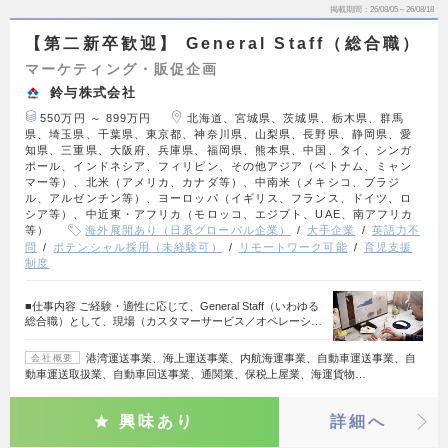
掲載期間
26/08/05～26/08/18
【第二新卒歓迎】 General Staff（総合職）
マーケティング・販促企画
鈴与株式会社
550万円 ～ 899万円
北海道、宮城県、茨城県、栃木県、群馬
県、埼玉県、千葉県、東京都、神奈川県、山梨県、長野県、静岡県、愛
知県、三重県、大阪府、兵庫県、福岡県、熊本県、中国、タイ、シンガ
ポール、インドネシア、フィリピン、その他アジア（ベトナム、ミャン
マー等）、北米（アメリカ、カナダ等）、中南米（メキシコ、ブラジ
ル、アルゼンチン等）、ヨーロッパ（イギリス、フランス、ドイツ、ロ
シア等）、中近東・アフリカ（モロッコ、エジプト、UAE、南アフリカ
等）
海外展開あり（日系グローバル企業）
大手企業
英語力不
問
ポテンシャル採用（未経験可）
リモートワーク可能
育児支援
制度
■仕事内容 ご経験・適性に応じて、General Staff（いわゆる
総合職）として、現場（カスタマーサービス／オペレーシ…
港湾運送事業、海上運送事業、内航海運事業、自動車運送事業、自
会社概要
動車運送取扱業、自動車回送事業、通関業、保税上屋業、海運貨物…
興味あり
詳細へ