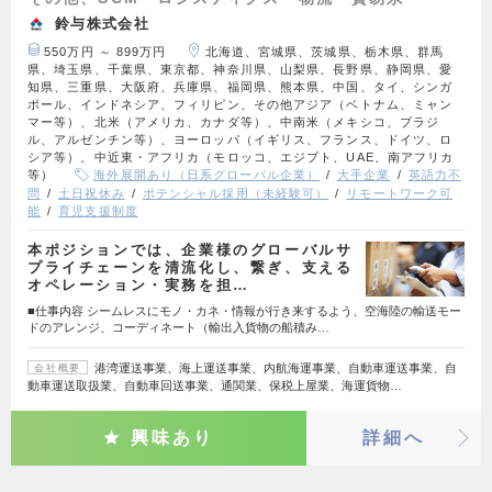
鈴与株式会社
550万円 ～ 899万円
北海道、宮城県、茨城県、栃木県、群馬
県、埼玉県、千葉県、東京都、神奈川県、山梨県、長野県、静岡県、愛
知県、三重県、大阪府、兵庫県、福岡県、熊本県、中国、タイ、シンガ
ポール、インドネシア、フィリピン、その他アジア（ベトナム、ミャン
マー等）、北米（アメリカ、カナダ等）、中南米（メキシコ、ブラジ
ル、アルゼンチン等）、ヨーロッパ（イギリス、フランス、ドイツ、ロ
シア等）、中近東・アフリカ（モロッコ、エジプト、UAE、南アフリカ
等）
海外展開あり（日系グローバル企業）
大手企業
英語力不
問
土日祝休み
ポテンシャル採用（未経験可）
リモートワーク可
能
育児支援制度
本ポジションでは、企業様のグローバルサ
プライチェーンを清流化し、繋ぎ、支える
オペレーション・実務を担…
■仕事内容 シームレスにモノ・カネ・情報が行き来するよう、空海陸の輸送モー
ドのアレンジ、コーディネート（輸出入貨物の船積み…
港湾運送事業、海上運送事業、内航海運事業、自動車運送事業、自
会社概要
動車運送取扱業、自動車回送事業、通関業、保税上屋業、海運貨物…
興味あり
詳細へ