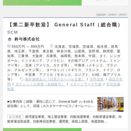
掲載期間
26/08/04～26/08/17
【第二新卒歓迎】 General Staff（総合職）
SCM
鈴与株式会社
550万円 ～ 899万円
北海道、宮城県、茨城県、栃木県、群馬
県、埼玉県、千葉県、東京都、神奈川県、山梨県、長野県、静岡県、愛
知県、三重県、大阪府、兵庫県、福岡県、熊本県、中国、タイ、シンガ
ポール、インドネシア、フィリピン、その他アジア（ベトナム、ミャン
マー等）、北米（アメリカ、カナダ等）、中南米（メキシコ、ブラジ
ル、アルゼンチン等）、ヨーロッパ（イギリス、フランス、ドイツ、ロ
シア等）、中近東・アフリカ（モロッコ、エジプト、UAE、南アフリカ
等）
海外展開あり（日系グローバル企業）
大手企業
英語力不
問
ポテンシャル採用（未経験可）
リモートワーク可能
育児支援
制度
■仕事内容 ご経験・適性に応じて、General Staff（いわゆる
総合職）として、現場（カスタマーサービス／オペレーシ…
港湾運送事業、海上運送事業、内航海運事業、自動車運送事業、自
会社概要
動車運送取扱業、自動車回送事業、通関業、保税上屋業、海運貨物…