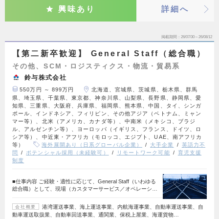
興味あり
詳細へ
掲載期間
26/07/30～26/08/12
【第二新卒歓迎】 General Staff（総合職）
その他、SCM・ロジスティクス・物流・貿易系
鈴与株式会社
550万円 ～ 899万円
北海道、宮城県、茨城県、栃木県、群馬
県、埼玉県、千葉県、東京都、神奈川県、山梨県、長野県、静岡県、愛
知県、三重県、大阪府、兵庫県、福岡県、熊本県、中国、タイ、シンガ
ポール、インドネシア、フィリピン、その他アジア（ベトナム、ミャン
マー等）、北米（アメリカ、カナダ等）、中南米（メキシコ、ブラジ
ル、アルゼンチン等）、ヨーロッパ（イギリス、フランス、ドイツ、ロ
シア等）、中近東・アフリカ（モロッコ、エジプト、UAE、南アフリカ
等）
海外展開あり（日系グローバル企業）
大手企業
英語力不
問
ポテンシャル採用（未経験可）
リモートワーク可能
育児支援
制度
■仕事内容 ご経験・適性に応じて、General Staff（いわゆる
総合職）として、現場（カスタマーサービス／オペレーシ…
港湾運送事業、海上運送事業、内航海運事業、自動車運送事業、自
会社概要
動車運送取扱業、自動車回送事業、通関業、保税上屋業、海運貨物…