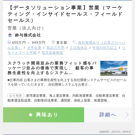
【データソリューション事業】営業（マーケ
ティング・インサイドセールス・フィールド
セールス）
営業（法人向け）
鈴与株式会社
650万円 ～ 949万円
東京都
海外展開あり（日系グローバ
ル企業）
大手企業
英語力不問
土日祝休み
年収600万以上
リ
モートワーク可能
育児支援制度
スクラッチ開発並みの業務フィット感をパ
ッケージ並みの価格で実現し、 顧客の事
務生産性を向上するシステム…
■仕事内容 お客さまの事務生産性を向上する自社開発システムサービスのセール
スを担っていただきます。 自社開発システムをお客さ…
港湾運送事業、海上運送事業、内航海運事業、自動車運送事業、自
会社概要
動車運送取扱業、自動車回送事業、通関業、保税上屋業、海運貨物…
興味あり
詳細へ
掲載期間
26/07/30～26/08/12