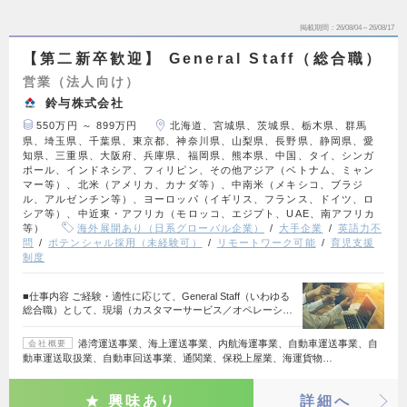
掲載期間
26/08/04～26/08/17
【第二新卒歓迎】 General Staff（総合職）
営業（法人向け）
鈴与株式会社
550万円 ～ 899万円
北海道、宮城県、茨城県、栃木県、群馬
県、埼玉県、千葉県、東京都、神奈川県、山梨県、長野県、静岡県、愛
知県、三重県、大阪府、兵庫県、福岡県、熊本県、中国、タイ、シンガ
ポール、インドネシア、フィリピン、その他アジア（ベトナム、ミャン
マー等）、北米（アメリカ、カナダ等）、中南米（メキシコ、ブラジ
ル、アルゼンチン等）、ヨーロッパ（イギリス、フランス、ドイツ、ロ
シア等）、中近東・アフリカ（モロッコ、エジプト、UAE、南アフリカ
等）
海外展開あり（日系グローバル企業）
大手企業
英語力不
問
ポテンシャル採用（未経験可）
リモートワーク可能
育児支援
制度
■仕事内容 ご経験・適性に応じて、General Staff（いわゆる
総合職）として、現場（カスタマーサービス／オペレーシ…
港湾運送事業、海上運送事業、内航海運事業、自動車運送事業、自
会社概要
動車運送取扱業、自動車回送事業、通関業、保税上屋業、海運貨物…
興味あり
詳細へ