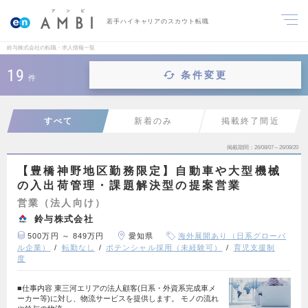
若手ハイキャリアのスカウト転職
鈴与株式会社の転職・求人情報一覧
19
条件変更
件
すべて
新着のみ
掲載終了間近
掲載期間
26/08/07～26/08/20
【豊橋神野地区勤務限定】自動車や大型機械
の入出荷管理・課題解決型の提案営業
営業（法人向け）
鈴与株式会社
500万円 ～ 849万円
愛知県
海外展開あり（日系グローバ
ル企業）
転勤なし
ポテンシャル採用（未経験可）
育児支援制
度
■仕事内容 東三河エリアの法人顧客(日系・外資系完成車メ
ーカー等)に対し、物流サービスを提供します。 モノの流れ