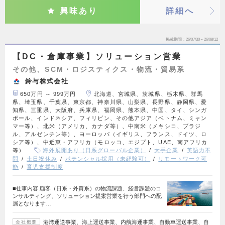
興味あり
詳細へ
掲載期間
26/07/30～26/08/12
【DC・倉庫事業】ソリューション営業
その他、SCM・ロジスティクス・物流・貿易系
鈴与株式会社
650万円 ～ 999万円
北海道、宮城県、茨城県、栃木県、群馬
県、埼玉県、千葉県、東京都、神奈川県、山梨県、長野県、静岡県、愛
知県、三重県、大阪府、兵庫県、福岡県、熊本県、中国、タイ、シンガ
ポール、インドネシア、フィリピン、その他アジア（ベトナム、ミャン
マー等）、北米（アメリカ、カナダ等）、中南米（メキシコ、ブラジ
ル、アルゼンチン等）、ヨーロッパ（イギリス、フランス、ドイツ、ロ
シア等）、中近東・アフリカ（モロッコ、エジプト、UAE、南アフリカ
等）
海外展開あり（日系グローバル企業）
大手企業
英語力不
問
土日祝休み
ポテンシャル採用（未経験可）
リモートワーク可
能
育児支援制度
■仕事内容 顧客（日系・外資系）の物流課題、経営課題のコ
ンサルティング、ソリューション提案営業を行う部門への配
属となります…
港湾運送事業、海上運送事業、内航海運事業、自動車運送事業、自
会社概要