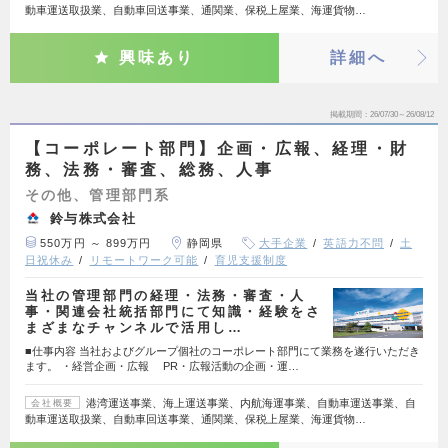
動車運送取扱業、自動車回送事業、通関業、保税上屋業、海運貨物…
興味あり
詳細へ
掲載期間
26/07/30～26/08/12
【コーポレート部門】企画・広報、経理・財
務、法務・審査、総務、人事
その他、管理部門系
鈴与株式会社
550万円 ～ 899万円
静岡県
大手企業
英語力不問
土
日祝休み
リモートワーク可能
育児支援制度
当社の管理部門の経理・法務・審査・人
事・関連会社統括部門にて知識・経験をさ
まざまなチャンネルで活用し…
■仕事内容 当社およびグループ個社のコーポレート部門にて業務を遂行いただき
ます。 ・経営企画・広報 PR・広報活動の企画・運…
港湾運送事業、海上運送事業、内航海運事業、自動車運送事業、自
会社概要
動車運送取扱業、自動車回送事業、通関業、保税上屋業、海運貨物…