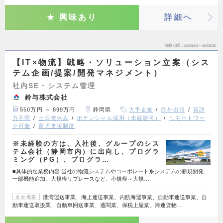
興味あり
詳細へ
掲載期間
26/08/03～26/08/16
【IT×物流】戦略・ソリューション立案（シス
テム企画/提案/開発マネジメント）
社内SE・システム管理
鈴与株式会社
550万円 ～ 899万円
静岡県
大手企業
海外出張
英語
力不問
土日祝休み
ポテンシャル採用（未経験可）
リモートワー
ク可能
育児支援制度
※未経験の方は、入社後、グループのシス
テム会社（静岡市内）に出向し、プログラ
ミング（PG）、プログラ…
■具体的な業務内容 当社の物流システムやコーポレート系システムの新規開発、
一部機能追加、大規模リプレースなど、小規模～大規…
港湾運送事業、海上運送事業、内航海運事業、自動車運送事業、自
会社概要
動車運送取扱業、自動車回送事業、通関業、保税上屋業、海運貨物…