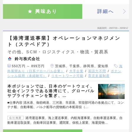
興味あり
詳細へ
掲載期間
26/07/30～26/08/12
【港湾運送事業】オペレーションマネジメン
ト（ステベドア）
その他、SCM・ロジスティクス・物流・貿易系
鈴与株式会社
550万円 ～ 899万円
茨城県、千葉県、静岡県、愛知県
海
外展開あり（日系グローバル企業）
大手企業
英語力不問
ポテン
シャル採用（未経験可）
リモートワーク可能
育児支援制度
本ポジションでは、日本のゲートウェイ、
社会インフラである港湾にて、グローバル
サプライチェーンを繋ぎ、…
■仕事内容 清水港、御前崎港、三河港、市原港、常陸那珂港の各拠点にて、コン
テナ船、自動車船、バルク船等の貨物船の本船荷役（…
港湾運送事業、海上運送事業、内航海運事業、自動車運送事業、自
会社概要
動車運送取扱業、自動車回送事業、通関業、保税上屋業、海運貨物…