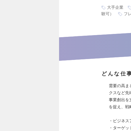
大手企業
験可）
フ
どんな仕
需要の高まる
クスなど先
事業創出を
を捉え、戦
・ビジネス
・ターゲッ