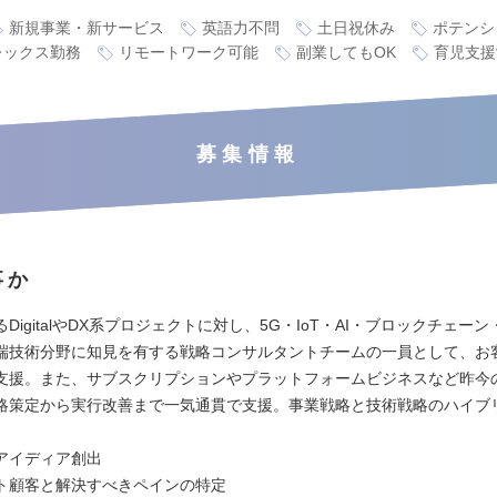
新規事業・新サービス
英語力不問
土日祝休み
ポテンシ
レックス勤務
リモートワーク可能
副業してもOK
育児支援
募集情報
事か
DigitalやDX系プロジェクトに対し、5G・IoT・AI・ブロックチェー
端技術分野に知見を有する戦略コンサルタントチームの一員として、お
支援。また、サブスクリプションやプラットフォームビジネスなど昨今
略策定から実行改善まで一気通貫で支援。事業戦略と技術戦略のハイブ
アイディア創出
ト顧客と解決すべきペインの特定