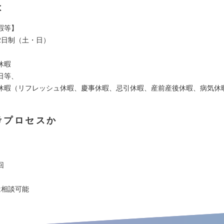
は
暇等】
2日制（土・日）
休暇
日等、
休暇（リフレッシュ休暇、慶事休暇、忌引休暇、産前産後休暇、病気休
考プロセスか
回
は相談可能