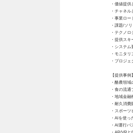
・価値提供
・チャネル
・事業ロー
・課題/ソ
・テクノロ
・提供スキ
・システム
・モニタリ
・プロジェ
【提供事例
・酪農領域
・食の流通
・地域金融
・耐久消費
・スポーツ
・AIを使
・AI運行
・AR/V