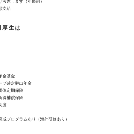
り考慮します（年俸制）
額支給
利厚生は
】
年金基金
ループ確定拠出年金
団体定期保険
所得補償保険
制度
】
育成プログラムあり（海外研修あり）