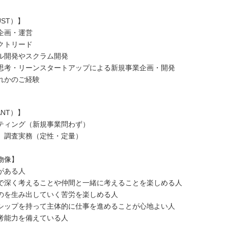
ST）】
企画・運営
クトリード
ル開発やスクラム開発
思考・リーンスタートアップによる新規事業企画・開発
れかのご経験
NT）】
ティング（新規事業問わず）
、調査実務（定性・定量）
物像】
がある人
で深く考えることや仲間と一緒に考えることを楽しめる人
のを生み出していく苦労を楽しめる人
シップを持って主体的に仕事を進めることが心地よい人
考能力を備えている人