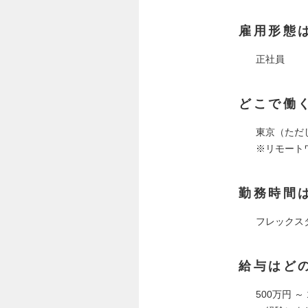
雇用形態
正社員
どこで働
東京（ただ
※リモート
勤務時間
フレックス
給与はど
500万円 ～