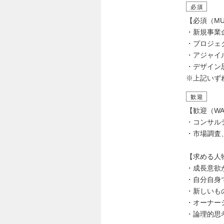
必須
【必須（MU
・新規事業
・プロジェ
・アジャイ
・デザイン
※上記いず
歓迎
【歓迎（WA
・コンサル
・市場調査
【求める人
・成長意欲
・自分自身
・新しいも
・オーナー
・論理的思