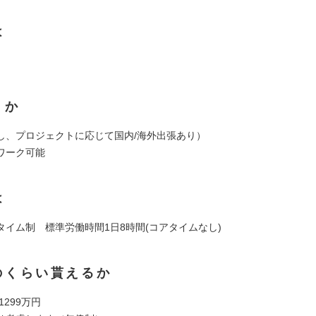
は
くか
し、プロジェクトに応じて国内/海外出張あり）
ワーク可能
は
タイム制 標準労働時間1日8時間(コアタイムなし)
のくらい貰えるか
 1299万円