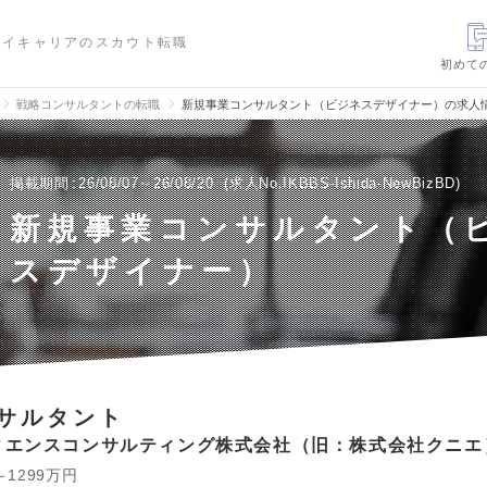
ハイキャリアのスカウト転職
初めて
戦略コンサルタントの転職
新規事業コンサルタント（ビジネスデザイナー）の求人
掲載期間
26/08/07～26/08/20
求人No.IKBBS-Ishida-NewBizBD
新規事業コンサルタント（
スデザイナー）
サルタント
ィエンスコンサルティング株式会社（旧：株式会社クニエ
～1299万円