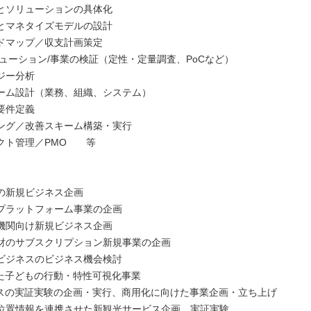
とソリューションの具体化
とマネタイズモデルの設計
ドマップ／収支計画策定
リューション/事業の検証（定性・定量調査、PoCなど）
ジー分析
ーム設計（業務、組織、システム）
要件定義
ング／改善スキーム構築・実行
クト管理／PMO 等
】
の新規ビジネス企画
プラットフォーム事業の企画
機関向け新規ビジネス企画
財のサブスクリプション新規事業の企画
ビジネスのビジネス機会検討
った子どもの行動・特性可視化事業
バスの実証実験の企画・実行、商用化に向けた事業企画・立ち上げ
Rと位置情報を連携させた新観光サービス企画、実証実験