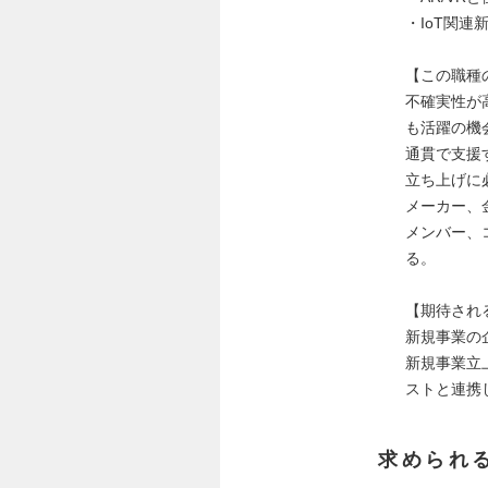
・IoT関
【この職種
不確実性が
も活躍の機
通貫で支援
立ち上げに
メーカー、
メンバー、
る。
【期待され
新規事業の
新規事業立
ストと連携
求められ