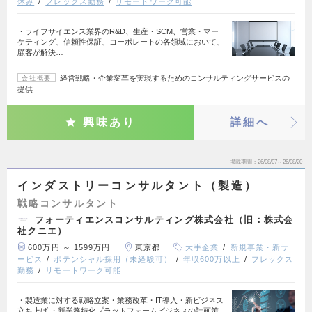
休み
フレックス勤務
リモートワーク可能
・ライフサイエンス業界のR&D、生産・SCM、営業・マー
ケティング、信頼性保証、コーポレートの各領域において、
顧客が解決…
経営戦略・企業変革を実現するためのコンサルティングサービスの
会社概要
提供
興味あり
詳細へ
掲載期間
26/08/07～26/08/20
インダストリーコンサルタント（製造）
戦略コンサルタント
フォーティエンスコンサルティング株式会社（旧：株式会
社クニエ）
600万円 ～ 1599万円
東京都
大手企業
新規事業・新サ
ービス
ポテンシャル採用（未経験可）
年収600万以上
フレックス
勤務
リモートワーク可能
・製造業に対する戦略立案・業務改革・IT導入・新ビジネス
立ち上げ ・新業務特化プラットフォームビジネスの計画策