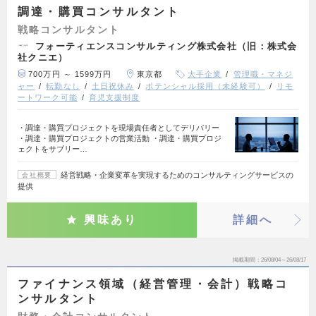
調達・購買コンサルタント
戦略コンサルタント
フォーティエンスコンサルティング株式会社（旧：株式会
社クニエ）
700万円 ～ 1599万円
東京都
大手企業
管理職・マネジ
ャー
転勤なし
土日祝休み
ポテンシャル採用（未経験可）
リモ
ートワーク可能
育児支援制度
・調達・購買プロジェクトを現場責任者としてデリバリー
・調達・購買プロジェクトの営業活動 ・調達・購買プロジ
ェクトをサブリー…
経営戦略・企業変革を実現するためのコンサルティングサービスの
会社概要
提供
興味あり
詳細へ
掲載期間
26/08/04～26/08/17
ファイナンス領域（経営管理・会計）戦略コ
ンサルタント