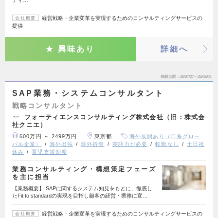
経営戦略・企業変革を実現するためのコンサルティングサービスの
会社概要
提供
興味あり
詳細へ
掲載期間
26/07/27～26/08/09
SAP業務・システムコンサルタント
戦略コンサルタント
フォーティエンスコンサルティング株式会社（旧：株式会
社クニエ）
600万円 ～ 2499万円
東京都
海外展開あり（日系グロー
バル企業）
海外出張
海外折衝
英語力が必要
転勤なし
土日祝
休み
育児支援制度
業務コンサルティング・構想策定フェーズ
を主に担当
【業務概要】 SAPに関するシステム知見をもとに、徹底し
たFit to standardの実現を目指し顧客の経営・業務に変…
経営戦略・企業変革を実現するためのコンサルティングサービスの
会社概要