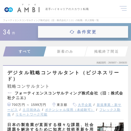
若手ハイキャリアのスカウト転職
フォーティエンスコンサルティング株式会社（旧：株式会社クニエ）の転職・求人情報一覧
34
条件変更
件
すべて
新着のみ
掲載終了間近
掲載期間
26/08/07～26/08/20
デジタル戦略コンサルタント（ビジネスリー
ド）
戦略コンサルタント
フォーティエンスコンサルティング株式会社（旧：株式会
社クニエ）
700万円 ～ 1599万円
東京都
大手企業
新規事業・新サ
ービス
土日祝休み
ポテンシャル採用（未経験可）
フレックス勤
務
リモートワーク可能
日本の製造業が直面する様々な課題、社会
課題を解決するために知恵と技術革新を用