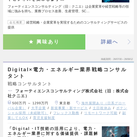
フォーティエンスコンサルティング（旧：クニエ）は企業変革や経営戦略等の領
域に強みを持ち、業務プロセス改善、生産管理、SC…
経営戦略・企業変革を実現するためのコンサルティングサービスの
会社概要
提供
興味あり
詳細へ
掲載期間
26/07/30～26/08/12
Digital×電力・エネルギー業界戦略コンサル
タント
戦略コンサルタント
フォーティエンスコンサルティング株式会社（旧：株式会
社クニエ）
500万円 ～ 1299万円
東京都
海外展開あり（日系グロー
バル企業）
大手企業
新規事業・新サービス
土日祝休み
ポテン
シャル採用（未経験可）
フレックス勤務
リモートワーク可能
副
業してもOK
育児支援制度
「Digital・IT技術の活用により、電力・
エネルギー業界に対する価値提供・課題解