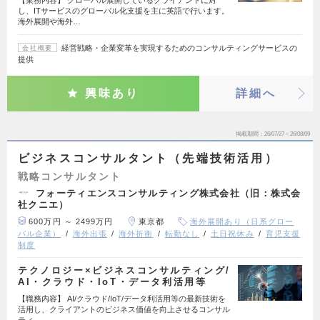
し、ITサービスのグローバル化支援を主に英語で行います。
海外展開や海外…
経営戦略・企業変革を実現するためのコンサルティングサービスの
会社概要
提供
興味あり
詳細へ
掲載期間
26/07/27～26/08/09
ビジネスコンサルタント（先端技術活用）
戦略コンサルタント
フォーティエンスコンサルティング株式会社（旧：株式会
社クニエ）
600万円 ～ 2499万円
東京都
海外展開あり（日系グロー
バル企業）
海外出張
海外折衝
転勤なし
土日祝休み
育児支援
制度
テクノロジー×ビジネスコンサルティング/
AI・クラウド・IoT・データ利活用等
【職務内容】 AI/クラウド/IoT/データ利活用等の最新技術を
活用し、クライアントのビジネス価値を向上させるコンサル
ティ…