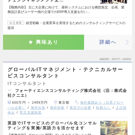
チェンジマネジメント支…
【職務内容】 主に大企業に向けて、基幹システムにおける構想策定、企画、業
務設計及びユーザー側の立場でのERP導入支援を行い…
経営戦略・企業変革を実現するためのコンサルティングサービスの
会社概要
提供
興味あり
詳細へ
掲載期間
26/07/27～26/08/09
グローバルITマネジメント・テクニカルサー
ビスコンサルタント
ITコンサルタント
フォーティエンスコンサルティング株式会社（旧：株式会
社クニエ）
600万円 ～ 2499万円
東京都
海外展開あり（日系グロー
バル企業）
海外出張
海外折衝
英語力が必要
転勤なし
土日祝
休み
育児支援制度
英語でITサービスのグローバル化コンサル
ティングを実施/英語力を活かせます
【業務内容】 グローバル展開しているクライアントに対