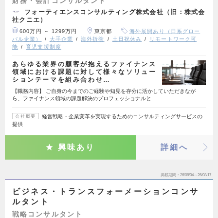
財務・会計コンサルタント
フォーティエンスコンサルティング株式会社（旧：株式会
社クニエ）
600万円 ～ 1299万円
東京都
海外展開あり（日系グロー
バル企業）
大手企業
海外折衝
土日祝休み
リモートワーク可
能
育児支援制度
あらゆる業界の顧客が抱えるファイナンス
領域における課題に対して様々なソリュー
ションテーマを組み合わせ…
【職務内容】 ご自身の今までのご経験や知見を存分に活かしていただきなが
ら、ファイナンス領域の課題解決のプロフェッショナルと…
経営戦略・企業変革を実現するためのコンサルティングサービスの
会社概要
提供
興味あり
詳細へ
掲載期間
26/08/04～26/08/17
ビジネス・トランスフォーメーションコンサ
ルタント
戦略コンサルタント