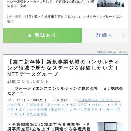
の大手消費財メーカーに対して、経営目標の達成に向けた構
造改革・業務…
経営戦略・企業変革を実現するためのコンサルティングサービスの
会社概要
提供
興味あり
詳細へ
掲載期間
26/07/28～26/08/10
【第二新卒枠】新規事業領域のコンサルティ
ング領域で新たなステージを経験したい方！
NTTデータグループ
戦略コンサルタント
フォーティエンスコンサルティング株式会社（旧：株式会
社クニエ）
550万円 ～ 1049万円
東京都
海外展開あり（日系グロー
バル企業）
新規事業・新サービス
英語力不問
転勤なし
土日祝
休み
ポテンシャル採用（未経験可）
サービス責任者
リモートワ
ーク可能
育児支援制度
・事業戦略策定に関連する各種業務 ・新
規事業企画/立ち上げに関連する各種業務