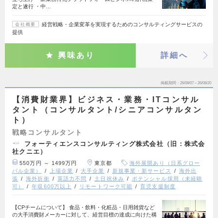
定と遂行 ・中…
経営戦略・企業変革を実現するためのコンサルティングサービスの
会社概要
提供
興味あり
詳細へ
掲載期間
26/08/07～26/08/20
【消費財業界】ビジネス・業務・ITコンサル
タント（コンサルタント/シニアコンサルタン
ト）
戦略コンサルタント
フォーティエンスコンサルティング株式会社（旧：株式会
社クニエ）
550万円 ～ 1499万円
東京都
海外展開あり（日系グロー
バル企業）
上場企業
大手企業
新規事業・新サービス
海外出
張
海外折衝
英語力不問
土日祝休み
ポテンシャル採用（未経験
可）
年収600万以上
リモートワーク可能
育児支援制度
【CPチームについて】 食品・飲料・化粧品・日用雑貨など
の大手消費財メーカーに対して、経営目標の達成に向けた構