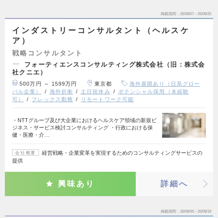
掲載期間
26/08/07～26/08/20
インダストリーコンサルタント（ヘルスケ
ア）
戦略コンサルタント
フォーティエンスコンサルティング株式会社（旧：株式会
社クニエ）
500万円 ～ 1599万円
東京都
海外展開あり（日系グロー
バル企業）
海外折衝
土日祝休み
ポテンシャル採用（未経験
可）
フレックス勤務
リモートワーク可能
・NTTグループ及び大企業におけるヘルスケア領域の新規ビ
ジネス・サービス検討コンサルティング ・行政における保
健・医療・介…
経営戦略・企業変革を実現するためのコンサルティングサービスの
会社概要
提供
興味あり
詳細へ
掲載期間
26/08/06～26/08/19