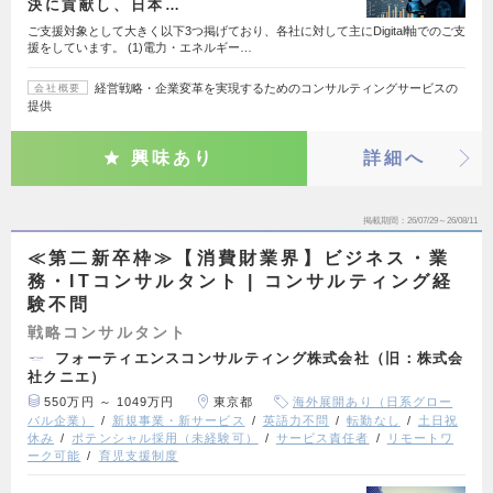
決に貢献し、日本…
ご支援対象として大きく以下3つ掲げており、各社に対して主にDigital軸でのご支
援をしています。 (1)電力・エネルギー…
経営戦略・企業変革を実現するためのコンサルティングサービスの
会社概要
提供
興味あり
詳細へ
掲載期間
26/07/29～26/08/11
≪第二新卒枠≫【消費財業界】ビジネス・業
務・ITコンサルタント | コンサルティング経
験不問
戦略コンサルタント
フォーティエンスコンサルティング株式会社（旧：株式会
社クニエ）
550万円 ～ 1049万円
東京都
海外展開あり（日系グロー
バル企業）
新規事業・新サービス
英語力不問
転勤なし
土日祝
休み
ポテンシャル採用（未経験可）
サービス責任者
リモートワ
ーク可能
育児支援制度