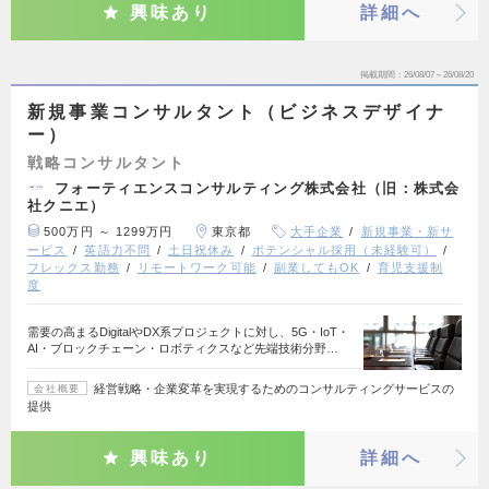
興味あり
詳細へ
掲載期間
26/08/07～26/08/20
新規事業コンサルタント（ビジネスデザイナ
ー）
戦略コンサルタント
フォーティエンスコンサルティング株式会社（旧：株式会
社クニエ）
500万円 ～ 1299万円
東京都
大手企業
新規事業・新サ
ービス
英語力不問
土日祝休み
ポテンシャル採用（未経験可）
フレックス勤務
リモートワーク可能
副業してもOK
育児支援制
度
需要の高まるDigitalやDX系プロジェクトに対し、5G・IoT・
AI・ブロックチェーン・ロボティクスなど先端技術分野…
経営戦略・企業変革を実現するためのコンサルティングサービスの
会社概要
提供
興味あり
詳細へ