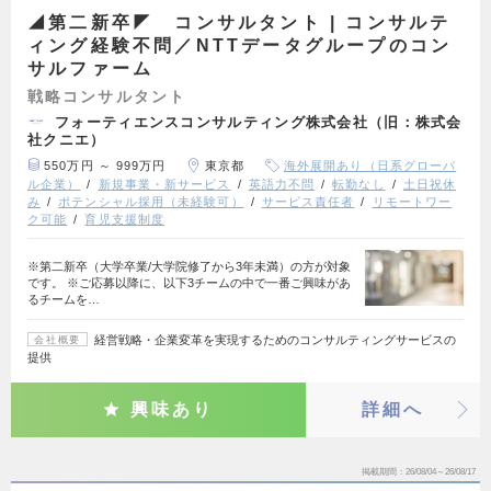
◢第二新卒◤ コンサルタント | コンサルテ
ィング経験不問／NTTデータグループのコン
サルファーム
戦略コンサルタント
フォーティエンスコンサルティング株式会社（旧：株式会
社クニエ）
550万円 ～ 999万円
東京都
海外展開あり（日系グローバ
ル企業）
新規事業・新サービス
英語力不問
転勤なし
土日祝休
み
ポテンシャル採用（未経験可）
サービス責任者
リモートワー
ク可能
育児支援制度
※第二新卒（大学卒業/大学院修了から3年未満）の方が対象
です。 ※ご応募以降に、以下3チームの中で一番ご興味があ
るチームを…
経営戦略・企業変革を実現するためのコンサルティングサービスの
会社概要
提供
興味あり
詳細へ
掲載期間
26/08/04～26/08/17