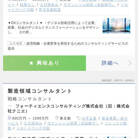
ャー
転勤なし
土日祝休み
ポテンシャル採用（未経験可）
リモ
ートワーク可能
育児支援制度
▼DXコンサルタント▼ ・デジタル技術活用によって企業、
産業、社会のデジタルトランスフォーメーションをデザイン
し、 その実…
経営戦略・企業変革を実現するためのコンサルティングサービスの
会社概要
提供
興味あり
詳細へ
掲載期間
26/07/31～26/08/13
製造領域コンサルタント
戦略コンサルタント
フォーティエンスコンサルティング株式会社（旧：株式会
社クニエ）
600万円 ～ 1599万円
東京都
大手企業
新規事業・新サ
ービス
土日祝休み
ポテンシャル採用（未経験可）
フレックス勤
務
リモートワーク可能