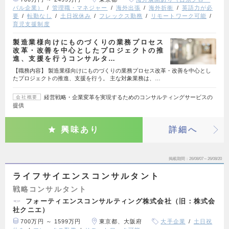
バル企業）
管理職・マネジャー
海外出張
海外折衝
英語力が必
要
転勤なし
土日祝休み
フレックス勤務
リモートワーク可能
育児支援制度
製造業様向けにものづくりの業務プロセス
改革・改善を中心としたプロジェクトの推
進、支援を行うコンサルタ…
【職務内容】 製造業様向けにものづくりの業務プロセス改革・改善を中心とし
たプロジェクトの推進、支援を行う。 主な対象業務は、…
経営戦略・企業変革を実現するためのコンサルティングサービスの
会社概要
提供
興味あり
詳細へ
掲載期間
26/08/07～26/08/20
ライフサイエンスコンサルタント
戦略コンサルタント
フォーティエンスコンサルティング株式会社（旧：株式会
社クニエ）
700万円 ～ 1599万円
東京都、大阪府
大手企業
土日祝