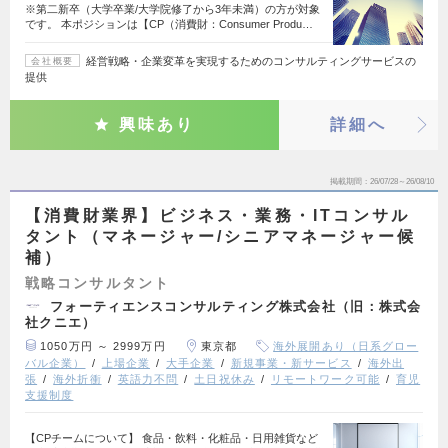
※第二新卒（大学卒業/大学院修了から3年未満）の方が対象
です。 本ポジションは【CP（消費財：Consumer Produ…
経営戦略・企業変革を実現するためのコンサルティングサービスの
会社概要
提供
興味あり
詳細へ
掲載期間
26/07/28～26/08/10
【消費財業界】ビジネス・業務・ITコンサル
タント（マネージャー/シニアマネージャー候
補）
戦略コンサルタント
フォーティエンスコンサルティング株式会社（旧：株式会
社クニエ）
1050万円 ～ 2999万円
東京都
海外展開あり（日系グロー
バル企業）
上場企業
大手企業
新規事業・新サービス
海外出
張
海外折衝
英語力不問
土日祝休み
リモートワーク可能
育児
支援制度
【CPチームについて】 食品・飲料・化粧品・日用雑貨など