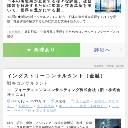
日本の製造業が直面する様々な課題、社会
課題を解決するために知恵と技術革新を用
いて、世界を豊かにする新…
<共通> ◆製造領域コンサルタントの魅力 ・日本の製造業が直面する様々な課
題、社会課題を解決するために知恵と技術革新を用いて…
経営戦略・企業変革を実現するためのコンサルティングサービスの
会社概要
提供
興味あり
詳細へ
掲載期間
26/07/31～26/08/13
インダストリーコンサルタント（金融）
戦略コンサルタント
フォーティエンスコンサルティング株式会社（旧：株式会
社クニエ）
600万円 ～ 1599万円
東京都
大手企業
管理職・マネジ
ャー
転勤なし
土日祝休み
ポテンシャル採用（未経験可）
リモ
ートワーク可能
育児支援制度
銀行、証券、保険、ノンバンク、政策金融機関、商社、金融
サービスを提供する非金融機関を対象に、戦略策定から企