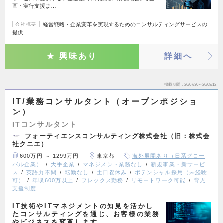
画・実行支援ま…
経営戦略・企業変革を実現するためのコンサルティングサービスの
会社概要
提供
興味あり
詳細へ
掲載期間
26/07/30～26/08/12
IT/業務コンサルタント（オープンポジショ
ン）
ITコンサルタント
フォーティエンスコンサルティング株式会社（旧：株式会
社クニエ）
600万円 ～ 1299万円
東京都
海外展開あり（日系グロー
バル企業）
大手企業
マネジメント業務なし
新規事業・新サービ
ス
英語力不問
転勤なし
土日祝休み
ポテンシャル採用（未経験
可）
年収600万以上
フレックス勤務
リモートワーク可能
育児
支援制度
IT技術やITマネジメントの知見を活かし
たコンサルティングを通じ、お客様の業務
やビジネスを変革します…