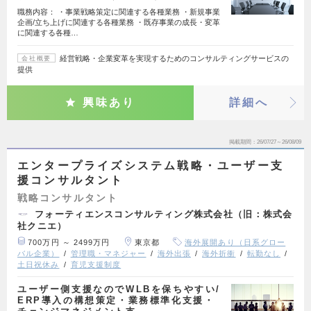
職務内容： ・事業戦略策定に関連する各種業務 ・新規事業
企画/立ち上げに関連する各種業務 ・既存事業の成長・変革
に関連する各種…
経営戦略・企業変革を実現するためのコンサルティングサービスの
会社概要
提供
興味あり
詳細へ
掲載期間
26/07/27～26/08/09
エンタープライズシステム戦略・ユーザー支
援コンサルタント
戦略コンサルタント
フォーティエンスコンサルティング株式会社（旧：株式会
社クニエ）
700万円 ～ 2499万円
東京都
海外展開あり（日系グロー
バル企業）
管理職・マネジャー
海外出張
海外折衝
転勤なし
土日祝休み
育児支援制度
ユーザー側支援なのでWLBを保ちやすい/
ERP導入の構想策定・業務標準化支援・