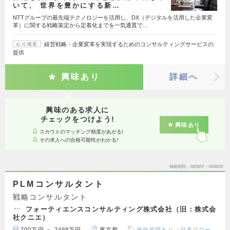
いて、 世界を豊かにする新…
NTTグループの最先端テクノロジーを活用し、DX（デジタルを活用した企業変
革）に関する戦略策定から定着化までを一気通貫で…
経営戦略・企業変革を実現するためのコンサルティングサービスの
会社概要
提供
興味あり
詳細へ
興味のある求人に
チェックをつけよう!
興味あり
スカウトのマッチング精度があがる!
その求人への合格可能性がわかる!
掲載期間
26/08/07～26/08/20
PLMコンサルタント
戦略コンサルタント
フォーティエンスコンサルティング株式会社（旧：株式会
社クニエ）
700万円 ～ 2499万円
東京都
海外展開あり（日系グロー