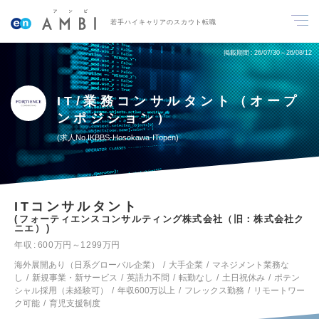
若手ハイキャリアのスカウト転職
掲載期間
26/07/30～26/08/12
IT/業務コンサルタント（オープ
ンポジション）
求人No.IKBBS-Hosokawa-ITopen
ITコンサルタント
フォーティエンスコンサルティング株式会社（旧：株式会社ク
ニエ）
年収
600万円～1299万円
海外展開あり（日系グローバル企業）
大手企業
マネジメント業務な
し
新規事業・新サービス
英語力不問
転勤なし
土日祝休み
ポテン
シャル採用（未経験可）
年収600万以上
フレックス勤務
リモートワー
ク可能
育児支援制度