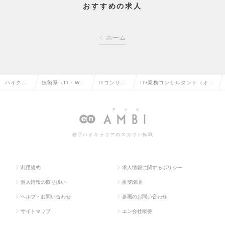
おすすめの求人
ホーム
ハイクラ
技術系（IT・We
ITコンサル
IT/業務コンサルタント（オー
ス求人TO
b・通信系）の転
タントの転
プンポジション）の求人情報
P
職
職
若手ハイキャリアのスカウト転職
利用規約
求人情報に関するポリシー
個人情報の取り扱い
推奨環境
ヘルプ・お問い合わせ
参画のお問い合わせ
サイトマップ
エン会社概要