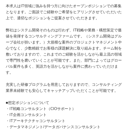
本求人はIT領域に強みを持つ方に向けたオープンポジションでの募集
となります。ご面談でご経験やご希望をヒアリングさせていただいた
上で、適切なポジションをご提案させていただきます。
弊社はシステム開発そのものは行わず、IT戦略や業務・構想策定で価
値を発揮するコンサルティングファームです。（システム開発はグル
ープ会社が担います。）大規模な案件のプロジェクトマネジメント中
心でなく、少数精鋭でお客様の課題解決に取り組みます。チーム制を
敷いておりますので、これまでのご経験を活かしながら最上流の領域
で専門性を磨いていくことが可能です。また、部門によってはグロー
バル案件も多く、英語力を活かしながら案件に携わっていただけま
す。
充実した研修プログラムを用意しておりますので、コンサルティング
業界未経験でも安心してキャッチアップいただくことが可能です。
■想定ポジションについて
・IT戦略コンサルタント（CIOサポート）
・IT企画コンサルタント
・ITアーキテクチャコンサルタント
・データマネジメント/データガバナンスコンサルタント