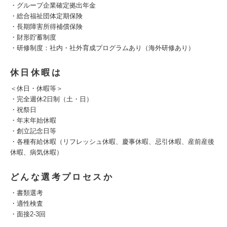
・グループ企業確定拠出年金
・総合福祉団体定期保険
・長期障害所得補償保険
・財形貯蓄制度
・研修制度：社内・社外育成プログラムあり（海外研修あり）
休日休暇は
＜休日・休暇等＞
・完全週休2日制（土・日）
・祝祭日
・年末年始休暇
・創立記念日等
・各種有給休暇（リフレッシュ休暇、慶事休暇、忌引休暇、産前産後
休暇、病気休暇）
どんな選考プロセスか
・書類選考
・適性検査
・面接2-3回