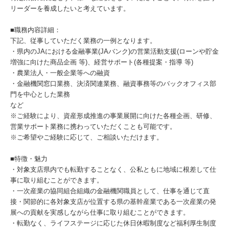
リーダーを養成したいと考えています。
■職務内容詳細：
下記、従事していただく業務の一例となります。
・県内のJAにおける金融事業(JAバンク)の営業活動支援(ローンや貯金
増強に向けた商品企画 等)、経営サポート(各種提案・指導 等)
・農業法人・一般企業等への融資
・金融機関窓口業務、決済関連業務、融資事務等のバックオフィス部
門を中心とした業務​
など
※ご経験により、資産形成推進の事業展開に向けた各種企画、研修、
営業サポート業務に携わっていただくことも可能です。
※ご希望やご経験に応じて、ご相談いただけます。
■特徴・魅力
・対象支店県内でも転勤することなく、公私ともに地域に根差して仕
事に取り組むことができます。
・一次産業の協同組合組織の金融機関職員として、仕事を通じて直
接・関節的に各対象支店が位置する県の基幹産業である一次産業の発
展への貢献を実感しながら仕事に取り組むことができます。
・転勤なく、ライフステージに応じた休日休暇制度など福利厚生制度