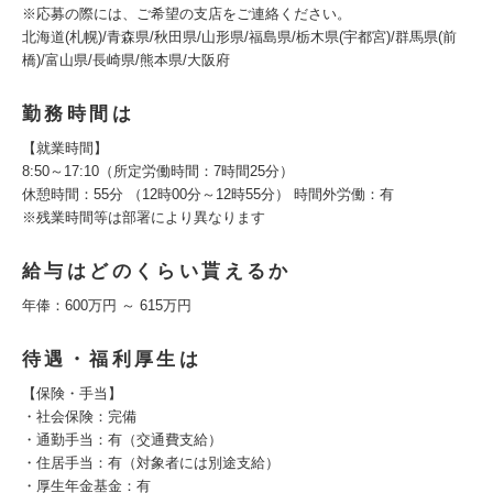
※応募の際には、ご希望の支店をご連絡ください。
北海道(札幌)/青森県/秋田県/山形県/福島県/栃木県(宇都宮)/群馬県(前
橋)/富山県/長崎県/熊本県/大阪府
勤務時間は
【就業時間】
8:50～17:10（所定労働時間：7時間25分）
休憩時間：55分 （12時00分～12時55分） 時間外労働：有
※残業時間等は部署により異なります
給与はどのくらい貰えるか
年俸：600万円 ～ 615万円
待遇・福利厚生は
【保険・手当】
・社会保険：完備
・通勤手当：有（交通費支給）
・住居手当：有（対象者には別途支給）
・厚生年金基金：有