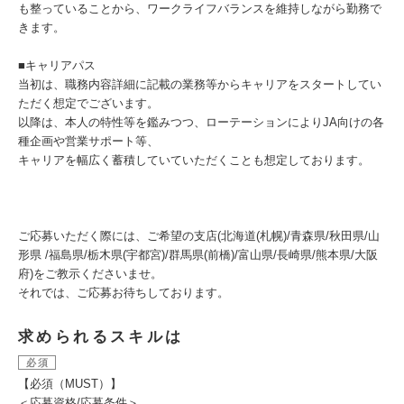
も整っていることから、ワークライフバランスを維持しながら勤務で
きます。
​■キャリアパス
当初は、職務内容詳細に記載の業務等からキャリアをスタートしてい
ただく想定でございます。
以降は、本人の特性等を鑑みつつ、ローテーションによりJA向けの各
種企画や営業サポート等、
キャリアを幅広く蓄積していていただくことも想定しております​。
ご応募いただく際には、ご希望の支店(北海道(札幌)/青森県/秋田県/山
形県 /福島県/栃木県(宇都宮)/群馬県(前橋)/富山県/長崎県/熊本県/大阪
府)をご教示くださいませ。
それでは、ご応募お待ちしております。
求められるスキルは
必須
【必須（MUST）】
＜応募資格/応募条件＞