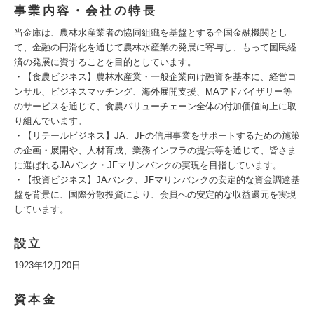
事業内容・会社の特長
当金庫は、農林水産業者の協同組織を基盤とする全国金融機関とし
て、金融の円滑化を通じて農林水産業の発展に寄与し、もって国民経
済の発展に資することを目的としています。
・【食農ビジネス】農林水産業・一般企業向け融資を基本に、経営コ
ンサル、ビジネスマッチング、海外展開支援、MAアドバイザリー等
のサービスを通じて、食農バリューチェーン全体の付加価値向上に取
り組んでいます。
・【リテールビジネス】JA、JFの信用事業をサポートするための施策
の企画・展開や、人材育成、業務インフラの提供等を通じて、皆さま
に選ばれるJAバンク・JFマリンバンクの実現を目指しています。
・【投資ビジネス】JAバンク、JFマリンバンクの安定的な資金調達基
盤を背景に、国際分散投資により、会員への安定的な収益還元を実現
しています。
設立
1923年12月20日
資本金