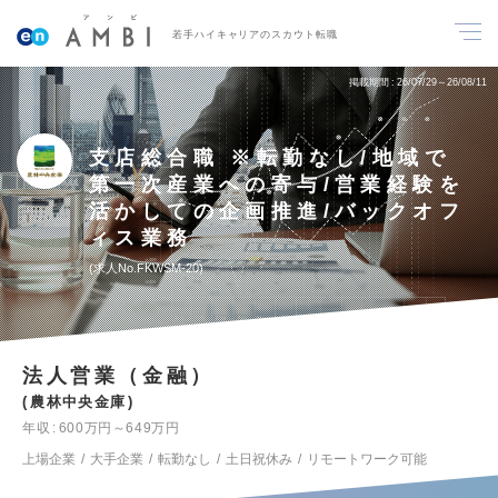
若手ハイキャリアのスカウト転職
掲載期間
26/07/29～26/08/11
支店総合職 ※転勤なし/地域で
第一次産業への寄与/営業経験を
活かしての企画推進/バックオフ
ィス業務
求人No.FKWSM-20
法人営業（金融）
農林中央金庫
年収
600万円～649万円
上場企業
大手企業
転勤なし
土日祝休み
リモートワーク可能