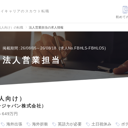
ハイキャリアのスカウト転職
初めて
法人向け）の転職
法人営業担当の求人情報
掲載期間
26/08/05～26/08/18
求人No.FBHLS-FBHLOS
法人営業担当
人向け）
ージャパン株式会社
～649万円
海外出張
海外折衝
英語力が必要
土日祝休み
ポ