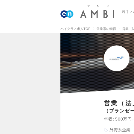
若手
ハイクラス求人TOP
営業系の転職
営業（
営業（法
プランゼ
年収
500万円
外資系企業