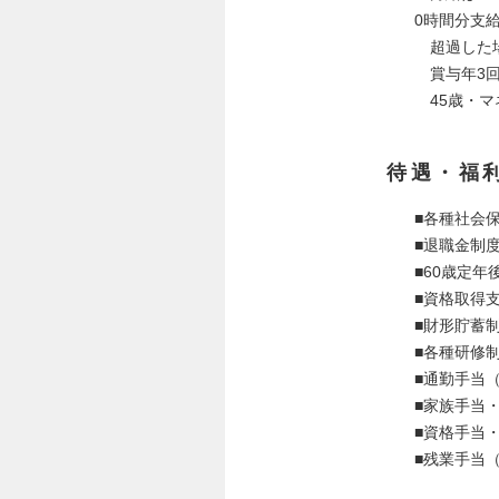
0時間分支
超過した場
賞与年3回
45歳・マ
待遇・福
■各種社会
■退職金制
■60歳定
■資格取得
■財形貯蓄
■各種研修
■通勤手当
■家族手当
■資格手当・
■残業手当