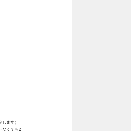
定します）
たなくても2