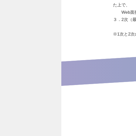
た上で、
Web面接
３．2次（
※1次と2