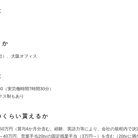
は
くか
社）、大阪オフィス
は
7:30（実労働時間7時間30分）
クス制もあり
のくらい貰えるか
～650万円（賞与4か月分含む。経験、英語力等により、会社の規程内で決
～40万円、営業手当20hrの固定残業手当（3万円～）を含む（20hrに満