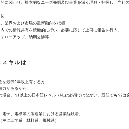
極的に関わり、根本的なニーズ発掘及び事業を深く理解・把握し、当社
開拓
み、業界および市場の最新動向を把握
ム内での情報共有を積極的に行い、必要に応じて上司に報告を行う。
フォローアップ、納期交渉等
るスキルは
験を最低2年以上有する方
語力があるかた
の場合、N1以上の日本語レベル（N1は必須ではながい、最低でもN2は
、電子、電機等の製造業における営業経験者。
（主に工学系、材料系、機械系）