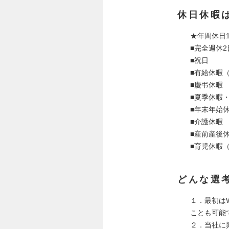
休日休暇
★年間休日1
■完全週休
■祝日
■有給休暇
■慶弔休暇
■夏季休暇
■年末年始
■介護休暇
■産前産後
■育児休暇
どんな選
１．最初はW
ことも可能
２．当社に