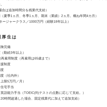
給。
合は追加時間分を残業代支給）
（夏季1ヵ月、冬季1ヵ月、期末（業績）2ヵ月。概ね年間4カ月）
ネージャークラス／1000万円（経験18年以上）
利厚生は
保険完備
度（勤続3年以上）
年後再雇用制度（再雇用は65歳まで）
支援制度
制度
制度（社内外）
（上限5万円／月）
・住宅手当
英語能力手当（TOEIC(R)テストの点数に応じて支給。）
（20時間超過した場合、固定残業代に加えて追加支給）