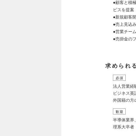
●顧客と積
ビスを提案
●新規顧客
●売上見込
●営業チー
●売掛金の
求められ
必須
法人営業経
ビジネス英
外国籍の方
歓迎
半導体業界
理系大卒者