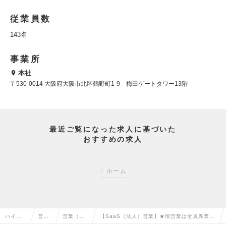
従業員数
143名
事業所
本社
〒530-0014 大阪府大阪市北区鶴野町1-9 梅田ゲートタワー13階
最近ご覧になった求人に基づいた
おすすめの求人
ホーム
ハイク
営業
営業（法
【SaaS（法人）営業】★現営業は全員異業界