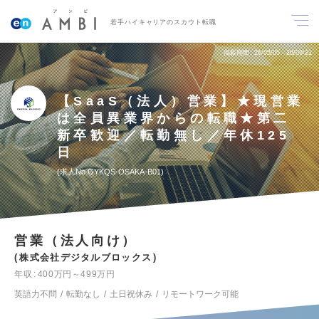
若手ハイキャリアのスカウト転職
掲載期間
26/05/05～26/09/21
【SaaS（法人）営業】★現営業
は全員異業界からの転職★第二
新卒歓迎／転勤無し／年休125
日
求人No.GYKQS-OSAKA-B01
営業（法人向け）
株式会社デジタルブロックス
年収
400万円～499万円
英語力不問
転勤なし
土日祝休み
リモートワーク可能