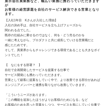
展示会出展業務など、幅広い業務に携わっていただきます
が
お客様の経営課題を自社のサービス解決できる営業となり
ます。
【入社1年目 Kさんが入社した理由】
入社の決め手は、自社サービスを立ち上げフェーズから
関われる点でした。
既存の仕組みに乗せるのではなく、何を・どう売るのかを
一緒に考えながら、プロダクトと共に成長していける営業職だと
感じたためです。
そして、異業界からもチャレンジできる環境であることも大きなポイ
ントでした！
【 なにをする部署？ 】
自社で企画開発したサービスを提案する仕事で
サービス開発にも携わっていただきます。
営業として顧客に提案をしていく中で、より改善できる部分があれば
エンジニアメンバーと連携を取りながら改善していきます。
「こういうニーズがあります」
「この機能を追加したほうがよりお客様のためになる」など
お客様のためを思った営業をしつつ、サービスを形にしていく仕事で