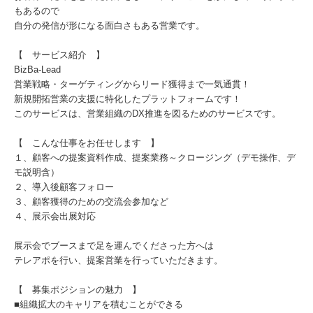
もあるので
自分の発信が形になる面白さもある営業です。
【 サービス紹介 】
BizBa-Lead
営業戦略・ターゲティングからリード獲得まで一気通貫！
新規開拓営業の支援に特化したプラットフォームです！
このサービスは、営業組織のDX推進を図るためのサービスです。
【 こんな仕事をお任せします 】
１、顧客への提案資料作成、提案業務～クロージング（デモ操作、デ
モ説明含）
２、導入後顧客フォロー
３、顧客獲得のための交流会参加など
４、展示会出展対応
展示会でブースまで足を運んでくださった方へは
テレアポを行い、提案営業を行っていただきます。
【 募集ポジションの魅力 】
■組織拡大のキャリアを積むことができる