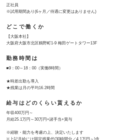
正社員
※試用期間あり(6ヶ月／待遇に変更はありません)
どこで働くか
【大阪本社】
大阪府大阪市北区鶴野町1-9 梅田ゲートタワー13F
勤務時間は
■9：00～18：00（実働8時間）
★時差出勤も導入
★残業は月の平均16.2時間
給与はどのくらい貰えるか
年収400万円～
月給25.1万円～30万円+諸手当+賞与
※経験・能力を考慮の上、決定いたします
※上記月給には固定残業代(30時間分／4.1万円～)含