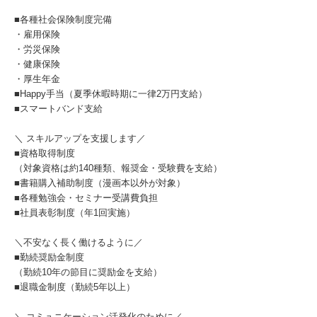
■各種社会保険制度完備
・雇用保険
・労災保険
・健康保険
・厚生年金
■Happy手当（夏季休暇時期に一律2万円支給）
■スマートバンド支給
＼ スキルアップを支援します／
■資格取得制度
（対象資格は約140種類、報奨金・受験費を支給）
■書籍購入補助制度（漫画本以外が対象）
■各種勉強会・セミナー受講費負担
■社員表彰制度（年1回実施）
＼不安なく長く働けるように／
■勤続奨励金制度
（勤続10年の節目に奨励金を支給）
■退職金制度（勤続5年以上）
＼ コミュニケーション活発化のために／