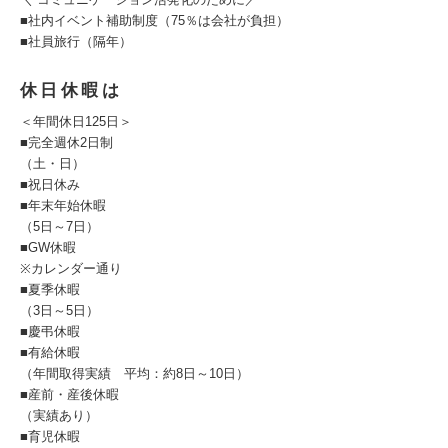
■社内イベント補助制度（75％は会社が負担）
■社員旅行（隔年）
休日休暇は
＜年間休日125日＞
■完全週休2日制
（土・日）
■祝日休み
■年末年始休暇
（5日～7日）
■GW休暇
※カレンダー通り
■夏季休暇
（3日～5日）
■慶弔休暇
■有給休暇
（年間取得実績 平均：約8日～10日）
■産前・産後休暇
（実績あり）
■育児休暇