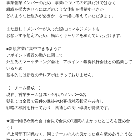
事業創業メンバーのため、事業についての知識だけではなく
組織を拡大させるにはどのような体制を構築すべきか
どのような仕組みが必要か、を一緒に考えていただきます。
また新しくメンバーが入った際にはマネジメントも
お願いする想定のため、幅広くキャリアを積んでいただけます。
■新規営業に集中できるように
アポイント獲得の動きに関して
外注先のマーケティング会社、アポイント獲得代行会社との協業して
いるため
基本的には新規のテレアポは行っておりません。
【 チーム構成 】
現在、営業チームは20～40代のメンバー3名
朝礼では全員で案件の進捗やお客様対応状況を共有し
戦略の検討を行っており、風通しの良い環境が特徴です。
★週一回ほめ褒め会（全員で全員の1週間のよかったところをほめ合
う）
※上司部下関係なく、同じチームの人の良かった点を褒めあうような