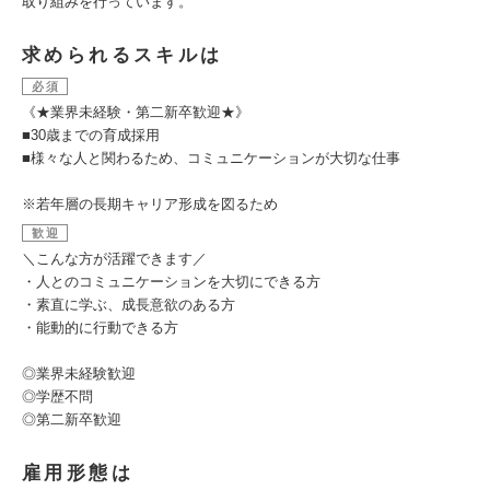
取り組みを行っています。
求められるスキルは
必須
《★業界未経験・第二新卒歓迎★》
■30歳までの育成採用
■様々な人と関わるため、コミュニケーションが大切な仕事
※若年層の長期キャリア形成を図るため
歓迎
＼こんな方が活躍できます／
・人とのコミュニケーションを大切にできる方
・素直に学ぶ、成長意欲のある方
・能動的に行動できる方
◎業界未経験歓迎
◎学歴不問
◎第二新卒歓迎
雇用形態は