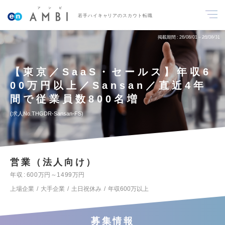
若手ハイキャリアのスカウト転職
掲載期間
26/08/01～26/08/31
【東京／SaaS・セールス】年収6
00万円以上／Sansan／直近4年
間で従業員数800名増
求人No.THGDR-Sansan-FS
営業（法人向け）
年収
600万円～1499万円
上場企業
大手企業
土日祝休み
年収600万以上
募集情報