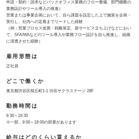
申請・契約・請求などバックオフィス業務のフロー整備、部門横断の
業務設計やツール導入の推進）
営業または事業企画において、自ら課題を設定した上で施策を企画・
実行し、社内への定着までリードした経験
（例：営業プロセス改善・戦略策定、新サービス立ち上げなどにおい
て、SFA/MAなどのツール導入や業務フロー設計を自ら推進し、組織
に浸透させた経験）
雇用形態は
正社員
どこで働くか
東京都渋谷区桜丘町1-1 渋谷サクラステージ 28F
勤務時間は
9:30～18:30
※一部、9:00～18:00の部署があります
給与はどのくらい貰えるか