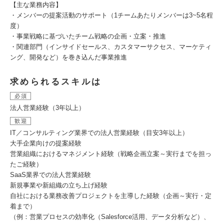
【主な業務内容】
・メンバーの提案活動のサポート（1チームあたりメンバーは3~5名程
度）
・事業戦略に基づいたチーム戦略の企画・立案・推進
・関連部門（インサイドセールス、カスタマーサクセス、マーケティ
ング、開発など）を巻き込んだ事業推進
求められるスキルは
必須
法人営業経験（3年以上）
歓迎
IT／コンサルティング業界での法人営業経験（目安3年以上）
大手企業向けの提案経験
営業組織におけるマネジメント経験（戦略企画立案～実行までを担っ
たご経験）
SaaS業界での法人営業経験
新規事業や新組織の立ち上げ経験
自社における業務改善プロジェクトを主導した経験（企画～実行・定
着まで）
（例：営業プロセスの効率化（Salesforce活用、データ分析など）、