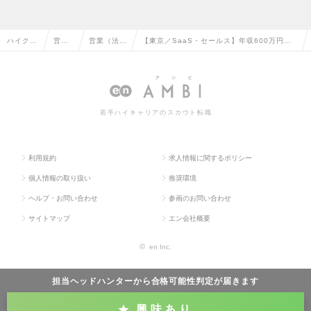
ハイクラ
営業
営業（法人
【東京／SaaS・セールス】年収600万円以
ス求人T
系の
向け）の転
上／Sansan／直近4年間で従業員数800名増
OP
転職
職
の求人情報
若手ハイキャリアのスカウト転職
利用規約
求人情報に関するポリシー
個人情報の取り扱い
推奨環境
ヘルプ・お問い合わせ
参画のお問い合わせ
サイトマップ
エン会社概要
©
en Inc.
担当ヘッドハンターから
合格可能性判定
が届きます
興味あり