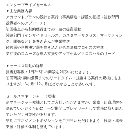
エンタープライズセールス
▼主な業務内容
アカウントプランの設計と実行（事業構造・課題の把握～複数部門・
役職者へのアプローチ）
初回接点から契約獲得までの一連の提案活動
関連部門（インサイドセールス、カスタマーサクセス、マーケティン
グ、開発など）を巻き込んだ事業推進
経営層や意思決定層を巻き込んだ合意形成プロセスの推進
受注後のスムーズな導入支援やアップセル／クロスセルのリード
▼セールス活動の詳細
担当顧客数：1日2~3件の商談を対応いただきます。
初回商談~契約獲得までのリードタイム：担当する案件の規模にもよ
りますが、6ヶ月~12ヶ月ほどかかることが多いです。
セールスマネージャー（候補）
※マネージャー候補としてご入社いただきますが、業務・組織理解を
深めていただくために、一定期間はプレイヤーとして業務に取り組ん
でいただく可能性があります。
早期にマネジメントポジションをご担当いただけるよう、役割・成長
支援・評価の体制も整えています。