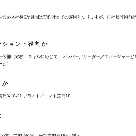
を含め入社後6か月間は契約社員での雇用となりますが、正社員登用前
ジション・役割か
ー候補（経験・スキルに応じて、メンバー／リーダー／マネージャーど
ージ）
くか
岸3-18-21 ブライトイースト芝浦1F
は
の変形労働時間制 平均実働 40 時間/週）