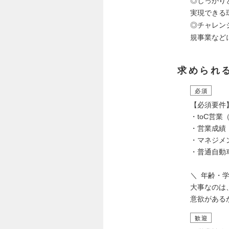
◎しっかり
実現できる
◎チャレン
規事業など
求められ
必須
【必須要件
・toC営
・営業成績
・マネジメ
・普通自動
＼ 年齢・
大事なのは
意欲がある
歓迎