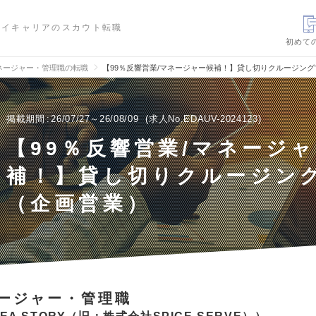
ハイキャリアのスカウト転職
初めて
ネージャー・管理職の転職
【99％反響営業/マネージャー候補！】貸し切りクルージン
掲載期間
26/07/27～26/08/09
求人No.EDAUV-2024123
【99％反響営業/マネージ
補！】貸し切りクルージン
（企画営業）
ージャー・管理職