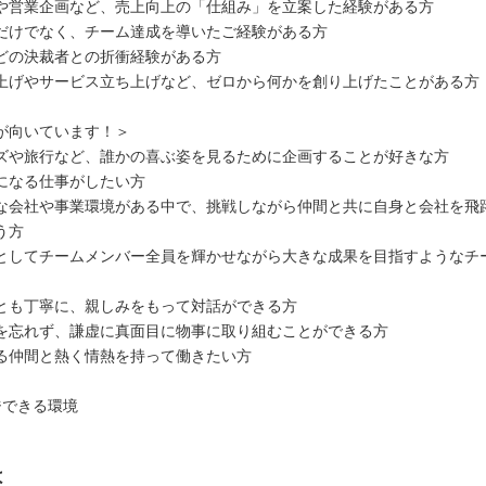
や営業企画など、売上向上の「仕組み」を立案した経験がある方
だけでなく、チーム達成を導いたご経験がある方
どの決裁者との折衝経験がある方
上げやサービス立ち上げなど、ゼロから何かを創り上げたことがある方
が向いています！＞
ズや旅行など、誰かの喜ぶ姿を見るために企画することが好きな方
になる仕事がしたい方
な会社や事業環境がある中で、挑戦しながら仲間と共に自身と会社を飛
う方
としてチームメンバー全員を輝かせながら大きな成果を目指すようなチ
とも丁寧に、親しみをもって対話ができる方
を忘れず、謙虚に真面目に物事に取り組むことができる方
る仲間と熱く情熱を持って働きたい方
ジできる環境
は