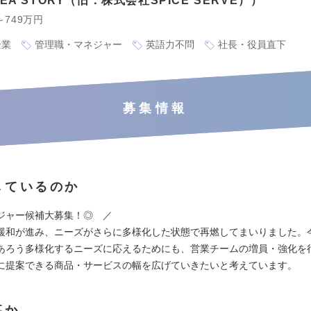
A STORY（旧：株式会社SPICE SERVE）
～749万円
企業
管理職・マネジャー
英語力不問
社長・役員直下
募集情報
しているのか
ジャー候補大募集！◎ ／
緩和が進み、ニーズがさらに多様化した状態で再燃してまいりました。
あろう多様化するニーズに応えるためにも、営業チームの増員・強化を
に提案できる商品・サービスの幅を広げていきたいと考えています。
事か