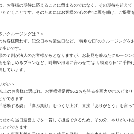
は、お客様の期待に応えることに留まるのではなく、その期待を超えて
いただくことです。そのためにはお客様の”心の声”に耳を傾け、ご提案
多いクルージングは？＞
のお客様問わず、記念日やお誕生日など、"特別な日”のクルージングを
が多いです。
頼の７割が法人のお客様からとなりますが、お花見を兼ねたクルージン
会を楽しめるプランなど、時期や用途に合わせて”より特別な日”に手掛
供しています。
りがい＞
0人以上のお客様に選ばれ、お客様満足度96.2％を誇る企画力やホスピタ
とができます
『感動する姿』『喜ぶ笑顔』をつくり上げ、直接『ありがとう』を言っ
わせから当日運営までを一貫して担当できるため、その分、やりがいも
ことができます