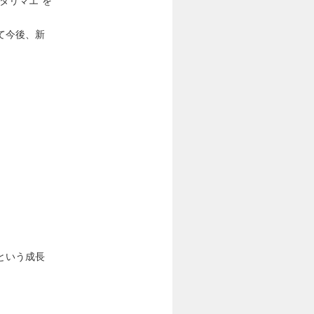
タリマエ”を
て今後、新
という成長