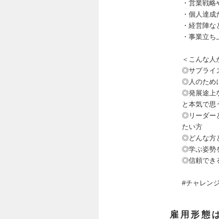
・営業戦略
・個人達成
・経営陣な
・事業立ち
＜こんな人
◎サプライ
◎人のため
◎発展途上
と本気で思
◎リーダー
たい方
◎どんな方
◎学ぶ姿勢
◎信頼でき
#チャレン
雇用形態