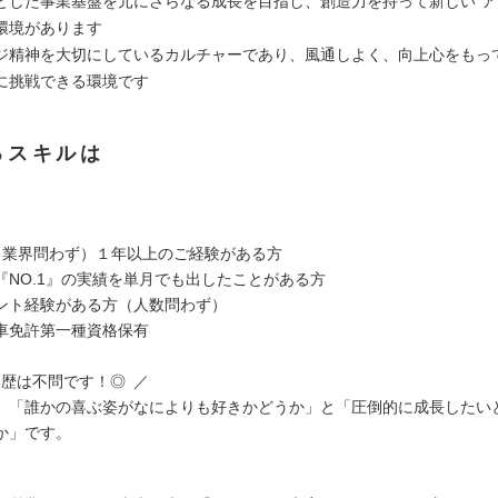
とした事業基盤を元にさらなる成長を目指し、創造力を持って新しい”ア
環境があります
ジ精神を大切にしているカルチャーであり、風通しよく、向上心をもっ
に挑戦できる環境です
るスキルは
】
業（業界問わず）１年以上のご経験がある方
『NO.1』の実績を単月でも出したことがある方
ント経験がある方（人数問わず）
車免許第一種資格保有
学歴は不問です！◎ ／
、「誰かの喜ぶ姿がなによりも好きかどうか」と「圧倒的に成長したい
か」です。