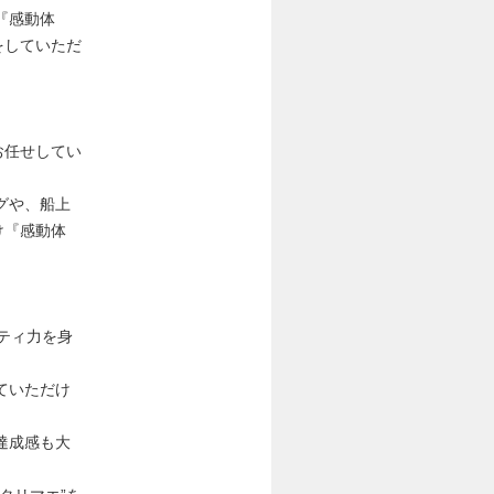
『感動体
をしていただ
お任せしてい
グや、船上
け『感動体
リティ力を身
ていただけ
達成感も大