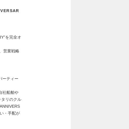
ERSAR
Y”を完全オ
画、営業戦略
パーティー
。
自社船舶や
ッタリのクル
NIVERS
ない・手配が