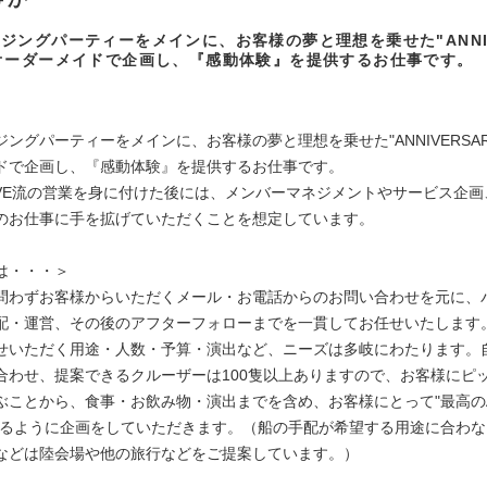
ジングパーティーをメインに、お客様の夢と理想を乗せた"ANNIV
オーダーメイドで企画し、『感動体験』を提供するお仕事です。
】
ングパーティーをメインに、お客様の夢と理想を乗せた"ANNIVERSAR
ドで企画し、『感動体験』を提供するお仕事です。
SERVE流の営業を身に付けた後には、メンバーマネジメントやサービス企
のお仕事に手を拡げていただくことを想定しています。
は・・・＞
問わずお客様からいただくメール・お電話からのお問い合わせを元に、
配・運営、その後のアフターフォローまでを一貫してお任せいたします
せいただく用途・人数・予算・演出など、ニーズは多岐にわたります。
合わせ、提案できるクルーザーは100隻以上ありますので、お客様にピ
ぶことから、食事・お飲み物・演出までを含め、お客様にとって"最高のAN
できるように企画をしていただきます。（船の手配が希望する用途に合わ
などは陸会場や他の旅行などをご提案しています。）