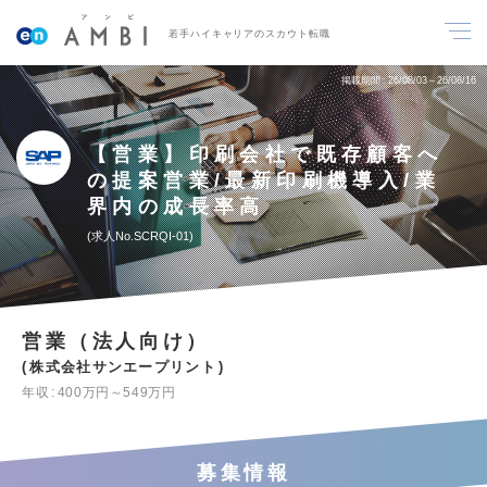
若手ハイキャリアのスカウト転職
掲載期間
26/08/03～26/08/16
【営業】印刷会社で既存顧客へ
の提案営業/最新印刷機導入/業
界内の成長率高
求人No.SCRQI-01
営業（法人向け）
株式会社サンエープリント
年収
400万円～549万円
募集情報