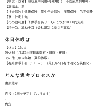
【制度・設備】継続雇用制度(再雇用)（一部従業員利用可）
【退職金】無
【社会保険】健康保険 厚生年金保険 雇用保険 労災保険
【寮・社宅】無
【その他制度】子供手当あり：1人につき10000円支給
【諸手当】通勤手当（会社規定に基づき支給）
休日休暇は
【休日】110日
週休制（月1回土曜日出勤有・日曜・祝日）
その他（年末年始、夏季休暇）
【有給休暇】有（10日～） （最低年5日有休消化を義務化）
どんな選考プロセスか
書類選考
↓
面接（2回を予定しております）
↓
内定