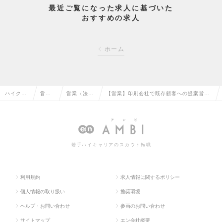
最近ご覧になった求人に基づいた
おすすめの求人
ホーム
ハイクラ
営業
営業（法人
【営業】印刷会社で既存顧客への提案営業/
ス求人TO
系の
向け）の転
最新印刷機導入/業界内の成長率高の求人情
P
転職
職
報
若手ハイキャリアのスカウト転職
利用規約
求人情報に関するポリシー
個人情報の取り扱い
推奨環境
ヘルプ・お問い合わせ
参画のお問い合わせ
サイトマップ
エン会社概要