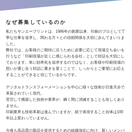
なぜ募集しているのか
私たちサンエープリントは、1986年の創業以来、印刷のプロとして丁
寧な仕事を追求し、関わる方々との信頼関係を大切に歩んでまいりま
した。
弊社では、お客様のご期待に沿うために必要に応じて現場立ち会いを
行うなど「印刷現場が近くに感じられる会社」として対話を大切にし
ております。単に効率化を追求するのではなく、お客様や印刷現場の
想いが通じ合う対話に重きを置くことで、しっかりとご要望にお応え
することができると信じているからです。
デジタルトランスフォーメーションを中心に様々な技術が日進月歩で
革新されていく現代。
苦労して構築した技術や業界が、瞬く間に消滅することも珍しくあり
ません。
印刷業界も技術革新は進んでいますが、紙で表現すること自体は100
年以上変わっていません。
今後も高品質の製品を提供するための組織強化に向け、新しいメンバ