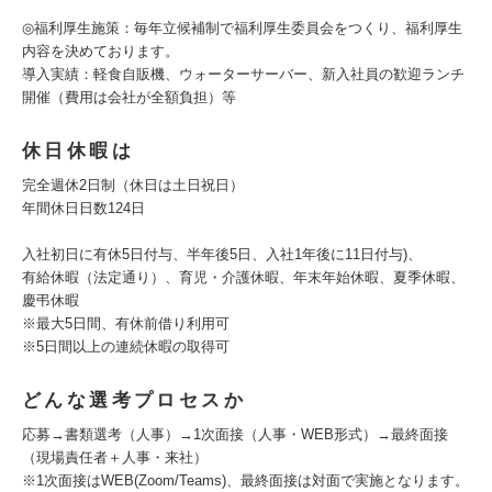
◎福利厚生施策：毎年立候補制で福利厚生委員会をつくり、福利厚生
内容を決めております。
導入実績：軽食自販機、ウォーターサーバー、新入社員の歓迎ランチ
開催（費用は会社が全額負担）等
休日休暇は
完全週休2日制（休日は土日祝日）
年間休日日数124日
入社初日に有休5日付与、半年後5日、入社1年後に11日付与)、
有給休暇（法定通り）、育児・介護休暇、年末年始休暇、夏季休暇、
慶弔休暇
※最大5日間、有休前借り利用可
※5日間以上の連続休暇の取得可
どんな選考プロセスか
応募→書類選考（人事）→1次面接（人事・WEB形式）→最終面接
（現場責任者＋人事・来社）
※1次面接はWEB(Zoom/Teams)、最終面接は対面で実施となります。