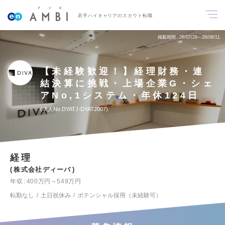
若手ハイキャリアのスカウト転職
掲載期間
26/07/29～26/08/11
【未経験歓迎！】経理財務・連
結決算に挑戦・上場企業G・シェ
アNo,1システム・年休124日
求人No.DYATJ-DYATJ007
経理
株式会社ディーバ
年収
400万円～549万円
転勤なし
土日祝休み
ポテンシャル採用（未経験可）