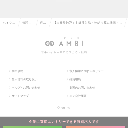
ハイクラ
管理部
経理
【未経験歓迎！】経理財務・連結決算に挑戦・上
ス求人T
門系の
の転
場企業G・シェアNo,1システム・年休124日の
OP
転職
職
求人情報
若手ハイキャリアのスカウト転職
利用規約
求人情報に関するポリシー
個人情報の取り扱い
推奨環境
ヘルプ・お問い合わせ
参画のお問い合わせ
サイトマップ
エン会社概要
©
en Inc.
企業に直接エントリーできる特別求人です