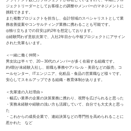
ジェクトリーダーとしてお客様との調整やメンバーのマネジメントに
挑戦できます。
また複数プロジェクトを担当し、会計領域のスペシャリストとして業
務改善提案やコンサルティング業務に携わることも可能です。
◎独り立ちまでの目安は約2年を想定しております。
◎経験問わず意欲次第で、入社2年目から中核プロジェクトにアサイン
された先輩もいます。
＜一緒に働く仲間＞
男女比は半々で、20～30代のメンバーが多く在籍する組織です。
約4割が未経験入社し、前職も事務やアパレル・美容などの販売、コ
ールセンター、ITエンジニア、化粧品・食品の営業職など様々です。
安心してスキルアップできる組織・教育体制があります。
＜先輩達の入社理由＞
・幅広い業界の企業の決算業務に携わり、視野を広げられると思った
・実務未経験や経験の浅い方も活躍していて、自分でも大丈夫と思っ
た
・これからの成長企業で、連結決算などの専門性を高められることに
惹かれた など