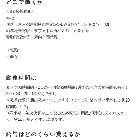
どこで働くか
＜勤務地詳細＞
本社
住所：東京都新宿区西新宿6-5-1 新宿アイランドタワー43F
勤務地最寄駅：東京メトロ丸の内線／西新宿駅
受動喫煙対策：屋内全面禁煙
＜転勤＞
当面なし
勤務時間は
変形労働時間制（1日の平均実働8時間/1週間の平均労働時間40時間）
※9：00～20：00の間で変動
※残業は繁忙期に発生することもありますが、閑散期と平均して月20
時間以下です。
※四半期・年次決算が主となるため繁忙／閑散が明確に分かれてお
り、WLBが整えやすい環境です。
給与はどのくらい貰えるか