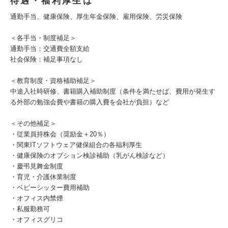
待遇・福利厚生は
通勤手当、健康保険、厚生年金保険、雇用保険、労災保険
＜各手当・制度補足＞
通勤手当：交通費全額支給
社会保険：補足事項なし
＜教育制度・資格補助補足＞
中途入社時研修、書籍購入補助制度（条件を満たせば、費用が発生す
る外部の勉強会費や書籍の購入費を会社が負担）など
＜その他補足＞
・従業員持株会（奨励金＋20％）
・関東ITソフトウェア健保組合の各福利厚生
・健康保険のオプション検診補助（乳がん検診など）
・慶弔見舞金制度
・育児・介護休業制度
・ベビーシッター費用補助
・オフィス内禁煙
・私服勤務可
・オフィスグリコ