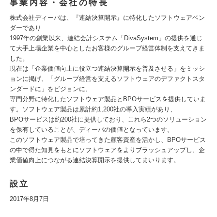
事業内容・会社の特長
株式会社ディーバは、『連結決算開示』に特化したソフトウェアベン
ダーであり
1997年の創業以来、連結会計システム「DivaSystem」の提供を通じ
て大手上場企業を中心としたお客様のグループ経営体制を支えてきま
した。
現在は「企業価値向上に役立つ連結決算開示を普及させる」をミッシ
ョンに掲げ、「グループ経営を支えるソフトウェアのデファクトスタ
ンダードに」をビジョンに、
専門分野に特化したソフトウェア製品とBPOサービスを提供していま
す。ソフトウェア製品は累計約1,200社の導入実績があり、
BPOサービスは約200社に提供しており、これら2つのソリューション
を保有していることが、ディーバの価値となっています。
このソフトウェア製品で培ってきた顧客資産を活かし、BPOサービス
の中で得た知見をもとにソフトウェアをよりブラッシュアップし、企
業価値向上につながる連結決算開示を提供してまいります。
設立
2017年8月7日