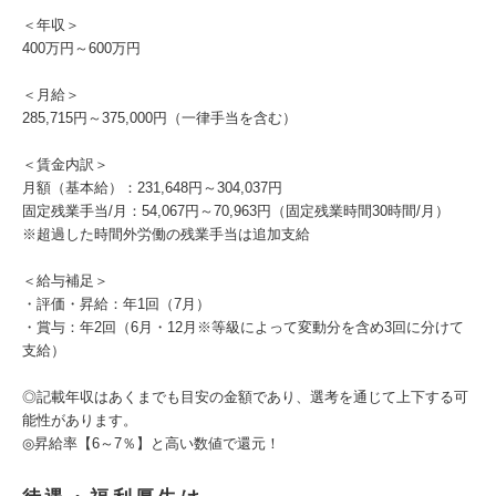
＜年収＞
400万円～600万円
＜月給＞
285,715円～375,000円（一律手当を含む）
＜賃金内訳＞
月額（基本給）：231,648円～304,037円
固定残業手当/月：54,067円～70,963円（固定残業時間30時間/月）
※超過した時間外労働の残業手当は追加支給
＜給与補足＞
・評価・昇給：年1回（7月）
・賞与：年2回（6月・12月※等級によって変動分を含め3回に分けて
支給）
◎記載年収はあくまでも目安の金額であり、選考を通じて上下する可
能性があります。
◎昇給率【6～7％】と高い数値で還元！