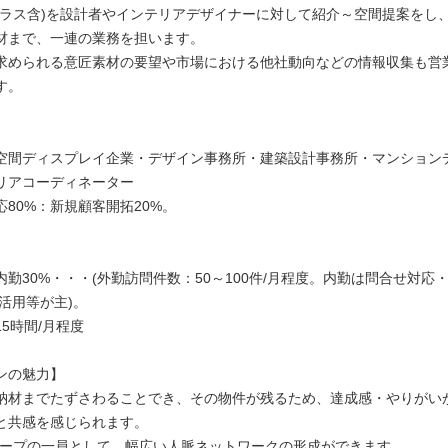
ガラス含)を設計者やインテリアデザイナーに対して紹介～空間提案をし
材まで、一連の業務を担います。
求められる意匠素材の要望や市場における他社動向などの情報収集も営
す。
】
空間ディスプレイ企業・デザイン事務所・建築設計事務所・マンション
リアコーディネーター
80%：新規顧客開拓20%。
】
内勤30%・・・(外勤訪問件数：50～100件/月程度。内勤は問合せ対応
活用等が主)。
5時間/月程度
ンの魅力】
納材までたずさわることでき、その物件が残るため、達成感・やりがい
と共感を感じられます。
Lグループの一員として、幅広い人脈ネットワークの形成ができます。