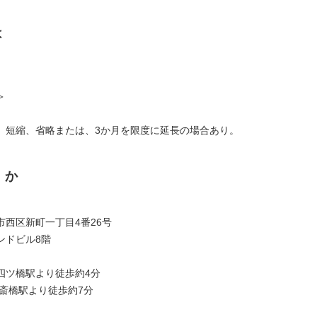
は
＞
、短縮、省略または、3か月を限度に延長の場合あり。
くか
市西区新町一丁目4番26号
ンドビル8階
四ツ橋駅より徒歩約4分
心斎橋駅より徒歩約7分