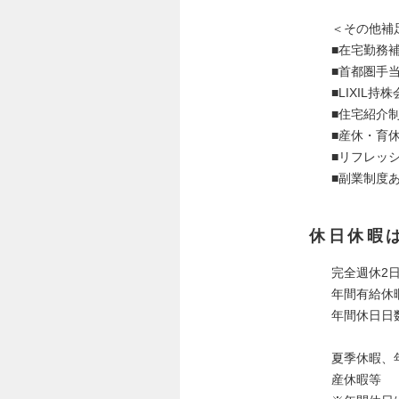
＜その他補
■在宅勤務
■首都圏手
■LIXIL持
■住宅紹介
■産休・育
■リフレッ
■副業制度
休日休暇
完全週休2
年間有給休
年間休日日数
夏季休暇、
産休暇等