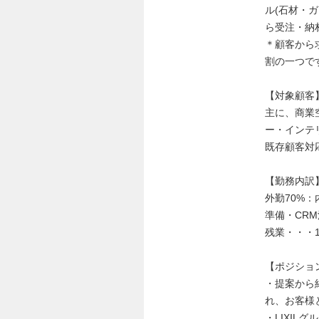
ル(石材・
ら受注・納
＊顧客から
割の一つで
【対象顧客
主に、商業
ー・インテ
既存顧客対応
【勤務内訳
外勤70%：
準備・CRM
残業・・・1
【ポジショ
・提案から
れ、お客様
・LIXI