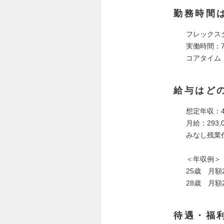
勤務時間
フレックス
実働時間：7
コアタイム：1
給与はど
想定年収：4
月給：293,
みなし残業
＜年収例＞
25歳 月額
28歳 月額
待遇・福