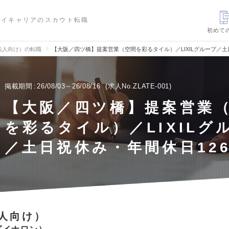
ハイキャリアのスカウト転職
初めて
法人向け）の転職
【大阪／四ツ橋】提案営業（空間を彩るタイル）／LIXILグループ／土
掲載期間
26/08/03～26/08/16
求人No.ZLATE-001
【大阪／四ツ橋】提案営業
を彩るタイル）／LIXILグ
／土日祝休み・年間休日12
人向け）