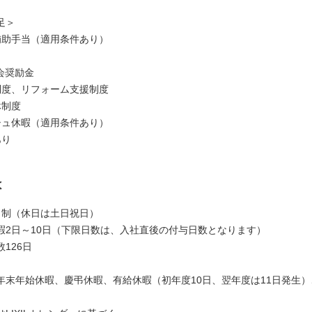
足＞
補助手当（適用条件あり）
当
株会奨励金
制度、リフォーム支援制度
休制度
シュ休暇（適用条件あり）
あり
は
日制（休日は土日祝日）
暇2日～10日（下限日数は、入社直後の付与日数となります）
126日
年末年始休暇、慶弔休暇、有給休暇（初年度10日、翌年度は11日発生