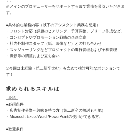
す。
※メインのプロデューサーをサポートする形で業務を吸収いただきま
す。
●具体的な業務内容（以下のアシスタント業務を想定）
・フロント対応（課題のヒアリング、予算調整、ブリーフ作成など）
・コンセプトやプロモーション戦略の企画立案
・社内外制作スタッフ（紙、映像など）との打ち合わせ
・スケジューリングなどプロジェクトの進行管理および予算管理
・撮影等の調整および立ち会い
※今回は未経験（第二新卒含む）も含めて検討可能なポジションで
す！
求められるスキルは
必須
●必須条件
・広告制作分野へ興味を持つ方（第二新卒の検討も可能）
・Microsoft Excel/Word /PowerPointの使用ができる方。
●歓迎条件