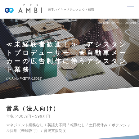
若手ハイキャリアのスカウト転職
掲載期間
26/07/31～26/08/13
≪未経験者歓迎！≫ アシスタン
トプロデューサー ★自動車メー
カーの広告制作に伴うアシスタン
ト業務
求人No.PKETR-18092
営業（法人向け）
年収
400万円～599万円
マネジメント業務なし
英語力不問
転勤なし
土日祝休み
ポテンシャ
ル採用（未経験可）
育児支援制度