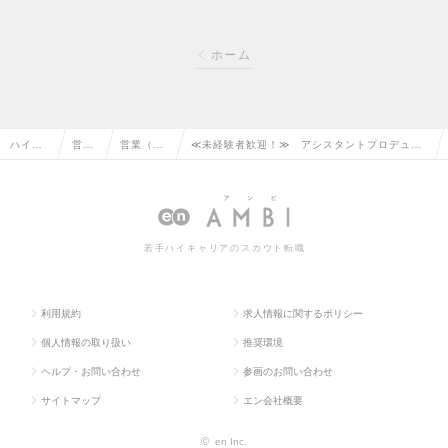
ホーム
ハイク
営業
営業（法
≪未経験者歓迎！≫ アシスタントプロデュー
ラス求
系の
人向け）
サー ★自動車メーカーの広告制作に伴うアシ
人TOP
転職
の転職
スタント業務の求人情報
若手ハイキャリアのスカウト転職
利用規約
求人情報に関するポリシー
個人情報の取り扱い
推奨環境
ヘルプ・お問い合わせ
参画のお問い合わせ
サイトマップ
エン会社概要
©
en Inc.