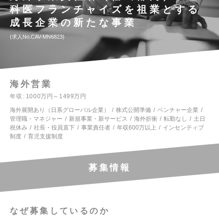
科医フランチャイズを祖業とする
成長企業の新たな事業
求人No.CAV-MN6823
海外営業
年収
1000万円～1499万円
海外展開あり（日系グローバル企業）
株式公開準備
ベンチャー企業
管理職・マネジャー
新規事業・新サービス
海外折衝
転勤なし
土日
祝休み
社長・役員直下
事業責任者
年収600万以上
インセンティブ
制度
育児支援制度
募集情報
なぜ募集しているのか