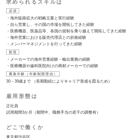
求められるスキルは
必須
・海外販路拡大の戦略立案と実行経験
・自ら営業し、その国の市場を開拓してきた経験
・医療機器、医薬品等、各国の規制を乗り越えて開拓してきた経験
・海外営業における販売代理店との折衝経験
・メンバーマネジメントを行ってきた経験
歓迎
・メーカーでの海外営業経験・輸出業務の経験
・医療機器や歯科医院向けの商材メーカーでの経験
募集年齢（年齢制限理由）
30－39歳まで （長期勤続によりキャリア形成を図るため）
雇用形態は
正社員
試用期間3か月（期間中、職務手当の若干の調整有）
どこで働くか
東京都渋谷区