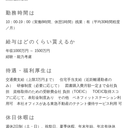
勤務時間は
10：00-19：00（実働8時間、休憩1時間）残業：有（平均30時間程度
／月）
給与はどのくらい貰えるか
年収1000万円 ～ 1500万円
経験・能力考慮
待遇・福利厚生は
交通費支給（上限3万円まで） 住宅手当支給（近距離通勤者の
み） 研修制度（必要に応じて） 図書購入費月額一定まで会社負
担 資格取得のための受験費会社 負担（TOEIC） TOEIC取得スコ
アに応じて、表彰金制度あり その他 ベネフィットステーション利
用可 本社オフィスがある東急不動産のテナント優待サービス利用 可
休日休暇は
週休2日制（土・日）、祝祭日、夏季休暇、年末年始、年次有休休