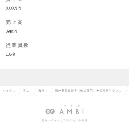
8000万円
売上高
39億円
従業員数
135名
ハイクラ
営業
海外営
海外事業責任者（輸出部門）★歯科医フランチ
ス求人T
系の
業の転
ャイズを祖業とする成長企業の新たな事業の求
OP
転職
職
人情報
若手ハイキャリアのスカウト転職