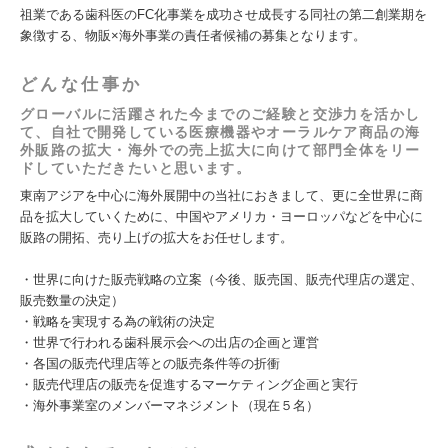
祖業である歯科医のFC化事業を成功させ成長する同社の第二創業期を
象徴する、物販×海外事業の責任者候補の募集となります。
どんな仕事か
グローバルに活躍された今までのご経験と交渉力を活かし
て、自社で開発している医療機器やオーラルケア商品の海
外販路の拡大・海外での売上拡大に向けて部門全体をリー
ドしていただきたいと思います。
東南アジアを中心に海外展開中の当社におきまして、更に全世界に商
品を拡大していくために、中国やアメリカ・ヨーロッパなどを中心に
販路の開拓、売り上げの拡大をお任せします。
・世界に向けた販売戦略の立案（今後、販売国、販売代理店の選定、
販売数量の決定）
・戦略を実現する為の戦術の決定
・世界で行われる歯科展示会への出店の企画と運営
・各国の販売代理店等との販売条件等の折衝
・販売代理店の販売を促進するマーケティング企画と実行
・海外事業室のメンバーマネジメント（現在５名）