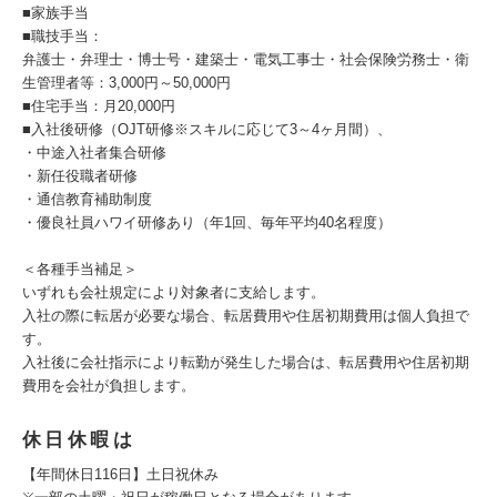
■家族手当
■職技手当：
弁護士・弁理士・博士号・建築士・電気工事士・社会保険労務士・衛
生管理者等：3,000円～50,000円
■住宅手当：月20,000円
■入社後研修（OJT研修※スキルに応じて3～4ヶ月間）、
・中途入社者集合研修
・新任役職者研修
・通信教育補助制度
・優良社員ハワイ研修あり（年1回、毎年平均40名程度）
＜各種手当補足＞
いずれも会社規定により対象者に支給します。
入社の際に転居が必要な場合、転居費用や住居初期費用は個人負担で
す。
入社後に会社指示により転勤が発生した場合は、転居費用や住居初期
費用を会社が負担します。
休日休暇は
【年間休日116日】土日祝休み