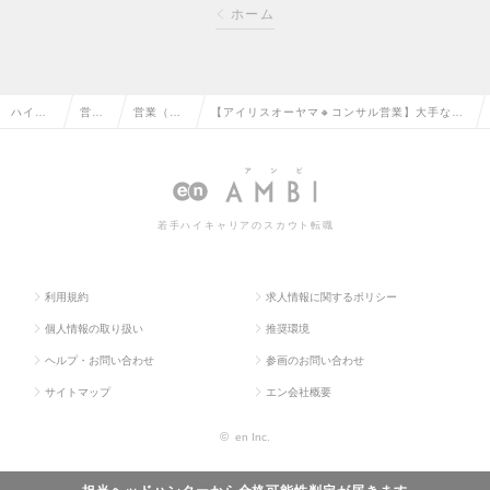
ホーム
ハイク
営業
営業（法
【アイリスオーヤマ🔸コンサル営業】大手なら
ラス求
系の
人向け）
では充実の福利厚生｜賞与最大5か月分✨年収
人TOP
転職
の転職
～800万円の求人情報
若手ハイキャリアのスカウト転職
利用規約
求人情報に関するポリシー
個人情報の取り扱い
推奨環境
ヘルプ・お問い合わせ
参画のお問い合わせ
サイトマップ
エン会社概要
©
en Inc.