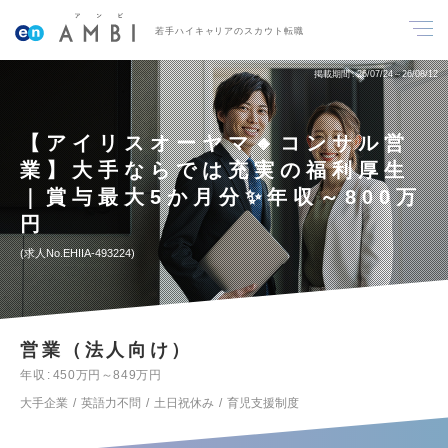
若手ハイキャリアのスカウト転職
掲載期間
26/07/24～26/08/12
【アイリスオーヤマ🔸コンサル営
業】大手ならでは充実の福利厚生
｜賞与最大5か月分✨年収～800万
円
求人No.EHIIA-493224
営業（法人向け）
年収
450万円～849万円
大手企業
英語力不問
土日祝休み
育児支援制度