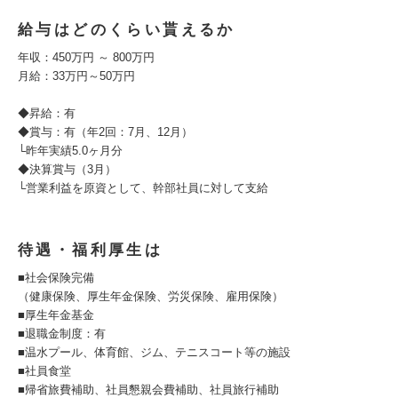
給与はどのくらい貰えるか
年収：450万円 ～ 800万円
月給：33万円～50万円
◆昇給：有
◆賞与：有（年2回：7月、12月）
└昨年実績5.0ヶ月分
◆決算賞与（3月）
└営業利益を原資として、幹部社員に対して支給
待遇・福利厚生は
■社会保険完備
（健康保険、厚生年金保険、労災保険、雇用保険）
■厚生年金基金
■退職金制度：有
■温水プール、体育館、ジム、テニスコート等の施設
■社員食堂
■帰省旅費補助、社員懇親会費補助、社員旅行補助