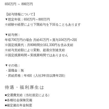
650万円 ～ 899万円
【給与情報について】
▼想定年収：650万円～800万円
※経験や経歴により下限給与を下回ることもあります
▼給与例：
年収700万円の場合 月給41万円＋賞与104万円×2回
※固定残業代：月80時間分161,330円を含み支給
※給与支給額により変動、超過分別途支給
※固定残業時間＝実残業時間ではありません
▼その他：
・退職金：無
・昇給昇格：年4回（入社3年目以降年2回）
待遇・福利厚生は
■交通費支給（当社規定による）
■各種社会保険完備
■確定拠出年金制度