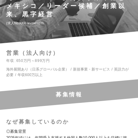
メキシコ／リーダー候補／創業以
来、黒字経営
求人No.KKR-levmexico
営業（法人向け）
年収
650万円～899万円
海外展開あり（日系グローバル企業）
新規事業・新サービス
英語力が
必要
年収600万以上
募集情報
なぜ募集しているのか
◎募集背景
2025年頃には、年間受入支援する外国人数10,000人以上を目標に掲