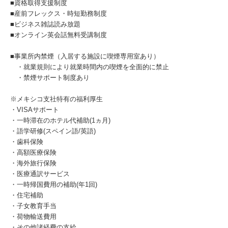
■資格取得支援制度
■産前フレックス・時短勤務制度
■ビジネス雑誌読み放題
■オンライン英会話無料受講制度
■事業所内禁煙（入居する施設に喫煙専用室あり）
・就業規則により就業時間内の喫煙を全面的に禁止
・禁煙サポート制度あり
※メキシコ支社特有の福利厚生
・VISAサポート
・一時滞在のホテル代補助(1ヵ月)
・語学研修(スペイン語/英語)
・歯科保険
・高額医療保険
・海外旅行保険
・医療通訳サービス
・一時帰国費用の補助(年1回)
・住宅補助
・子女教育手当
・荷物輸送費用
・その他諸経費の支給