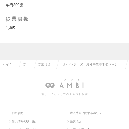
年商869億
従業員数
1,405
ハイクラ
営業
営業（法人
【レバレジーズ】海外事業本部@メキシコ
ス求人T
系の
向け）の転
／リーダー候補／創業以来、黒字経営の求
OP
転職
職
人情報
若手ハイキャリアのスカウト転職
利用規約
求人情報に関するポリシー
個人情報の取り扱い
推奨環境