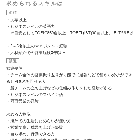
求められるスキルは
必須
・大卒以上
・ビジネスレベルの英語力
※目安としてTOEIC850点以上、TOEFL(iBT)90点以上、IELTS6.5以
上
・3－5名以上のマネジメント経験
・人材紹介での営業経験3年以上
歓迎
歓迎要件
・チーム全体の営業振り返りが可能で（週報などで細かい分析ができ
る）PDCAを回せる人
・新チームの立ち上げなどの仕組み作りをした経験がある
・ビジネスレベルのスペイン語
・両面営業の経験
求める人物像
・海外での生活にためらいが無い方
・営業で高い成果を上げた経験
・自ら求め、行動できる方