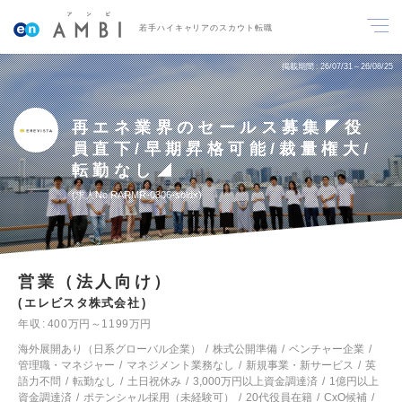
若手ハイキャリアのスカウト転職
掲載期間
26/07/31～26/08/25
再エネ業界のセールス募集◤役
員直下/早期昇格可能/裁量権大/
転勤なし◢
求人No.RARMR-0306-soldx
営業（法人向け）
エレビスタ株式会社
年収
400万円～1199万円
海外展開あり（日系グローバル企業）
株式公開準備
ベンチャー企業
管理職・マネジャー
マネジメント業務なし
新規事業・新サービス
英
語力不問
転勤なし
土日祝休み
3,000万円以上資金調達済
1億円以上
資金調達済
ポテンシャル採用（未経験可）
20代役員在籍
CxO候補