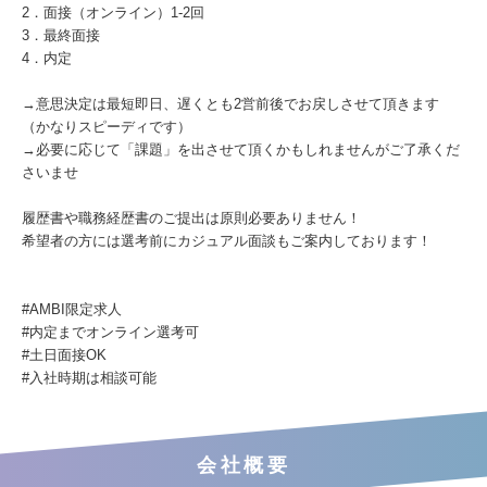
2．面接（オンライン）1-2回
3．最終面接
4．内定
→意思決定は最短即日、遅くとも2営前後でお戻しさせて頂きます
（かなりスピーディです）
→必要に応じて「課題」を出させて頂くかもしれませんがご了承くだ
さいませ
履歴書や職務経歴書のご提出は原則必要ありません！
希望者の方には選考前にカジュアル面談もご案内しております！
#AMBI限定求⼈
#内定までオンライン選考可
#⼟⽇⾯接OK
#⼊社時期は相談可能
会社概要