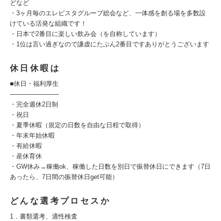
どなど
・3ヶ月毎のエレビスタグループ総会など、一体感を創る場を多数設
けている活発な組織です！
・日本で2番目に楽しい飲み会（を自称しています）
・1位は言い過ぎなので謙虚にたぶん2番目ですありがとうございます
休日休暇は
■休日・福利厚生
───────────
・完全週休2日制
・祝日
・夏季休暇（規定の日数を自由な日程で取得）
・年末年始休暇
・有給休暇
・産休育休
・GW休み→稼働ok、稼働した日数を別日で振替休日にできます（7日
あったら、7日間の振替休日get可能）
どんな選考プロセスか
1．書類選考、適性検査