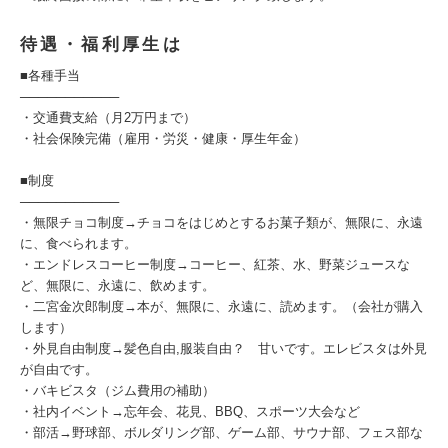
待遇・福利厚生は
■各種手当
───────────
・交通費支給（月2万円まで）
・社会保険完備（雇用・労災・健康・厚生年金）
■制度
───────────
・無限チョコ制度→チョコをはじめとするお菓子類が、無限に、永遠
に、食べられます。
・エンドレスコーヒー制度→コーヒー、紅茶、水、野菜ジュースな
ど、無限に、永遠に、飲めます。
・二宮金次郎制度→本が、無限に、永遠に、読めます。（会社が購入
します）
・外見自由制度→髪色自由,服装自由？ 甘いです。エレビスタは外見
が自由です。
・バキビスタ（ジム費用の補助）
・社内イベント→忘年会、花見、BBQ、スポーツ大会など
・部活→野球部、ボルダリング部、ゲーム部、サウナ部、フェス部な