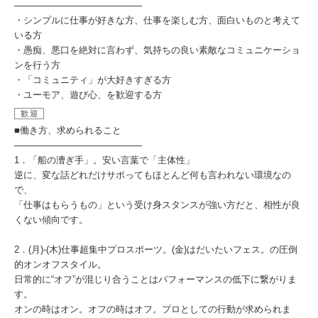
────────────────────
・シンプルに仕事が好きな方、仕事を楽しむ方、面白いものと考えて
いる方
・愚痴、悪口を絶対に言わず、気持ちの良い素敵なコミュニケーショ
ンを行う方
・「コミュニティ」が大好きすぎる方
・ユーモア、遊び心、を歓迎する方
歓迎
■働き方、求められること
────────────────────
1．「船の漕ぎ手」。安い言葉で「主体性」
逆に、変な話どれだけサボってもほとんど何も言われない環境なの
で、
「仕事はもらうもの」という受け身スタンスが強い方だと、相性が良
くない傾向です。
2．(月)-(木)仕事超集中プロスポーツ。(金)はだいたいフェス。の圧倒
的オンオフスタイル。
日常的に“オフ”が混じり合うことはパフォーマンスの低下に繋がりま
す。
オンの時はオン。オフの時はオフ。プロとしての行動が求められま