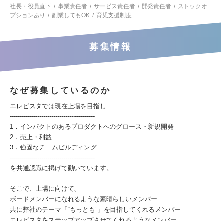
社長・役員直下
事業責任者
サービス責任者
開発責任者
ストックオ
プションあり
副業してもOK
育児支援制度
募集情報
なぜ募集しているのか
エレビスタでは現在上場を目指し
-------------------------------------------
1．インパクトのあるプロダクトへのグロース・新規開発
2．売上・利益
3．強固なチームビルディング
-------------------------------------------
を共通認識に掲げて動いています。
そこで、上場に向けて、
ボードメンバーになれるような素晴らしいメンバー
共に弊社のテーマ「“もっとも”」を目指してくれるメンバー
エレビスタをステップアップさせてくれるようなメンバー