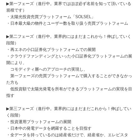
▶︎第一フェーズ（進行中。業界ではほぼ必ず名前を知って頂いている
規模です）
・太陽光投資売買プラットフォーム「SOLSEL」
・日本最大級の物件とユーザー数を取り扱う売買プラットフォーム
▶︎第二フェーズ（進行中。業界的にはまだまこれから！伸ばしていく
段階）
・再エネの小口証券化プラットフォームでの展開
・クラウドファンディングといった小口証券化プラットフォームの展
開により、
コモディティ層へのアプローチの実現し、
第一フェーズの売買プラットフォームで購入することができなかっ
た方も
低投資額で太陽光発電を所有ができるプラットフォームの実現を目
指す
▶︎第三フェーズ（進行中。業界的にはまだまだこれから！伸ばしてい
く段階）
・投資運用プラットフォームの展開
・日本中の発電データを網羅することを目指す
・全データを持っているのは経産省だけで、経産省か、エレビスタ