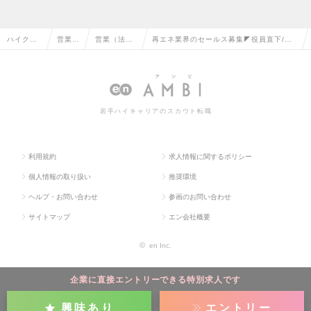
ハイクラ
営業系
営業（法人
再エネ業界のセールス募集◤役員直下/早
ス求人TO
の転職
向け）の転
期昇格可能/裁量権大/転勤なし◢の求人情
P
職
報
若手ハイキャリアのスカウト転職
利用規約
求人情報に関するポリシー
個人情報の取り扱い
推奨環境
ヘルプ・お問い合わせ
参画のお問い合わせ
サイトマップ
エン会社概要
©
en Inc.
企業に直接エントリーできる特別求人です
興味あり
エントリー