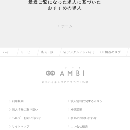
最近ご覧になった求人に基づいた
おすすめの求人
ホーム
ハイク
サービ
店長・販
💻デジタルアドバイザー《IT機器のサブス
ラス求
ス・流通
売・店舗管
クを提案》年休120日🔶賞与4か月🔶年収
人TOP
系の転職
理の転職
～588万円の求人情報
若手ハイキャリアのスカウト転職
利用規約
求人情報に関するポリシー
個人情報の取り扱い
推奨環境
ヘルプ・お問い合わせ
参画のお問い合わせ
サイトマップ
エン会社概要