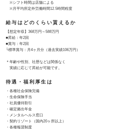
※シフト時間は店舗による
※月平均所定外労働時間12.5時間程度
給与はどのくらい貰えるか
【想定年収】368万円～588万円
■昇給：年2回
■賞与：年2回
└標準賞与：月4ヶ月分（過去実績106万円）
＊年齢や性別、社歴などは関係なく
実績に応じて昇給が可能です。
待遇・福利厚生は
・各種社会保険完備
・生命保険手当
・社員優待割引
・確定拠出年金
・メンタルヘルス窓口
・契約リゾート（国内20ヶ所以上）
・各種報奨制度