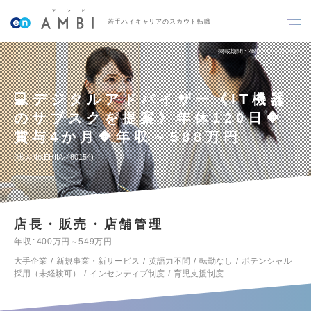
若手ハイキャリアのスカウト転職
掲載期間
26/07/17～26/08/12
💻デジタルアドバイザー《IT機器
のサブスクを提案》年休120日🔶
賞与4か月🔶年収～588万円
求人No.EHIIA-480154
店長・販売・店舗管理
年収
400万円～549万円
大手企業
新規事業・新サービス
英語力不問
転勤なし
ポテンシャル
採用（未経験可）
インセンティブ制度
育児支援制度