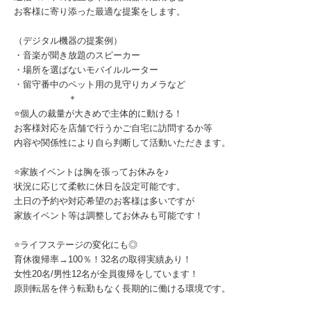
お客様に寄り添った最適な提案をします。
（デジタル機器の提案例）
・音楽が聞き放題のスピーカー
・場所を選ばないモバイルルーター
・留守番中のペット用の見守りカメラなど
＊
⭐個人の裁量が大きめで主体的に動ける！
お客様対応を店舗で行うかご自宅に訪問するか等
内容や関係性により自ら判断して活動いただきます。
⭐家族イベントは胸を張ってお休みを♪
状況に応じて柔軟に休日を設定可能です。
土日の予約や対応希望のお客様は多いですが
家族イベント等は調整してお休みも可能です！
⭐ライフステージの変化にも◎
育休復帰率→100％！32名の取得実績あり！
女性20名/男性12名が全員復帰をしています！
原則転居を伴う転勤もなく長期的に働ける環境です。