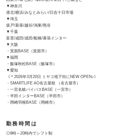
▼神奈川
港北/横浜/みなとみらい/日吉十日市場
▼埼玉
坂戸/新座/越谷/鴻巣/熊谷
▼千葉
富里/成田/成田/船橋/幕張インター
▼大阪
・箕面BASE（箕面市）
▼福岡
・飯塚秋松BASE（飯塚市）
▼愛知
《＊2026年3月20日 ミヤコ地下街にNEW OPEN♪》
・SMARTLIFE AO名古屋校 （名古屋市）
・一宮名岐バイパスBASE（一宮市）
・半田インターBASE（半田市）
・岡崎羽根BASE（岡崎市）
勤務時間は
◎9時～20時内でシフト制