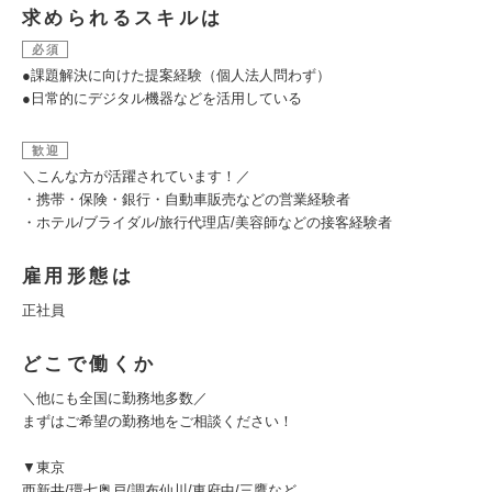
求められるスキルは
必須
●課題解決に向けた提案経験（個人法人問わず）
●日常的にデジタル機器などを活用している
歓迎
＼こんな方が活躍されています！／
・携帯・保険・銀行・自動車販売などの営業経験者
・ホテル/ブライダル/旅行代理店/美容師などの接客経験者
雇用形態は
正社員
どこで働くか
＼他にも全国に勤務地多数／
まずはご希望の勤務地をご相談ください！
▼東京
西新井/環七奥戸/調布仙川/東府中/三鷹など