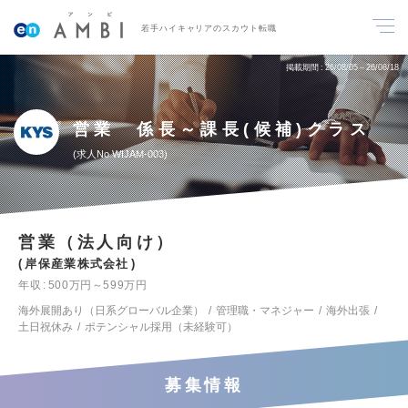
若手ハイキャリアのスカウト転職
掲載期間
26/08/05～26/08/18
営業 係長～課長(候補)クラス
求人No.WIJAM-003
営業（法人向け）
岸保産業株式会社
年収
500万円～599万円
海外展開あり（日系グローバル企業）
管理職・マネジャー
海外出張
土日祝休み
ポテンシャル採用（未経験可）
募集情報