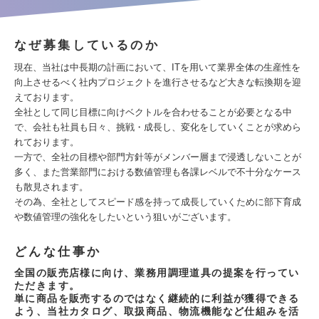
なぜ募集しているのか
現在、当社は中長期の計画において、ITを用いて業界全体の生産性を
向上させるべく社内プロジェクトを進行させるなど大きな転換期を迎
えております。
全社として同じ目標に向けベクトルを合わせることが必要となる中
で、会社も社員も日々、挑戦・成長し、変化をしていくことが求めら
れております。
一方で、全社の目標や部門方針等がメンバー層まで浸透しないことが
多く、また営業部門における数値管理も各課レベルで不十分なケース
も散見されます。
その為、全社としてスピード感を持って成長していくために部下育成
や数値管理の強化をしたいという狙いがございます。
どんな仕事か
全国の販売店様に向け、業務用調理道具の提案を行ってい
ただきます。
単に商品を販売するのではなく継続的に利益が獲得できる
よう、当社カタログ、取扱商品、物流機能など仕組みを活