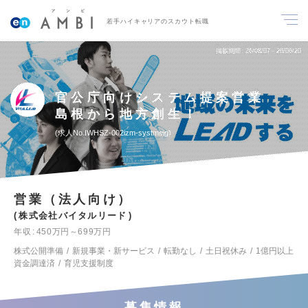
若手ハイキャリアのスカウト転職
掲載期間
26/08/07～26/08/20
官公庁向けシステム提案営業
島根から地方創生！
求人No.IWHSZ-002izm-systmeig
営業（法人向け）
株式会社バイタルリード
年収
450万円～699万円
株式公開準備
新規事業・新サービス
転勤なし
土日祝休み
1億円以上
資金調達済
育児支援制度
募集情報