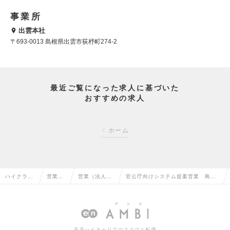
事業所
出雲本社
〒693-0013 島根県出雲市荻杼町274-2
最近ご覧になった求人に基づいた
おすすめの求人
ホーム
ハイクラス
営業系
営業（法人向
官公庁向けシステム提案営業 島根
求人TOP
の転職
け）の転職
から地方創生！の求人情報
若手ハイキャリアのスカウト転職