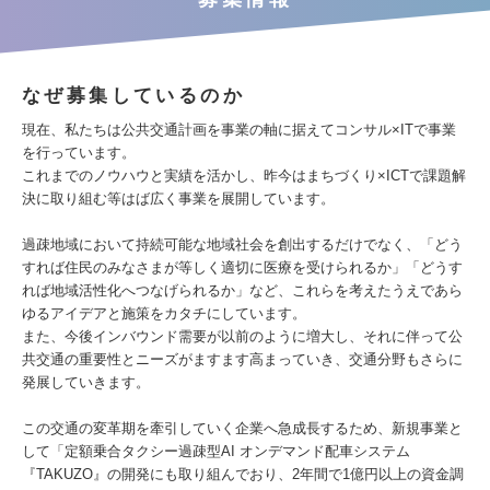
なぜ募集しているのか
現在、私たちは公共交通計画を事業の軸に据えてコンサル×ITで事業
を行っています。
これまでのノウハウと実績を活かし、昨今はまちづくり×ICTで課題解
決に取り組む等はば広く事業を展開しています。
過疎地域において持続可能な地域社会を創出するだけでなく、「どう
すれば住民のみなさまが等しく適切に医療を受けられるか」「どうす
れば地域活性化へつなげられるか」など、これらを考えたうえであら
ゆるアイデアと施策をカタチにしています。
また、今後インバウンド需要が以前のように増大し、それに伴って公
共交通の重要性とニーズがますます高まっていき、交通分野もさらに
発展していきます。
この交通の変革期を牽引していく企業へ急成長するため、新規事業と
して「定額乗合タクシー過疎型AI オンデマンド配車システム
『TAKUZO』の開発にも取り組んでおり、2年間で1億円以上の資金調