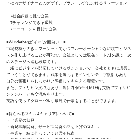
・社内デザイナーとのデザインプランニングにおけるリレーション
#社会課題に挑む企業
#チャレンジできる環境
#ユニコーンを目指す企業
■Wunderbarは"イマ"が面白い！■
市場規模が大きいマーケットでかつブルーオーシャンな環境でビジネ
スを作り上げることが可能で、会社としては現在シード期を超え、次
のステージへ進む段階です。
一緒にビジネスを開拓していけるポジションで、会社とともに成長し
ていくことができます。成果を還元するインセンティブ設計もあり、
自分の頑張りをしっかりと評価してもらえる環境です。
また、フィリピン拠点もあり、週に2回の全社MTGは英語でフィリピ
ンメンバーとも交流もあります。
英語を使ってグローバルな環境で仕事をすることができます。
■得られるスキル&キャリアについて■
・IP業界の知見
・新規事業開発、サービス開発の立ち上げのスキル
・事業を一緒に作っていく経営的観点