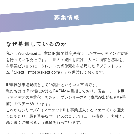
募集情報
なぜ募集しているのか
私たちWunderbarは、主にIP(知的財産)を軸としたマーケティング支援
を行っている会社です。「IPの可能性を広げ、人々に衝撃と感動を」
を事業ビジョンに、タレントの肖像素材を起用したIPプラットフォー
ム「Skettt（https://skettt.com/）」を運営しております。
IP業界は市場規模として15兆円という巨大市場です。
私たちははIP市場におけるGAFAMを目指しており、現在、シード期
（アイデアの事業化）を超え、プレシリーズA（成果が出始めPMF手
前）のステージにいます。
これからシリーズA（マーケットfitし事業拡大するフェーズ）を迎え
るにあたり、最も重要なサービスのコアバリューを構築し、力強く、
高く遠くに飛べるよう準備を行っています。