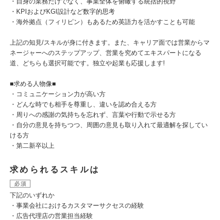
・自身の業務だけでなく、事業全体を俯瞰する統括的視野
・KPIおよびKGI設計など数字的思考
・海外拠点（フィリピン）もあるため英語力を活かすことも可能
上記の知見/スキルが身に付きます。また、キャリア面では営業からマ
ネージャーへのステップアップ、営業を究めてエキスパートになる
道、どちらも選択可能です。独立や起業も応援します!
■求める人物像■
・コミュニケーション力が高い方
・どんな時でも相手を尊重し、違いを認め合える方
・周りへの感謝の気持ちを忘れず、言葉や行動で示せる方
・自分の意見を持ちつつ、周囲の意見も取り入れて最適解を探してい
ける方
・第二新卒以上
求められるスキルは
必須
下記のいずれか
・事業会社におけるカスタマーサクセスの経験
・広告代理店の営業担当経験