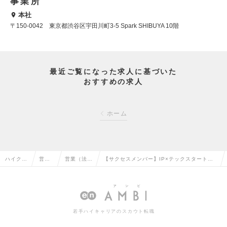
事業所
本社
〒150-0042 東京都渋谷区宇田川町3-5 Spark SHIBUYA 10階
最近ご覧になった求人に基づいた
おすすめの求人
ホーム
ハイクラ
営業
営業（法人
【サクセスメンバー】IP×テックスタートア
ス求人T
系の
向け）の転
ップのクライアントサクセスをお任せします
OP
転職
職
の求人情報
若手ハイキャリアのスカウト転職