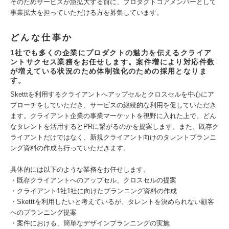
そのためサービスが急拡大する前に、プロダクトコアメンバーとして
事業拡大を担っていただける方を募集しています。
どんな仕事か
1社でも多くの企業にプロダクトの魅力を伝えるクライア
ントサクセス業務をお任せします。案件増により対応件数
が増えている状況のため体制強化のための採用となりま
す。
Sketttを利用するクライアントへアップセルとクロスセルを中心にア
プローチをしていただき、サービスの継続的な利用を促していただき
ます。クライアント企業の事業マーケットを視野に入れた上で、どん
なタレントを活用するとPRに繋がるのかを提案します。また、既存ク
ライアントだけではなく、新規クライアント向けのタレントプランニ
ング資料の作成も行っていただきます。
具体的には以下のような業務をお任せします。
・既存クライアントへのアップセル、クロスセルの提案
・クライアント1社1社に向けたプランニング資料の作成
・Sketttを利用したいと考えているが、タレントを決められない顧客
へのプランニング提案
・案件における、簡単なデザインプランニングの実施