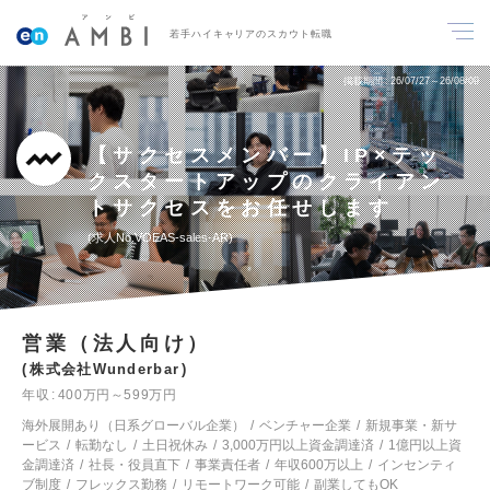
若手ハイキャリアのスカウト転職
掲載期間
26/07/27～26/08/09
【サクセスメンバー】IP×テッ
クスタートアップのクライアン
トサクセスをお任せします
求人No.VOEAS-sales-AR
営業（法人向け）
株式会社Wunderbar
年収
400万円～599万円
海外展開あり（日系グローバル企業）
ベンチャー企業
新規事業・新サ
ービス
転勤なし
土日祝休み
3,000万円以上資金調達済
1億円以上資
金調達済
社長・役員直下
事業責任者
年収600万以上
インセンティ
ブ制度
フレックス勤務
リモートワーク可能
副業してもOK