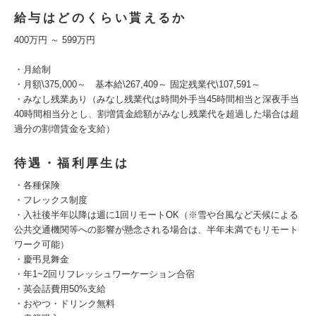
給与はどのくらい貰えるか
400万円 ～ 599万円
・月給制
・月額\375,000～ 基本給\267,409～ 固定残業代\107,591～
・みなし残業あり（みなし残業代は時間外手当45時間相当と深夜手当
40時間相当分とし、割増賃金総額がみなし残業代を超過した場合は超
過分の割増賃金を支給）
待遇・福利厚生は
・各種保険
・フレックス制度
・入社後半年以降は週に1回リモートOK（※雪や台風など天候による
公共交通機関等への影響が懸念される場合は、半年未満でもリモート
ワーク可能）
・慶弔見舞金
・年1~2回リフレッシュワーケーション合宿
・英会話費用50%支給
・おやつ・ドリンク無料