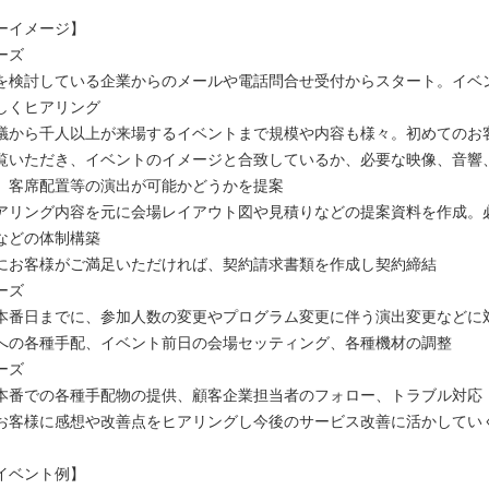
ーイメージ】
ーズ
を検討している企業からのメールや電話問合せ受付からスタート。イベ
しくヒアリング
議から千人以上が来場するイベントまで規模や内容も様々。初めてのお
覧いただき、イベントのイメージと合致しているか、必要な映像、音響
、客席配置等の演出が可能かどうかを提案
アリング内容を元に会場レイアウト図や見積りなどの提案資料を作成。
などの体制構築
にお客様がご満足いただければ、契約請求書類を作成し契約締結
ーズ
本番日までに、参加人数の変更やプログラム変更に伴う演出変更などに
への各種手配、イベント前日の会場セッティング、各種機材の調整
ーズ
本番での各種手配物の提供、顧客企業担当者のフォロー、トラブル対応
お客様に感想や改善点をヒアリングし今後のサービス改善に活かしてい
イベント例】