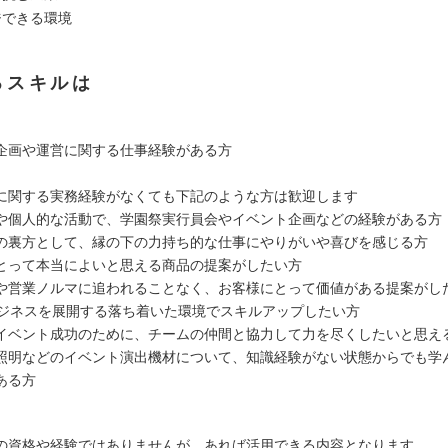
ジできる環境
るスキルは
企画や運営に関する仕事経験がある方
に関する実務経験がなくても下記のような方は歓迎します
や個人的な活動で、学園祭実行員会やイベント企画などの経験がある方
の裏方として、縁の下の力持ち的な仕事にやりがいや喜びを感じる方
とって本当によいと思える商品の提案がしたい方
や営業ノルマに追われることなく、お客様にとって価値がある提案がし
のビジネスを展開する落ち着いた環境でスキルアップしたい方
イベント成功のために、チームの仲間と協力して力を尽くしたいと思え
照明などのイベント演出機材について、知識経験がない状態からでも学
ある方
の資格や経験ではありませんが、あれば活用できる内容となります。