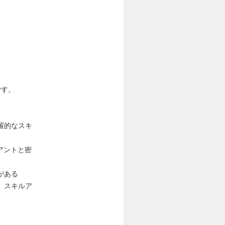
です。
羅的なスキ
アントと密
がある
、スキルア