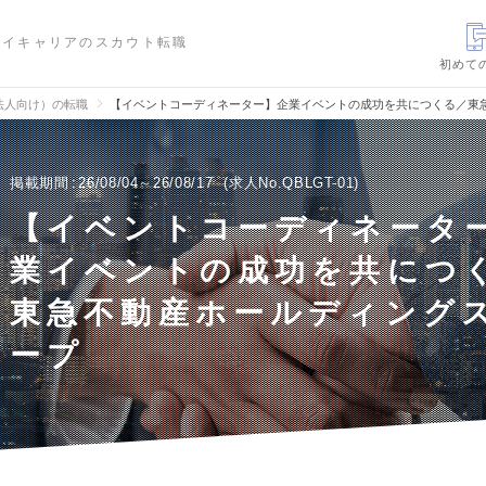
ハイキャリアのスカウト転職
初めて
法人向け）の転職
【イベントコーディネーター】企業イベントの成功を共につくる／東
掲載期間
26/08/04～26/08/17
求人No.QBLGT-01
【イベントコーディネータ
業イベントの成功を共につ
東急不動産ホールディング
ープ