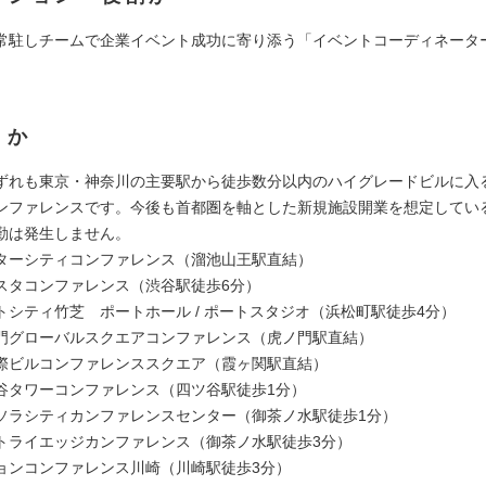
常駐しチームで企業イベント成功に寄り添う「イベントコーディネータ
くか
ずれも東京・神奈川の主要駅から徒歩数分以内のハイグレードビルに入
ンファレンスです。今後も首都圏を軸とした新規施設開業を想定してい
勤は発生しません。
ターシティコンファレンス（溜池山王駅直結）
スタコンファレンス（渋谷駅徒歩6分）
トシティ竹芝 ポートホール / ポートスタジオ（浜松町駅徒歩4分）
門グローバルスクエアコンファレンス（虎ノ門駅直結）
際ビルコンファレンススクエア（霞ヶ関駅直結）
谷タワーコンファレンス（四ツ谷駅徒歩1分）
ソラシティカンファレンスセンター（御茶ノ水駅徒歩1分）
トライエッジカンファレンス（御茶ノ水駅徒歩3分）
ョンコンファレンス川崎（川崎駅徒歩3分）