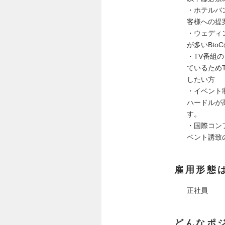
・ホテルバ
客様への提
・ウェディ
が多いBt
・TV番組
ているため
したい方
・イベント
ハードルが
す。
・国際コン
ベント誘致
雇用形態
正社員
どんなポ