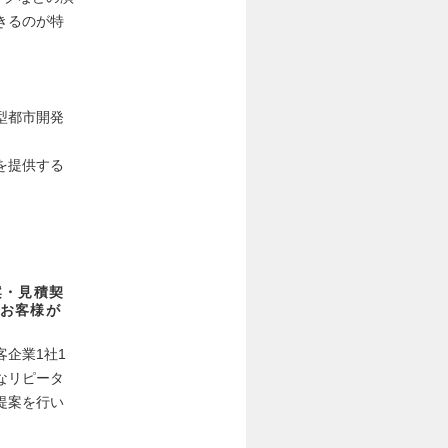
きるのが特
。
型都市開発
を提供する
案・見積契
お客様が
企業1社1
なリピータ
提案を行い