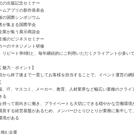
社の出版記念セミナー
ームアプリの新作発表会
催の国際シンポジウム
者が集まる国際学会
企業が集う展示商談会
主催のビジネスセミナー
カーのマネジメント研修
。リピート率8割と、毎年継続的にご利用いただくクライアントが多い
く魅力・ポイント】
前から終了後まで一貫してお客様を担当することで、イベント運営の網
く
薬、IT、マスコミ、メーカー、教育、人材業界など幅広い業種のクライ
きる
を持って前向きに働き、プライベートも大切にできる穏やかな労働環境
成長する経営基盤があるため、メンバーひとりひとりが業務に集中して
環境がある
に挑む企業