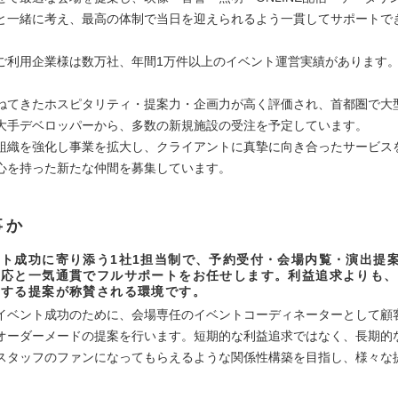
と一緒に考え、最高の体制で当日を迎えられるよう一貫してサポートで
ご利用企業様は数万社、年間1万件以上のイベント運営実績があります
ねてきたホスピタリティ・提案力・企画力が高く評価され、首都圏で大
大手デベロッパーから、多数の新規施設の受注を予定しています。
組織を強化し事業を拡大し、クライアントに真摯に向き合ったサービス
心を持った新たな仲間を募集しています。
事か
ト成功に寄り添う1社1担当制で、予約受付・会場内覧・演出提
対応と一気通貫でフルサポートをお任せします。利益追求よりも、
とする提案が称賛される環境です。
イベント成功のために、会場専任のイベントコーディネーターとして顧客
オーダーメードの提案を行います。短期的な利益追求ではなく、長期的
スタッフのファンになってもらえるような関係性構築を目指し、様々な