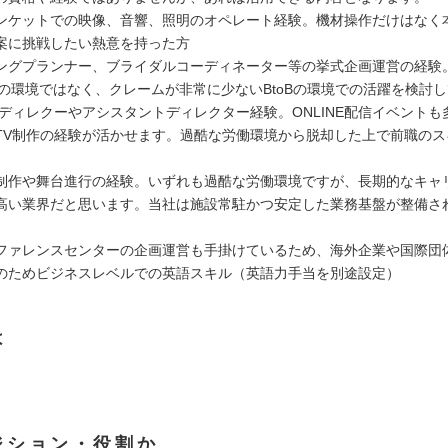
ンケットでの映像、音響、照明のオペレート経験。機材操作だけはなく
案に挑戦したい熱意を持った方
ングプランナー、ブライダルコーディネーター等の挙式企画運営の経験
oCの環境ではなく、クレームが非常に少ないBtoBの環境での活躍を検討
のディレクーやアシスタントディレクター経験。ONLINE配信イベントも
TV制作の経験が活かせます。過酷な労働環境から脱却した上で前職のス
制作や舞台進行の経験。いずれも過酷な労働環境ですが、長期的なキャ
高い業界だと思います。当社は施設常駐かつ安定した業務基盤が整備さ
ファレンスセンターの企画運営も手掛けているため、海外企業や国際団体
のためビジネスレベルでの英語スキル（英語力手当を別途設定）
は
ジション・役割か