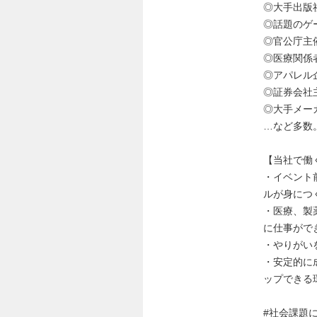
◎大手出版
◎話題のゲ
◎官公庁主
◎医療関係
◎アパレル
◎証券会社
◎大手メー
…など多数
【当社で働
・イベント
ルが身につ
・医療、製
に仕事がで
・やりがい
・安定的に
ップできる
#社会課題