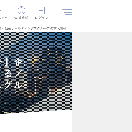
の方へ
会員登録
ログイン
急不動産ホールディングスグループの求人情報
ー】企
くる／
スグル