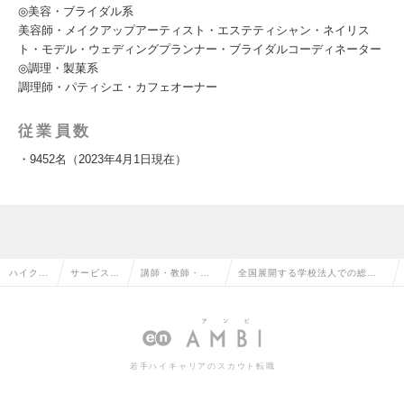
◎美容・ブライダル系
美容師・メイクアップアーティスト・エステティシャン・ネイリス
ト・モデル・ウェディングプランナー・ブライダルコーディネーター
◎調理・製菓系
調理師・パティシエ・カフェオーナー
従業員数
・9452名（2023年4月1日現在）
ハイクラ
サービス・
講師・教師・イ
全国展開する学校法人での総合
ス求人T
流通系の転
ンストラクター
職（学校運営職：エリア職）の
OP
職
の転職
求人情報
若手ハイキャリアのスカウト転職