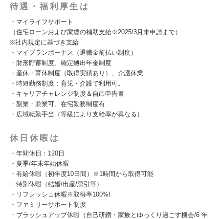
待遇・福利厚生は
・マイライフサポート
（住宅ローンおよび家賃の補助支給※2025/3月末申請まで）
※社内規定に基づき支給
・マイプランボーナス（退職金前払い制度）
・財形貯蓄制度、確定拠出年金制度
・産休・育休制度（取得実績あり）、介護休業
・時短勤務制度：育児・介護で利用可。
・キャリアチャレンジ制度＆自己申告書
・副業・兼業可、在宅勤務制度有
・広域転勤手当（等級により支給率が異なる）
休日休暇は
・年間休日：120日
・夏季/年末年始休暇
・有給休暇（初年度10日間）※1時間から取得可能
・特別休暇（結婚/出産/忌引等）
・リフレッシュ休暇※取得率100%!
・ファミリーサポート制度
・ブラッシュアップ休暇（自己研鑽・家族とゆっくり過ごす機会/6 年