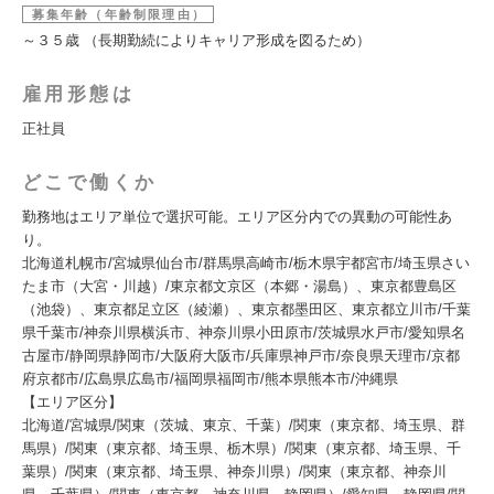
募集年齢（年齢制限理由）
～３５歳 （長期勤続によりキャリア形成を図るため）
雇用形態は
正社員
どこで働くか
勤務地はエリア単位で選択可能。エリア区分内での異動の可能性あ
り。
北海道札幌市/宮城県仙台市/群馬県高崎市/栃木県宇都宮市/埼玉県さい
たま市（大宮・川越）/東京都文京区（本郷・湯島）、東京都豊島区
（池袋）、東京都足立区（綾瀬）、東京都墨田区、東京都立川市/千葉
県千葉市/神奈川県横浜市、神奈川県小田原市/茨城県水戸市/愛知県名
古屋市/静岡県静岡市/大阪府大阪市/兵庫県神戸市/奈良県天理市/京都
府京都市/広島県広島市/福岡県福岡市/熊本県熊本市/沖縄県
【エリア区分】
北海道/宮城県/関東（茨城、東京、千葉）/関東（東京都、埼玉県、群
馬県）/関東（東京都、埼玉県、栃木県）/関東（東京都、埼玉県、千
葉県）/関東（東京都、埼玉県、神奈川県）/関東（東京都、神奈川