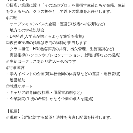
〇幅広い業態に渡り「その道のプロ」を目指す生徒たちが在籍。生徒
を支えるため、クラス担任として以下の業務をお任せします。
◎広報
・オープンキャンパスの企画・運営(来校者への説明など)
・地方での学校説明会
・DM発送(入学者が増えるような施策を実施)
◎教務※実務の指導は専門の講師が担当します
・クラス担任、HR(連絡事項の共有、出欠管理、生徒面談など)
・実習指導(パソコンやプレゼンテーション、就職指導などの授業)
※生徒は一クラスあたり約30～40名です
◎行事運営
・学内イベントの企画(姉妹校合同の体育祭などの運営・進行管理)
・運営補助
◎就職サポート
・キャリア教育(面接指導・履歴書添削など)
・企業訪問(生徒の希望にかなう企業の求人を開拓)
【配属】
※職種・部門に対する希望と適性を考慮し配属を検討します。