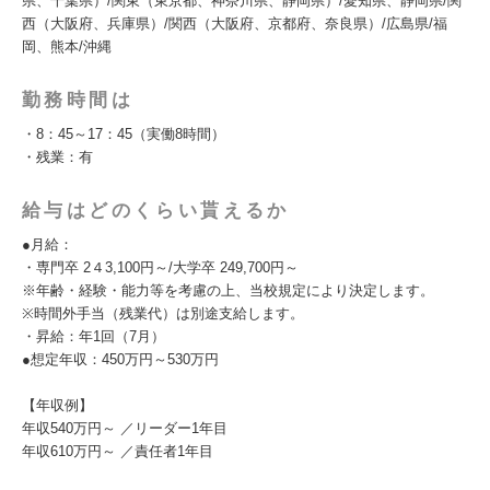
県、千葉県）/関東（東京都、神奈川県、静岡県）/愛知県、静岡県/関
西（大阪府、兵庫県）/関西（大阪府、京都府、奈良県）/広島県/福
岡、熊本/沖縄
勤務時間は
・8：45～17：45（実働8時間）
・残業：有
給与はどのくらい貰えるか
●月給：
・専門卒 2４3,100円～/大学卒 249,700円～
※年齢・経験・能力等を考慮の上、当校規定により決定します。
※時間外手当（残業代）は別途支給します。
・昇給：年1回（7月）
●想定年収：450万円～530万円
【年収例】
年収540万円～ ／リーダー1年目
年収610万円～ ／責任者1年目