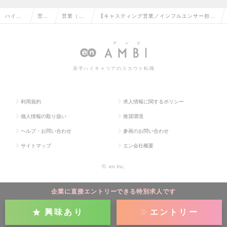
ハイク
営業
営業（法
【キャスティング営業／インフルエンサー担
ラス求
系の
人向け）
当】SNS広告の最前線！(※MCN/SNSマーケ経
人TOP
転職
の転職
験者優遇)の求人情報
若手ハイキャリアのスカウト転職
利用規約
求人情報に関するポリシー
個人情報の取り扱い
推奨環境
ヘルプ・お問い合わせ
参画のお問い合わせ
サイトマップ
エン会社概要
©
en Inc.
企業に直接エントリーできる特別求人です
興味あり
エントリー