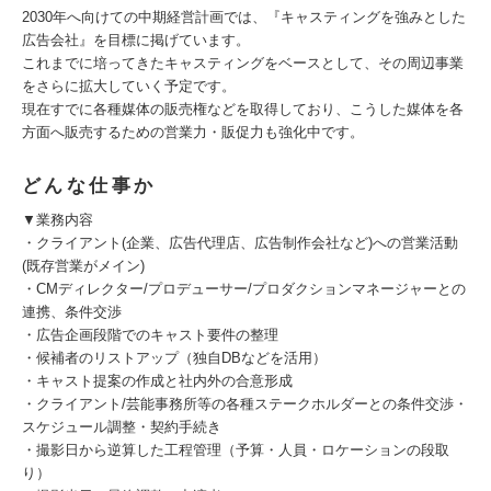
2030年へ向けての中期経営計画では、『キャスティングを強みとした
広告会社』を目標に掲げています。
これまでに培ってきたキャスティングをベースとして、その周辺事業
をさらに拡大していく予定です。
現在すでに各種媒体の販売権などを取得しており、こうした媒体を各
方面へ販売するための営業力・販促力も強化中です。
どんな仕事か
▼業務内容
・クライアント(企業、広告代理店、広告制作会社など)への営業活動
(既存営業がメイン)
・CMディレクター/プロデューサー/プロダクションマネージャーとの
連携、条件交渉
・広告企画段階でのキャスト要件の整理
・候補者のリストアップ（独自DBなどを活用）
・キャスト提案の作成と社内外の合意形成
・クライアント/芸能事務所等の各種ステークホルダーとの条件交渉・
スケジュール調整・契約手続き
・撮影日から逆算した工程管理（予算・人員・ロケーションの段取
り）