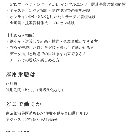
・SNSマーケティング、MCN、インフルエンサー関連事業の業種経験
・キャスティング／撮影・制作現場での実務経験
・オンラインDB・SNSを用いたリサーチ／管理経験
・企画書・提案資料作成、プレゼン経験
【求める人物像】
・納期から逆算して計画・推進・合意形成ができる方
・判断が停滞した時に選択肢を提示して動かせる方
・データ活用と現場での目利きを両立できる方
・チームでの達成を楽しめる方
雇用形態は
正社員
試用期間：6ヶ月（待遇変化なし）
どこで働くか
東京都渋谷区渋谷1-7-7住友不動産青山通ビル13F
アクセス：渋谷駅から徒歩5分