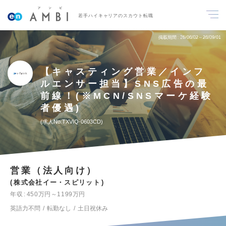
若手ハイキャリアのスカウト転職
掲載期間
26/06/02～26/09/01
【キャスティング営業／インフ
ルエンサー担当】SNS広告の最
前線！(※MCN/SNSマーケ経験
者優遇)
求人No.TXVIQ-0603CD
営業（法人向け）
株式会社イー・スピリット
年収
450万円～1199万円
英語力不問
転勤なし
土日祝休み