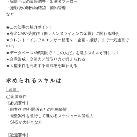
・撮影当日の最終調整・出演者フォロー
・撮影後の制作物確認・契約管理
など
◉この仕事の魅力ポイント
★有名CMや受賞作（例：カンヌライオンズ金賞）に関わる機会
★タレント・インフルエンサー起用を「企画～撮影」まで一気通貫で
担当
★データベース×審美眼で「この人だ」を選ぶスキルが身につく
★合意形成・交渉力／段取り力が鍛えられる
★大型案件を完走する達成感を味わえる
求められるスキルは
必須
◯応募条件
【必須要件】
・顧客/社内外関係者との折衝経験
・複数案件を並行して進めるスケジュール管理力
・SNSが大好きな方
【歓迎要件】