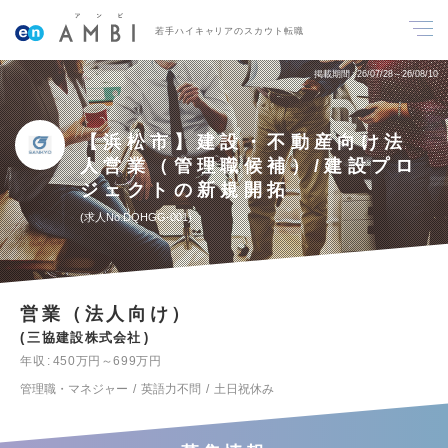
若手ハイキャリアのスカウト転職
掲載期間
26/07/28～26/08/10
【浜松市】建設・不動産向け法
人営業（管理職候補）/建設プロ
ジェクトの新規開拓
求人No.DQHGG-001
営業（法人向け）
三協建設株式会社
年収
450万円～699万円
管理職・マネジャー
英語力不問
土日祝休み