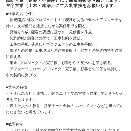
民間営業（建築・不動産）にて新規開拓をお願いします。
官庁営業（土木・建築）にて入札業務をお願いします。
■仕事内容（例）
新規開拓: 建設プロジェクトの可能性がある企業へのアプローチを
行い、技術部門と連携しながら案件形成を図る。
見積り作成: 顧客の要望に基づき、見積書を作成。
契約締結: 顧客との間で、工事契約を締結。
工事の手配: 受注したプロジェクトの工事を手配。.
現場との連携: 工事現場との連携を取り、顧客との契約内容を適切
に伝える。
集金: プロジェクトの完了後、顧客からの支払いを受け取る。
アフターフォロー: プロジェクト完了後、顧客との関係を維持し、
次の契約に繋げる。
■業務の特徴
・今後は親会社と連携し、関東エリアでの営業も強化していきたいと
考えております。
・若手社員への教育、営業チーム全体のマネジメントなども担ってい
ただきたいと考えています。
■教育体制
・OJTにより、当社の業務内容や営業方法を身に付けていただきま