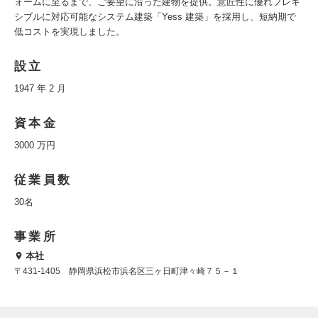
ォームに至るまで、ご要望に沿った建物を提供。意匠性に優れフレキ
シブルに対応可能なシステム建築「Yess 建築」を採用し、短納期で
低コストを実現しました。
設立
1947 年 2 月
資本金
3000 万円
従業員数
30名
事業所
本社
〒431-1405 静岡県浜松市浜名区三ヶ日町津々崎７５－１