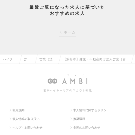
最近ご覧になった求人に基づいた
おすすめの求人
ホーム
ハイクラ
営業
営業（法人
【浜松市】建設・不動産向け法人営業（管理
ス求人T
系の
向け）の転
職候補）/建設プロジェクトの新規開拓の求
OP
転職
職
人情報
若手ハイキャリアのスカウト転職
利用規約
求人情報に関するポリシー
個人情報の取り扱い
推奨環境
ヘルプ・お問い合わせ
参画のお問い合わせ