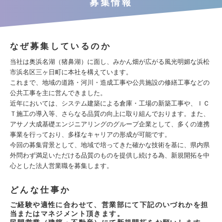
募集情報
なぜ募集しているのか
当社は奥浜名湖（猪鼻湖）に面し、みかん畑が広がる風光明媚な浜松
市浜名区三ヶ日町に本社を構えています。
これまで、地域の道路・河川・造成工事や公共施設の修繕工事などの
公共工事を主に営んできました。
近年においては、システム建築による倉庫・工場の新築工事や、ＩＣ
Ｔ施工の導入等、さらなる品質の向上に取り組んでおります。また、
アサノ大成基礎エンジニアリングのグループ企業として、多くの連携
事業を行っており、多様なキャリアの形成が可能です。
今回の募集背景として、地域で培ってきた確かな技術を基に、県内県
外問わず満足いただける品質のものを提供し続ける為、新規開拓を中
心とした法人営業職を募集します。
どんな仕事か
ご経験や適性に合わせて、営業部にて下記のいづれかを担
当またはマネジメント頂きます。