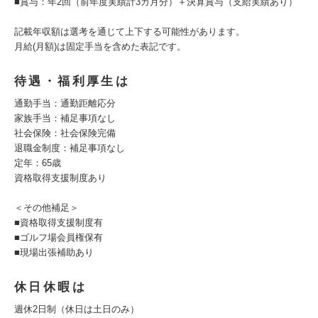
■賞与：年2回（前年度実績計3カ月分）＋決算賞与（支給実績あり）
記載年収額は選考を通じて上下する可能性があります。
月給(月額)は固定手当を含めた表記です。
待遇・福利厚生は
通勤手当：通勤距離応分
家族手当：補足事項なし
社会保険：社会保険完備
退職金制度：補足事項なし
定年：65歳
資格取得支援制度あり
＜その他補足＞
■資格取得支援制度有
■ゴルフ場会員権保有
■現場出張補助あり
休日休暇は
週休2日制（休日は土日のみ）