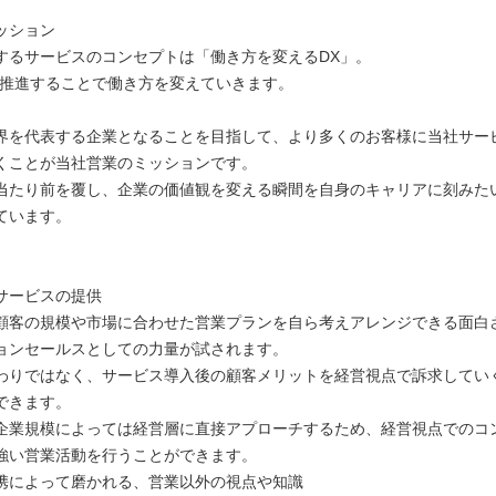
ッション
するサービスのコンセプトは「働き方を変えるDX」。
を推進することで働き方を変えていきます。
界を代表する企業となることを目指して、より多くのお客様に当社サー
くことが当社営業のミッションです。
当たり前を覆し、企業の価値観を変える瞬間を自身のキャリアに刻みた
ています。
サービスの提供
顧客の規模や市場に合わせた営業プランを自ら考えアレンジできる面白
ョンセールスとしての力量が試されます。
わりではなく、サービス導入後の顧客メリットを経営視点で訴求してい
できます。
企業規模によっては経営層に直接アプローチするため、経営視点でのコ
強い営業活動を行うことができます。
携によって磨かれる、営業以外の視点や知識