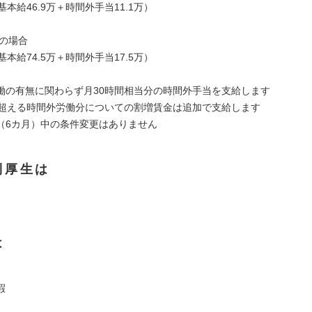
基本給46.9万＋時間外手当11.1万）
万の場合
基本給74.5万＋時間外手当17.5万）
働の有無に関わらず月30時間相当分の時間外手当を支給します
を超える時間外労働分についての割増賃金は追加で支給します
（6カ月）中の条件変更はありません
利厚生は
は
暇