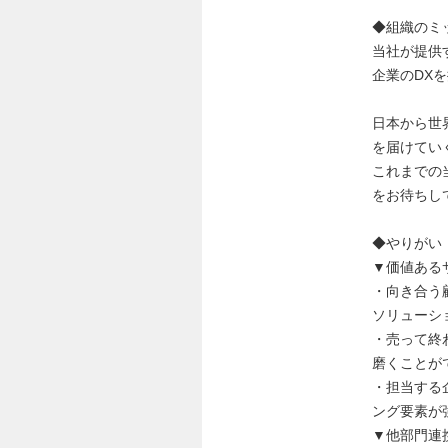
◆組織のミ
当社が提供
企業のDX
日本から世
を届けてい
これまでの
をお待ちし
◆やりがい
▼価値ある
・向き合う
ソリューシ
・売って終
磨くことが
・担当する
ング要素が
▼他部門連