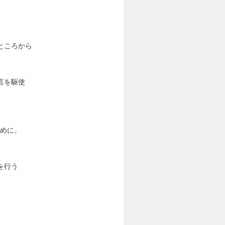
ところから
言を駆使
ために。
を行う