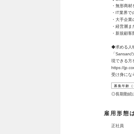
・無形商材
・IT業界で
・大手企業
・経営層ま
・新規顧客
◆求める人
「Sans
現できる方
https://jp.
受け身にな
募集年齢（
◎長期勤続
雇用形態
正社員