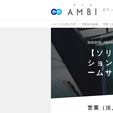
若手
ハイクラス求人TOP
営業系の転職
営業（
掲載期間
26/07
【ソ
ショ
ーム
営業（法