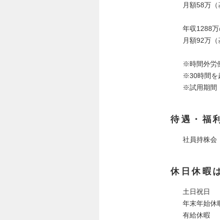
月額58万（
年収1288
月額92万（
※時間外労
※30時間
※試用期間
待遇・福
社員持株会
休日休暇
土日祝日
年末年始休
有給休暇