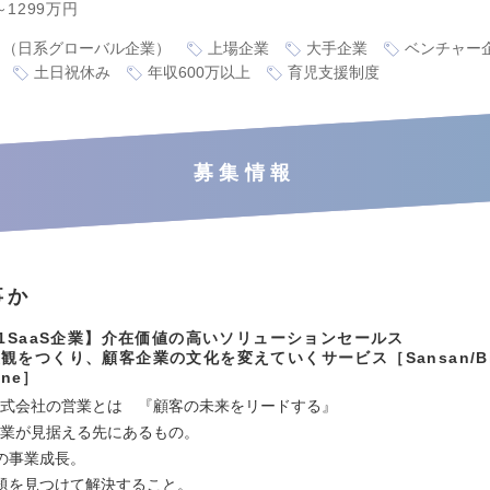
～1299万円
り（日系グローバル企業）
上場企業
大手企業
ベンチャー
土日祝休み
年収600万以上
育児支援制度
募集情報
事か
.1SaaS企業】介在価値の高いソリューションセールス
観をつくり、顧客企業の文化を変えていくサービス［Sansan/Bill
One］
an株式会社の営業とは 『顧客の未来をリードする』
の営業が見据える先にあるもの。
の事業成長。
題を見つけて解決すること。