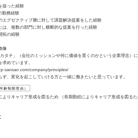
を扱った経験
の勤務経験
のエグゼクティブ層に対して課題解決提案をした経験
たは、複数の部門に対し横断的な提案を行った経験
開拓の経験
物像
anのカタチ」（会社のミッションや何に価値を置くのかという企業理念）
を求めています。
corp-sansan.com/company/principles/
らず、変化を起こしていける方と一緒に働きたいと思っています。
年齢制限理由）
によりキャリア形成を図るため （長期勤続によりキャリア形成を図るた
は