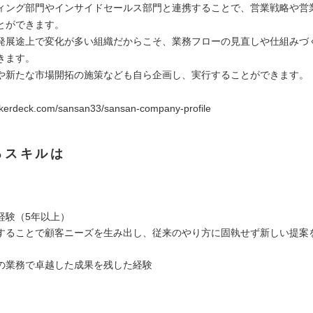
ィング部門やインサイドセールス部門と連携することで、営業戦略や営
とができます。
発展途上で変化が多い組織だからこそ、業務フローの見直しや仕組みづ
きます。
や新たな市場開拓の施策なども自ら企画し、実行することができます。
akerdeck.com/sansan33/sansan-company-profile
るスキルは
経験（5年以上）
することで顧客ニーズを生み出し、従来のやり方に固執せず新しい提案
の業務で卓越した成果を残した経験