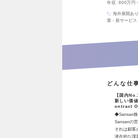
年収
800万円
海外展開あ
業・新サービス
どんな仕
【国内No
新しい価値
ontract 
◆Sans
Sansan
それは顧客
潜在的な課