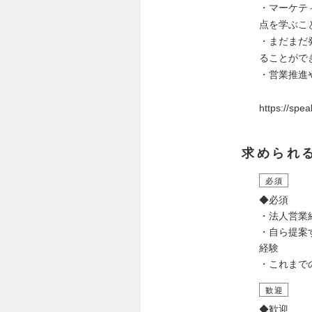
・マーケテ
点を学ぶこ
・まだまだ
ることがで
・営業推進
https://spe
求められ
必須
◆必須
・法人営業
・自ら提案
経験
・これまで
歓迎
◆歓迎