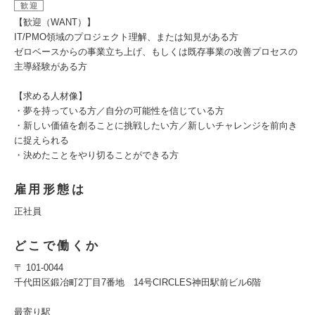
歓迎
【歓迎（WANT）】
IT/PMO領域のプロジェクト理解、または知見がある方
ゼロベースからの事業立ち上げ、もしくは既存事業の改善プロセスの
主導経験がある方
【求める人材像】
・夢を持っている方／自分の可能性を信じている方
・新しい価値を創ることに挑戦したい方／新しいチャレンジを前向き
に捉えられる
・決めたことをやり切ることができる方
雇用形態は
正社員
どこで働くか
〒 101-0044
千代田区鍛冶町2丁目7番地 14号CIRCLES神田駅前ビル6階
最寄り駅