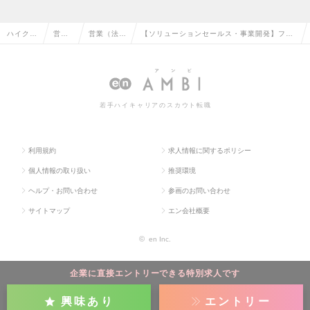
ハイクラ
営業
営業（法人
【ソリューションセールス・事業開発】フレ
ス求人T
系の
向け）の転
ックス／インセン有／異業界出身者活躍中！
OP
転職
職
の求人情報
若手ハイキャリアのスカウト転職
利用規約
求人情報に関するポリシー
個人情報の取り扱い
推奨環境
ヘルプ・お問い合わせ
参画のお問い合わせ
サイトマップ
エン会社概要
©
en Inc.
企業に直接エントリーできる特別求人です
興味あり
エントリー