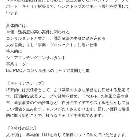
ポート・キャリア構築まで、ワンストップのサポート機能を提供して
います。
具体的には...
単価・難易度の高い案件に関われる
コンサルタントと並走し、課題解決の中身に踏み込める
人材営業よりも「事業・プロジェクト」に近い仕事
将来的に
シニアマッチングコンサルタント
事業リーダー
Biz PMO／コンサル側へのキャリア展開も可能
【キャリアステップ】
将来的には責任者として、より裁量の大きな業務をお任せする想定で
す。圧倒的な成長フェーズで経験を積め、「Yoake」の施策立案や運
営、新規事業の企画推進など、自分のアイデアやスキルを活かして新
しい価値を⽣み出すチャンスがたくさんあります。新しい挑戦に積極
的に取り組むことで、様々なキャリアを実現できます。
【入社後の流れ】
入社後は、基本的にOJTを通じて業務について学んでいただきます。