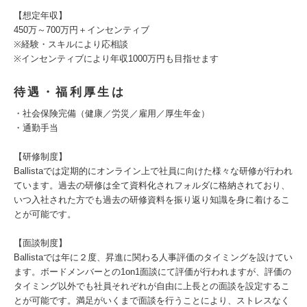
【想定年収】
450万～700万円＋インセンティブ
※経験・スキルにより応相談
※インセンティブにより年収1000万円も目指せます
待遇・福利厚生は
・社会保険完備（健康／労災／雇用／厚生年金）
・通勤手当
【研修制度】
Ballistaでは定期的にオンライン上で社員に向けた様々な研修が行われ
ています。過去の研修は全て資料化されフォルダに格納されており、
いつ入社された方でも過去の研修資料を振り返り知識を身に着けるこ
とが可能です。
【面談制度】
Ballistaでは年に２度、昇進に関わる人事評価のタイミングを設けてい
ます。ボードメンバーとの1on1面談にて評価が行われますが、評価の
タイミング以外でも社員それぞれが自由に上長との面談を設定するこ
とが可能です。満足がいくまで面談を行うことにより、ストレスなく