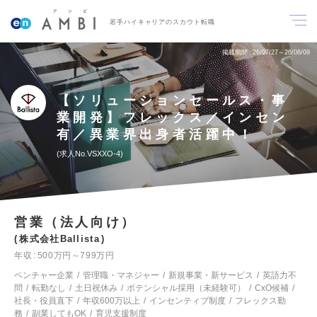
若手ハイキャリアのスカウト転職
掲載期間
26/07/27～26/08/09
【ソリューションセールス・事
業開発】フレックス／インセン
有／異業界出身者活躍中！
求人No.VSXXO-4
営業（法人向け）
株式会社Ballista
年収
500万円～799万円
ベンチャー企業
管理職・マネジャー
新規事業・新サービス
英語力不
問
転勤なし
土日祝休み
ポテンシャル採用（未経験可）
CxO候補
社長・役員直下
年収600万以上
インセンティブ制度
フレックス勤
務
副業してもOK
育児支援制度