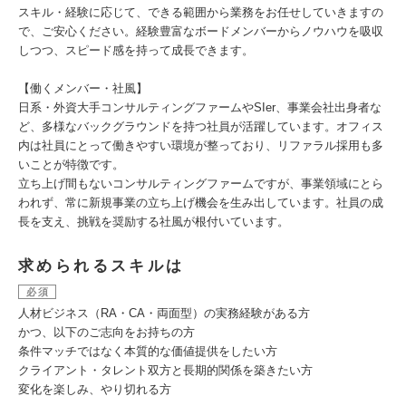
スキル・経験に応じて、できる範囲から業務をお任せしていきますの
で、ご安心ください。経験豊富なボードメンバーからノウハウを吸収
しつつ、スピード感を持って成長できます。
【働くメンバー・社風】
⽇系・外資大手コンサルティングファームやSIer、事業会社出身者な
ど、多様なバックグラウンドを持つ社員が活躍しています。オフィス
内は社員にとって働きやすい環境が整っており、リファラル採用も多
いことが特徴です。
立ち上げ間もないコンサルティングファームですが、事業領域にとら
われず、常に新規事業の立ち上げ機会を⽣み出しています。社員の成
長を支え、挑戦を奨励する社風が根付いています。
求められるスキルは
必須
人材ビジネス（RA・CA・両面型）の実務経験がある方
かつ、以下のご志向をお持ちの方
条件マッチではなく本質的な価値提供をしたい方
クライアント・タレント双方と長期的関係を築きたい方
変化を楽しみ、やり切れる方