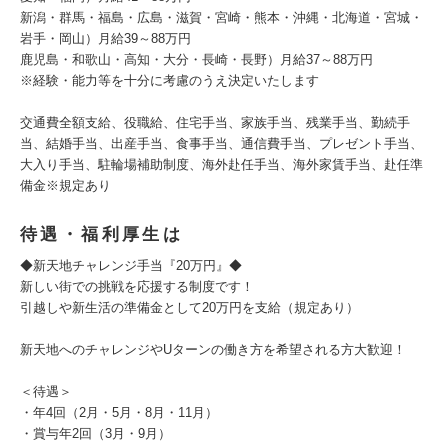
新潟・群馬・福島・広島・滋賀・宮崎・熊本・沖縄・北海道・宮城・
岩手・岡山）月給39～88万円
鹿児島・和歌山・高知・大分・長崎・長野）月給37～88万円
※経験・能力等を十分に考慮のうえ決定いたします
交通費全額支給、役職給、住宅手当、家族手当、残業手当、勤続手
当、結婚手当、出産手当、食事手当、通信費手当、プレゼント手当、
大入り手当、駐輪場補助制度、海外赴任手当、海外家賃手当、赴任準
備金※規定あり
待遇・福利厚生は
◆新天地チャレンジ手当『20万円』◆
新しい街での挑戦を応援する制度です！
引越しや新生活の準備金として20万円を支給（規定あり）
新天地へのチャレンジやUターンの働き方を希望される方大歓迎！
＜待遇＞
・年4回（2月・5月・8月・11月）
・賞与年2回（3月・9月）