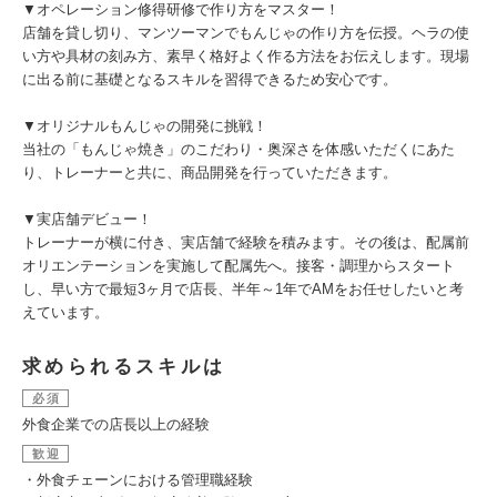
▼オペレーション修得研修で作り方をマスター！
店舗を貸し切り、マンツーマンでもんじゃの作り方を伝授。ヘラの使
い方や具材の刻み方、素早く格好よく作る方法をお伝えします。現場
に出る前に基礎となるスキルを習得できるため安心です。
▼オリジナルもんじゃの開発に挑戦！
当社の「もんじゃ焼き」のこだわり・奥深さを体感いただくにあた
り、トレーナーと共に、商品開発を行っていただきます。
▼実店舗デビュー！
トレーナーが横に付き、実店舗で経験を積みます。その後は、配属前
オリエンテーションを実施して配属先へ。接客・調理からスタート
し、早い方で最短3ヶ月で店長、半年～1年でAMをお任せしたいと考
えています。
求められるスキルは
必須
外食企業での店長以上の経験
歓迎
・外食チェーンにおける管理職経験