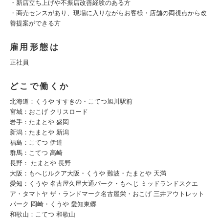
・新店立ち上げや不振店改善経験のある方
・商売センスがあり、現場に入りながらお客様・店舗の両視点から改
善提案ができる方
雇用形態は
正社員
どこで働くか
北海道：くうや すすきの・こてつ旭川駅前
宮城：おこげ クリスロード
岩手：たまとや 盛岡
新潟：たまとや 新潟
福島：こてつ 伊達
群馬：こてつ 高崎
長野： たまとや 長野
大阪：もへじルクア大阪・くうや 難波・たまとや 天満
愛知：くうや 名古屋久屋大通パーク・もへじ ミッドランドスクエ
ア・タマトヤ ザ・ランドマーク名古屋栄・おこげ 三井アウトレット
パーク 岡崎・くうや 愛知東郷
和歌山：こてつ 和歌山