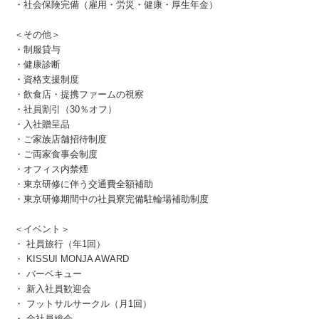
・社会保険完備（雇用・労災・健康・厚生年金）
＜その他＞
・制服貸与
・健康診断
・資格支援制度
・飲食店・提携ファームの視察
・社員割引（30％オフ）
・入社贈呈品
・ご家族店舗招待制度
・ご両家食事会制度
・オフィス内禁煙
・東京研修に伴う交通費全額補助
・東京研修期間中の社員寮完備駐輪場補助制度
＜イベント＞
・ 社員旅行（年1回）
・ KISSUI MONJA AWARD
・ バーベキュー
・ 新入社員歓迎会
・ フットサルサークル（月1回）
・ 全社員総会