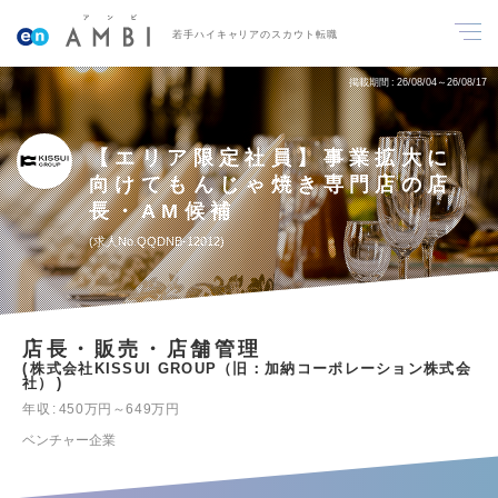
若手ハイキャリアのスカウト転職
掲載期間
26/08/04～26/08/17
【エリア限定社員】事業拡大に
向けてもんじゃ焼き専門店の店
長・AM候補
求人No.QQDNB-12012
店長・販売・店舗管理
株式会社KISSUI GROUP（旧：加納コーポレーション株式会
社）
年収
450万円～649万円
ベンチャー企業