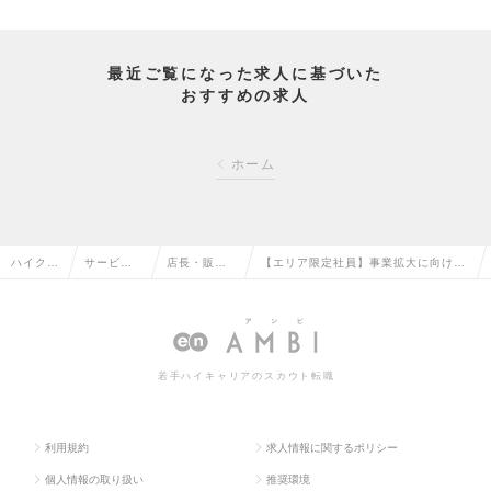
最近ご覧になった求人に基づいた
おすすめの求人
ホーム
ハイクラ
サービ
店長・販
【エリア限定社員】事業拡大に向けて
ス求人T
ス・流通
売・店舗管
もんじゃ焼き専門店の店長・AM候補
OP
系の転職
理の転職
の求人情報
若手ハイキャリアのスカウト転職
利用規約
求人情報に関するポリシー
個人情報の取り扱い
推奨環境