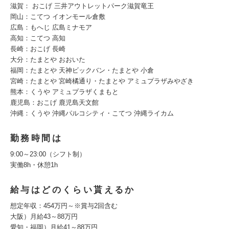
滋賀： おこげ 三井アウトレットパーク滋賀竜王
岡山：こてつ イオンモール倉敷
広島：もへじ 広島ミナモア
高知：こてつ 高知
長崎：おこげ 長崎
大分：たまとや おおいた
福岡：たまとや 天神ビックバン・たまとや 小倉
宮崎：たまとや 宮崎橘通り・たまとや アミュプラザみやざき
熊本：くうや アミュプラザくまもと
鹿児島：おこげ 鹿児島天文館
沖縄：くうや 沖縄パルコシティ・こてつ 沖縄ライカム
勤務時間は
9:00～23:00（シフト制）
実働8h・休憩1h
給与はどのくらい貰えるか
想定年収：454万円～※賞与2回含む
大阪）月給43～88万円
愛知・福岡）月給41～88万円