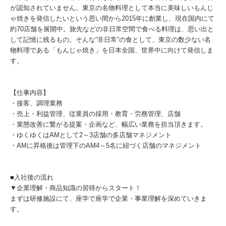
が認知されていません。東京の名物料理として本当に美味しいもんじ
ゃ焼きを発信したいという思い間から2015年に創業し、現在国内にて
約70店舗を展開中。旅先などの非日常空間で食べる料理は、思い出と
して記憶に残るもの。そんな“非日常”の食として、東京の数少ない名
物料理である「もんじゃ焼き」を日本全国、世界中に向けて発信しま
す。
【仕事内容】
・接客、調理業務
・売上・利益管理、従業員の採用・教育・労務管理、店舗
・業態改善に繋がる提案・企画など、幅広い業務を担当頂きます。
・ゆくゆくはAMとして2～3店舗の多店舗マネジメント
・AMに昇格後は管理下のAM4～5名に紐づく店舗のマネジメント
■入社後の流れ
▼企業理解・商品知識の習得からスタート！
まずは研修施設にて、座学で座学で企業・事業理解を深めていきま
す。