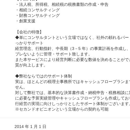
・法人税、所得税、相続税の税務書類の作成・申告
・相続コンサルティング
・財務コンサルティング
・創業支援
【会社の特徴】
◆単にコンサルタントという立場ではなく、社外の頼れるパー
っかりサポート
経営理念、行動指針、中長期（3－5 年）の事業計画を作成し
ブレないように管理・サポート致します。
また本サービスにより経営判断に必要な数値を決めることがで
質が向上します。
◆弊社ならではのサポート体制
実は、ほとんどの税理士事務所ではキャッシュフロープランま
せん。
対して弊社では、基本的な決算書作成・納税申告・税務相談に
に必要な予算実績管理やキャッシュフロープランも作成してお
行経営の実現に向けしっかりとしたサポート体制がございます
※セカンドオピニオンという立場からの契約も可能
2014 年 1 月 1 日