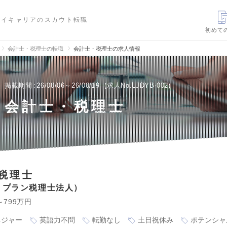
ハイキャリアのスカウト転職
初めて
会計士・税理士の転職
会計士・税理士の求人情報
掲載期間
26/08/06～26/08/19
求人No.LJDYB-002
会計士・税理士
税理士
・プラン税理士法人
～799万円
ネジャー
英語力不問
転勤なし
土日祝休み
ポテンシャ