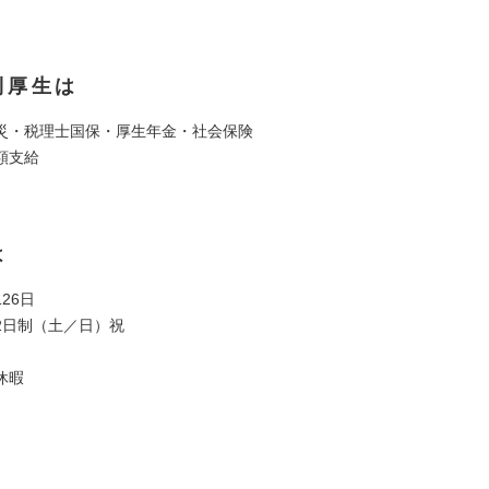
利厚生は
災・税理士国保・厚生年金・社会保険
額支給
は
26日
2日制（土／日）祝
休暇