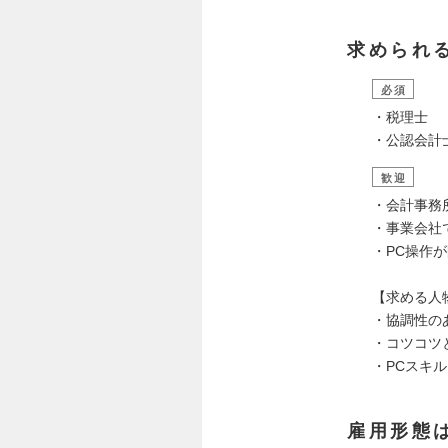
求められ
必須
・税理士
・公認会計
歓迎
・会計事務
・事業会社
・PC操作
【求める人
・協調性の
・コツコツ
・PCスキ
雇用形態