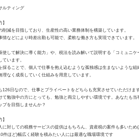
サルティング
力】
の削減を目指しており、生産性の高い業務体制を構築しています。
事情などにより時差出勤も可能で、柔軟な働き方も実現できています。
駆使して解決に導く能力」や、税法を読み解いて説明する「コミュニケ
しています。
を採ることで、個人で仕事を抱え込むような孤独感は生まないような組
無理なく成長していく仕組みを用意しています。
も126日なので、仕事とプライベートをどちらも充実させていただけま
けて勉強中の方にとっても、勉強と両立しやすい環境です。あなたも当
ップを目指しませんか？
力】
人に対しての税務サービスの提供はもちろん、資産税の案件も多いため
10件ほど)幅広く経験を積みたい人には最適な職場環境です