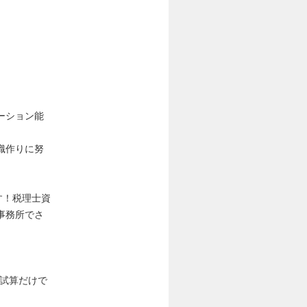
ーション能
織作りに努
す！税理士資
事務所でさ
(試算だけで