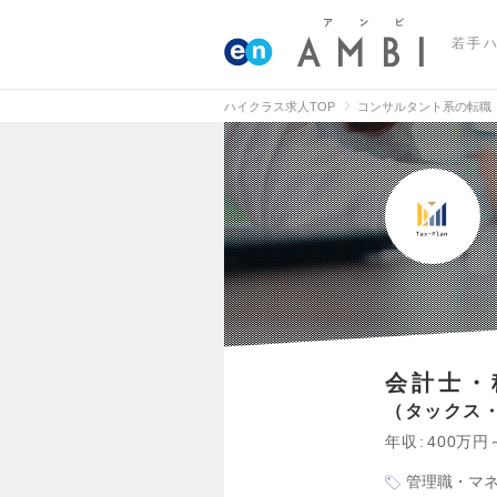
若手
ハイクラス求人TOP
コンサルタント系の転職
会計士・
タックス
年収
400万円
管理職・マ