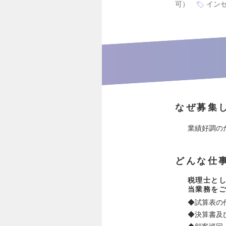
可）
イン
なぜ募集
業績好調の
どんな仕
税理士と
当業務を
◆試算表の
◆決算書及