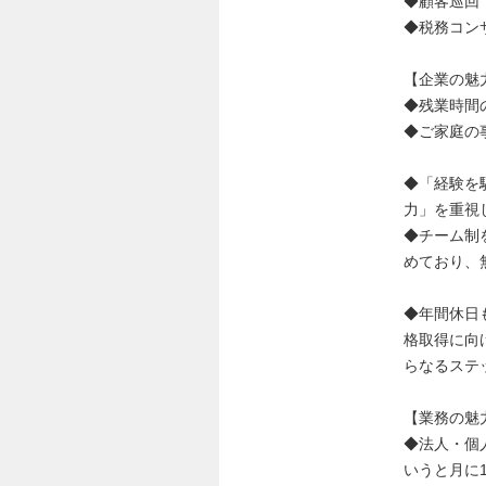
◆顧客巡回
◆税務コン
【企業の魅
◆残業時間
◆ご家庭の
◆「経験を
力」を重視
◆チーム制
めており、
◆年間休日
格取得に向
らなるステ
【業務の魅
◆法人・個
いうと月に