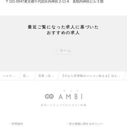
〒101-0047東京都千代田区内神田 2-11-6 喜助内神田ビル 3 階
最近ご覧になった求人に基づいた
おすすめの求人
ホーム
ハイクラ
営業
営業（法人
【今なら管理職ポジション狙える】法人社
ス求人TO
系の
向け）の転
宅専門の＜法人営業・賃貸仲介＞の求人情
P
転職
職
報
若手ハイキャリアのスカウト転職
利用規約
求人情報に関するポリシー