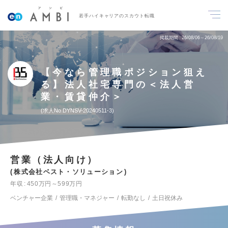
若手ハイキャリアのスカウト転職
掲載期間
26/08/06～26/08/19
【今なら管理職ポジション狙え
る】法人社宅専門の＜法人営
業・賃貸仲介＞
求人No.DYNSV-20240511-3
営業（法人向け）
株式会社ベスト・ソリューション
年収
450万円～599万円
ベンチャー企業
管理職・マネジャー
転勤なし
土日祝休み