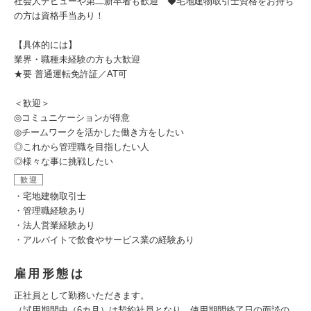
社会人デビューや第二新卒者も歓迎 ◆宅地建物取引士資格をお持ち
の方は資格手当あり！
【具体的には】
業界・職種未経験の方も大歓迎
★要 普通運転免許証／AT可
＜歓迎＞
◎コミュニケーションが得意
◎チームワークを活かした働き方をしたい
◎これから管理職を目指したい人
◎様々な事に挑戦したい
歓迎
・宅地建物取引士
・管理職経験あり
・法人営業経験あり
・アルバイトで飲食やサービス業の経験あり
雇用形態は
正社員として勤務いただきます。
（試用期間中（6カ月）は契約社員となり、使用期間終了日の面談の