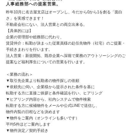
人事総務部への提案営業。
昨年10月に名古屋支店はオープンし、今だから0から1を創る「面白
さ」を実感できます！
不動産会社にない、法人営業との両立出来る。
【具体的には】
企業の管理部や総務部に代わり、
賃貸仲介：転勤が決まった従業員様の赴任先物件（社宅）のご提案・
手続きまわりを行います。
法人営業：新規開拓、既存企業へ深堀で業務のアウトソーシングのご
提案など福利厚生についての営業を行います。
＜業務の流れ＞
▼取引先企業より転勤者の物件探しの依頼
▼依頼先に伺い、企業様から提示された条件を基に
転勤する方に直接ご挨拶と条件確認を行い、ヒアリング
▼ヒアリング内容から、社内システムで物件検索
転勤する方に候補物件をメールや公式LINEで送信し、
物件内覧の日程などを決めます
▼物件をご案内（オンラインも多いです）
平均5件ほどご案内します
▼物件決定／契約手続き