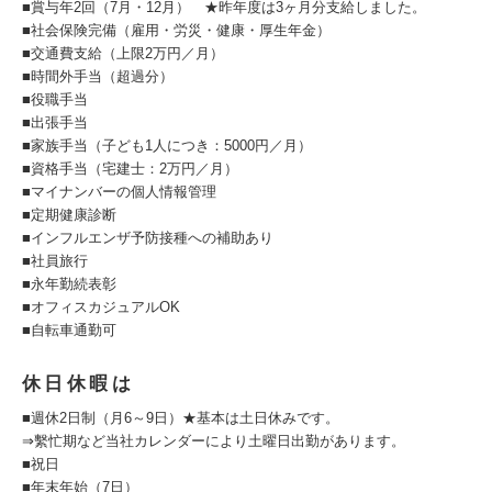
■賞与年2回（7月・12月） ★昨年度は3ヶ月分支給しました。
■社会保険完備（雇用・労災・健康・厚生年金）
■交通費支給（上限2万円／月）
■時間外手当（超過分）
■役職手当
■出張手当
■家族手当（子ども1人につき：5000円／月）
■資格手当（宅建士：2万円／月）
■マイナンバーの個人情報管理
■定期健康診断
■インフルエンザ予防接種への補助あり
■社員旅行
■永年勤続表彰
■オフィスカジュアルOK
■自転車通勤可
休日休暇は
■週休2日制（月6～9日）★基本は土日休みです。
⇒繫忙期など当社カレンダーにより土曜日出勤があります。
■祝日
■年末年始（7日）