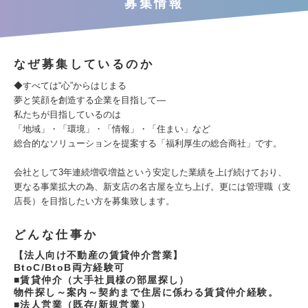
募集情報
なぜ募集しているのか
◆すべては“心”からはじまる
夢と笑顔を創造する企業を目指して―
私たちが目指しているのは
「地域」・「環境」・「情報」・「住まい」など
総合的なソリューションを提案する「福利厚生の総合商社」です。
会社として3年連続増収増益という安定した業績を上げ続けており、
更なる事業拡大の為、新支店の名古屋を立ち上げ。更には管理職（支
店長）を目指したい方を募集致します。
どんな仕事か
【法人向け不動産の賃貸仲介営業】
BtoC/BtoB両方経験可
■賃貸仲介（大手社員様の部屋探し）
物件探し～案内～契約まで住居に係わる賃貸仲介経験。
■法人営業（既存/新規営業）