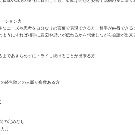
で状況や環境の変化に直面しても、柔軟な発想と姿勢で臨機応変に乗り
ケーション力
昧なニーズや思考を自分なりの言葉で表現できる方、相手が納得できる
のようにすれば相手に意図や思いが伝わるかを想像しながら会話が出来
力
るまであきらめずにトライし続けることが出来る方
業の経営陣との人脈が多数ある方
は
期間の定めなし
6カ月