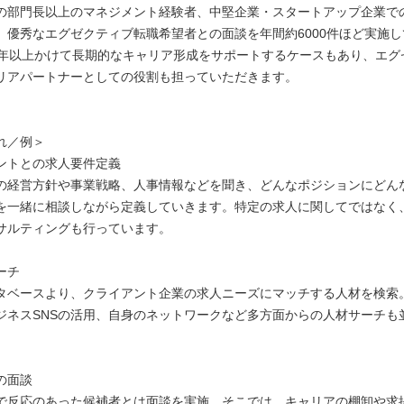
の部門長以上のマネジメント経験者、中堅企業・スタートアップ企業で
、優秀なエグゼクティブ転職希望者との面談を年間約6000件ほど実施
5年以上かけて長期的なキャリア形成をサポートするケースもあり、エグ
リアパートナーとしての役割も担っていただきます。
】
れ／例＞
ントとの求人要件定義
の経営方針や事業戦略、人事情報などを聞き、どんなポジションにどん
を一緒に相談しながら定義していきます。特定の求人に関してではなく
サルティングも行っています。
ーチ
タベースより、クライアント企業の求人ニーズにマッチする人材を検索
ジネスSNSの活用、自身のネットワークなど多方面からの人材サーチも
の面談
で反応のあった候補者とは面談を実施。そこでは、キャリアの棚卸や求