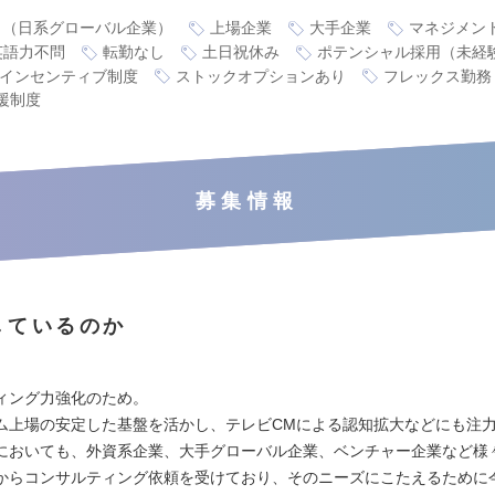
り（日系グローバル企業）
上場企業
大手企業
マネジメン
英語力不問
転勤なし
土日祝休み
ポテンシャル採用（未経
インセンティブ制度
ストックオプションあり
フレックス勤務
援制度
募集情報
しているのか
】
ィング力強化のため。
ム上場の安定した基盤を活かし、テレビCMによる認知拡大などにも注
においても、外資系企業、大手グローバル企業、ベンチャー企業など様
からコンサルティング依頼を受けており、そのニーズにこたえるために