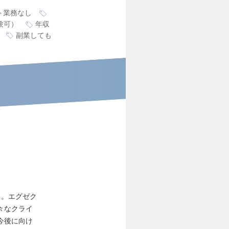
ト業務なし
験可）
年収
副業しても
力。エグゼク
々なクライ
今後に向け