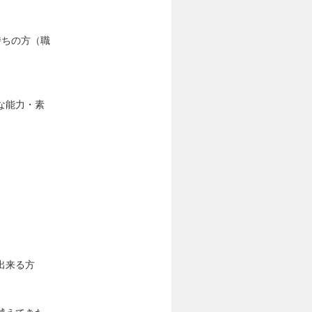
持ちの方（職
な能力・素
出来る方