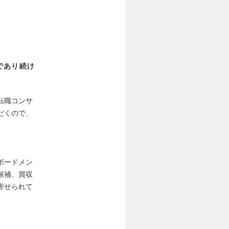
であり続け
転職コンサ
だくので、
ボードメン
候補、買収
寄せられて