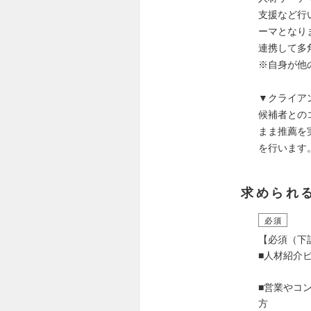
支援など行
ーマとなり
連携して多
※自身が他
▼クライア
候補者との
まま推薦を
を行います
求められ
必須
【必須（下
■人材紹介
■営業やコ
方