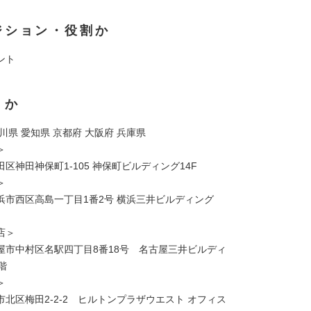
ジション・役割か
ント
くか
川県 愛知県 京都府 大阪府 兵庫県
＞
区神田神保町1-105 神保町ビルディング14F
＞
浜市西区高島一丁目1番2号 横浜三井ビルディング
店＞
屋市中村区名駅四丁目8番18号 名古屋三井ビルディ
階
＞
北区梅田2-2-2 ヒルトンプラザウエスト オフィス