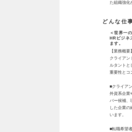
た組織強化
どんな仕
＜世界一
HRビジネ
ます。
【業務概要
クライアン
ルタントと
重要性とコ
■クライア
外資系企業
バー候補、
した企業の
います。
■転職希望