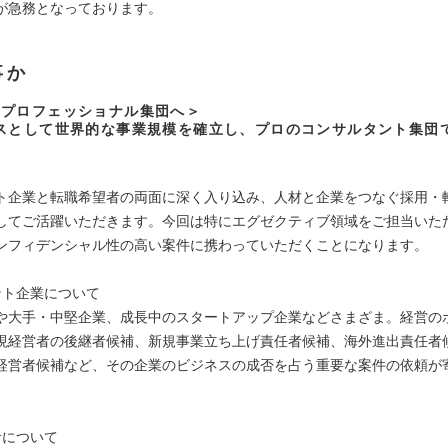
が急務となっております。
事か
のプロフェッショナル集団へ＞
スとして世界的な事業規模を確立し、プロのコンサルタント集団
】
ト企業と転職希望者の両面に深く入り込み、人材と企業をつなぐ採用・
してご活躍いただきます。今回は特にエグゼクティブ領域をご担当いた
ンフィデンシャル性の高い案件に携わっていただくことになります。
ント企業について
や大手・中堅企業、成長中のスタートアップ企業などさまざま。経営の
現経営者の後継者候補、新規事業立ち上げ責任者候補、海外進出責任者
経営者候補など、その企業のビジネスの成否を占う重要な案件の依頼が
者について