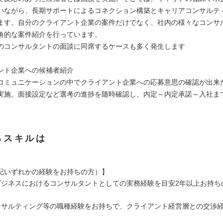
いながら、長期サポートによるコネクション構築とキャリアコンサルテ
ます。自分のクライアント企業の案件だけでなく、社内の様々なコンサ
角的な案件紹介を行っています。
のコンサルタントの面談に同席するケースも多く発生します
ント企業への候補者紹介
コミュニケーションの中でクライアント企業への応募意思の確認が出来
実施。面接設定など選考の進捗を随時確認し、内定～内定承諾～入社ま
。
るスキルは
記いずれかの経験をお持ちの方）】
ビジネスにおけるコンサルタントとしての実務経験を目安2年以上お持ち
ンサルティング等の職種経験をお持ちで、クライアント経営層との交渉