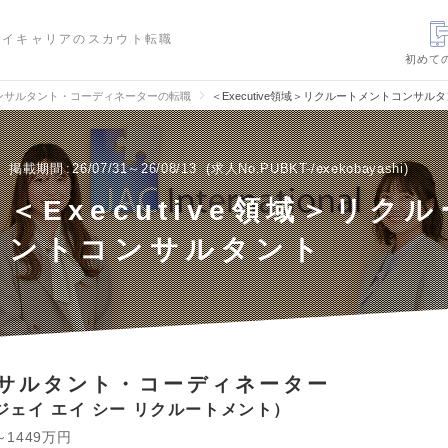
ハイキャリアのスカウト転職
初めて
ンサルタント・コーディネーターの転職
＜Executive領域＞リクルートメントコンサル
掲載期間
26/07/31～26/08/13
求人No.PUBKT-/exekobayashi
＜Executive領域＞リク
ントコンサルタント
サルタント・コーディネーター
ジェイ エイ シー リクルートメント
～1449万円