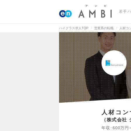
若手
ハイクラス求人TOP
営業系の転職
人材コ
人材コン
株式会社 
年収
600万円