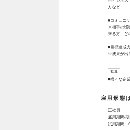
※ビジネス
方など
■コミュニ
※相手の曖
来る方、ど
■目標達成
※成果が出
歓迎
■様々な企
雇用形態
正社員
雇用期間/
試用期間 