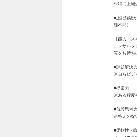
※特に上場
■上記経験
種不問）
【能力・ス
コンサルタ
質をお持ち
■課題解決
※自らビジ
■提案力
※ある程度
■仮設思考
※答えのな
■柔軟性・