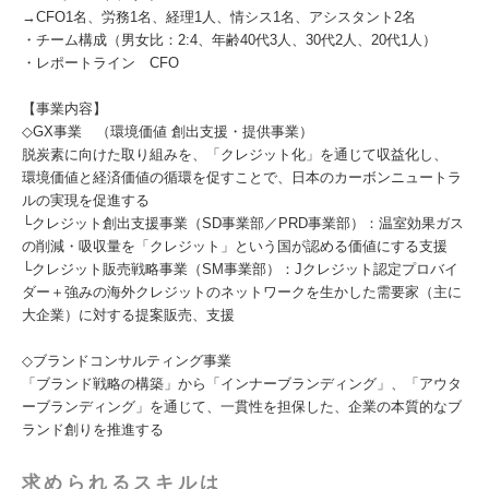
→CFO1名、労務1名、経理1人、情シス1名、アシスタント2名
・チーム構成（男女比：2:4、年齢40代3人、30代2人、20代1人）
・レポートライン CFO
【事業内容】
◇GX事業 （環境価値 創出支援・提供事業）
脱炭素に向けた取り組みを、「クレジット化」を通じて収益化し、
環境価値と経済価値の循環を促すことで、日本のカーボンニュートラ
ルの実現を促進する
└クレジット創出支援事業（SD事業部／PRD事業部）：温室効果ガス
の削減・吸収量を「クレジット」という国が認める価値にする支援
└クレジット販売戦略事業（SM事業部）：Jクレジット認定プロバイ
ダー＋強みの海外クレジットのネットワークを生かした需要家（主に
大企業）に対する提案販売、支援
◇ブランドコンサルティング事業
「ブランド戦略の構築」から「インナーブランディング」、「アウタ
ーブランディング」を通じて、一貫性を担保した、企業の本質的なブ
ランド創りを推進する
求められるスキルは