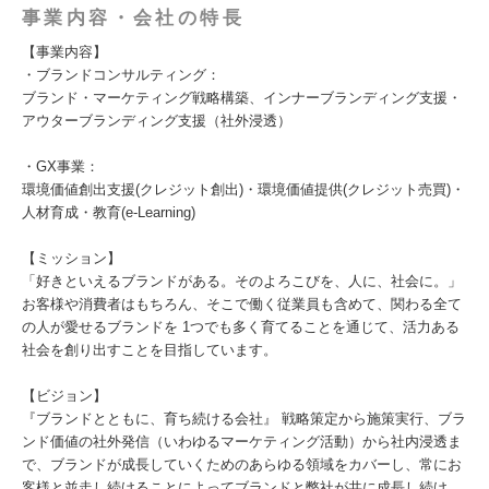
事業内容・会社の特長
【事業内容】
・ブランドコンサルティング：
ブランド・マーケティング戦略構築、インナーブランディング支援・
アウターブランディング支援（社外浸透）
・GX事業：
環境価値創出支援(クレジット創出)・環境価値提供(クレジット売買)・
人材育成・教育(e-Learning)
【ミッション】
「好きといえるブランドがある。そのよろこびを、人に、社会に。」
お客様や消費者はもちろん、そこで働く従業員も含めて、関わる全て
の人が愛せるブランドを 1つでも多く育てることを通じて、活力ある
社会を創り出すことを目指しています。
【ビジョン】
『ブランドとともに、育ち続ける会社』 戦略策定から施策実行、ブラ
ンド価値の社外発信（いわゆるマーケティング活動）から社内浸透ま
で、ブランドが成長していくためのあらゆる領域をカバーし、常にお
客様と並走し続けることによってブランドと弊社が共に成長し続け