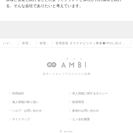
る、そんな会社でありたいと考えています。
ハイク
管理部
管理部
管理部長 サステナビリティ事業◆IPOに向け事
ラス求
門系の
長の転
業拡大/リモートワークOK（全従業員利用）/転
人TOP
転職
職
勤なし◆の求人情報
若手ハイキャリアのスカウト転職
利用規約
求人情報に関するポリシー
個人情報の取り扱い
推奨環境
ヘルプ・お問い合わせ
参画のお問い合わせ
サイトマップ
エン会社概要
©
en Inc.