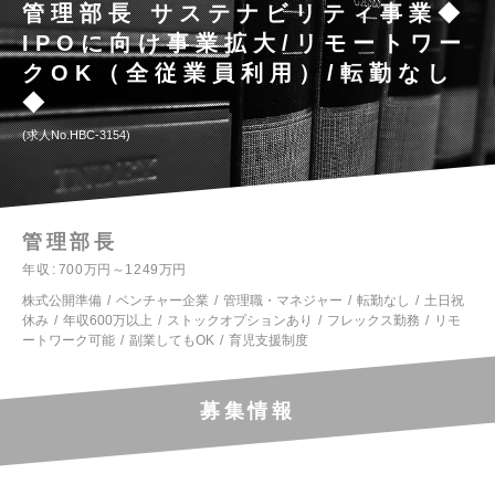
管理部長 サステナビリティ事業◆
IPOに向け事業拡大/リモートワー
クOK（全従業員利用）/転勤なし
◆
求人No.HBC-3154
管理部長
年収
700万円～1249万円
株式公開準備
ベンチャー企業
管理職・マネジャー
転勤なし
土日祝
休み
年収600万以上
ストックオプションあり
フレックス勤務
リモ
ートワーク可能
副業してもOK
育児支援制度
募集情報