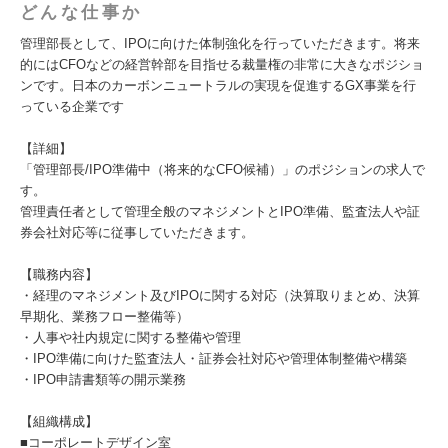
どんな仕事か
管理部長として、IPOに向けた体制強化を行っていただきます。将来
的にはCFOなどの経営幹部を目指せる裁量権の非常に大きなポジショ
ンです。日本のカーボンニュートラルの実現を促進するGX事業を行
っている企業です
【詳細】
「管理部長/IPO準備中（将来的なCFO候補）」のポジションの求人で
す。
管理責任者として管理全般のマネジメントとIPO準備、監査法人や証
券会社対応等に従事していただきます。
【職務内容】
・経理のマネジメント及びIPOに関する対応（決算取りまとめ、決算
早期化、業務フロー整備等）
・人事や社内規定に関する整備や管理
・IPO準備に向けた監査法人・証券会社対応や管理体制整備や構築
・IPO申請書類等の開示業務
【組織構成】
■コーポレートデザイン室