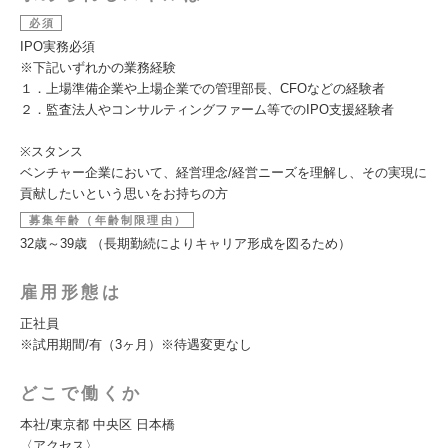
必須
IPO実務必須
※下記いずれかの業務経験
１．上場準備企業や上場企業での管理部長、CFOなどの経験者
２．監査法人やコンサルティングファーム等でのIPO支援経験者
※スタンス
ベンチャー企業において、経営理念/経営ニーズを理解し、その実現に
貢献したいという思いをお持ちの方
募集年齢（年齢制限理由）
32歳～39歳 （長期勤続によりキャリア形成を図るため）
雇用形態は
正社員
※試用期間/有（3ヶ月）※待遇変更なし
どこで働くか
本社/東京都 中央区 日本橋
〈アクセス〉