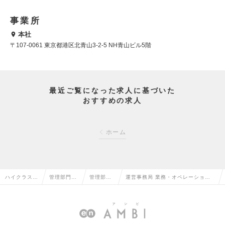
事業所
本社
〒107-0061 東京都港区北青山3-2-5 NH青山ビル5階
最近ご覧になった求人に基づいた
おすすめの求人
ホーム
ハイクラス求
管理部門系
管理部長
運営事務局 業務・オペレーション
人TOP
の転職
の転職
改善担当の求人情報