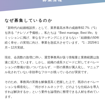
なぜ募集しているのか
「新時代の結婚相談所」として、業界最高水準の成婚率82.7%（*1）
を誇る『ナレソメ予備校』。私たちは『Best marriage, Best life』を
ミッションに掲げ、単なるマッチングにとどまらない「結婚後の50年
続く幸せ」の実現に向け、事業を急拡大させています。 *1：2025年1
月～12月実績。
現在、会員数の急増に伴い、運営事務局が扱う情報量と業務範囲は急
速に拡大しています。しかし、組織の成長スピードに対してオペレー
ションの整備が追いついておらず、一部の業務が属人化し、マニュア
ル化されていない非効率なフローが残っているのが実状です。
そのため、事務局の実務を解像度高く把握した上で、既存のオペレー
ションを構造化し、「何がボトルネックで、どのような仕組みを導入
すれば解決するか」という要件を論理的に整理できる人材を求めてい
ます。