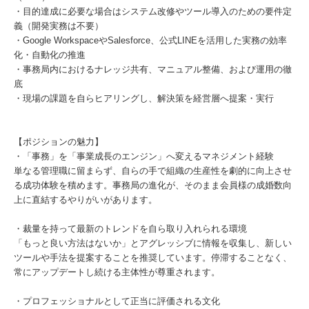
・目的達成に必要な場合はシステム改修やツール導入のための要件定
義（開発実務は不要）
・Google WorkspaceやSalesforce、公式LINEを活用した実務の効率
化・自動化の推進
・事務局内におけるナレッジ共有、マニュアル整備、および運用の徹
底
・現場の課題を自らヒアリングし、解決策を経営層へ提案・実行
【ポジションの魅力】
・「事務」を「事業成長のエンジン」へ変えるマネジメント経験
単なる管理職に留まらず、自らの手で組織の生産性を劇的に向上させ
る成功体験を積めます。事務局の進化が、そのまま会員様の成婚数向
上に直結するやりがいがあります。
・裁量を持って最新のトレンドを自ら取り入れられる環境
「もっと良い方法はないか」とアグレッシブに情報を収集し、新しい
ツールや手法を提案することを推奨しています。停滞することなく、
常にアップデートし続ける主体性が尊重されます。
・プロフェッショナルとして正当に評価される文化