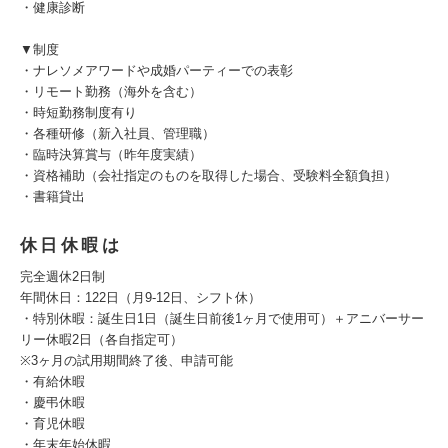
・健康診断
▼制度
・ナレソメアワードや成婚パーティーでの表彰
・リモート勤務（海外を含む）
・時短勤務制度有り
・各種研修（新入社員、管理職）
・臨時決算賞与（昨年度実績）
・資格補助（会社指定のものを取得した場合、受験料全額負担）
・書籍貸出
休日休暇は
完全週休2日制
年間休日：122日（月9-12日、シフト休）
・特別休暇：誕生日1日（誕生日前後1ヶ月で使用可）＋アニバーサー
リー休暇2日（各自指定可）
※3ヶ月の試用期間終了後、申請可能
・有給休暇
・慶弔休暇
・育児休暇
・年末年始休暇