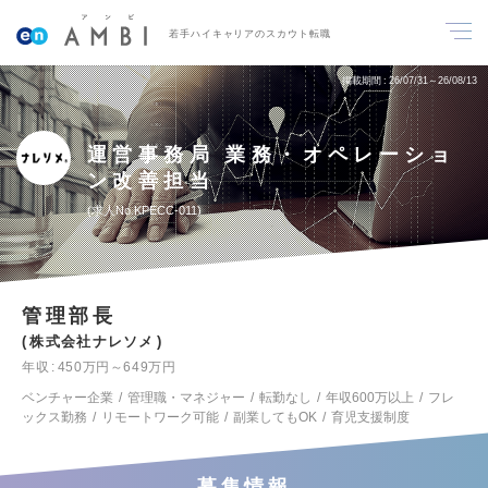
若手ハイキャリアのスカウト転職
掲載期間
26/07/31～26/08/13
運営事務局 業務・オペレーショ
ン改善担当
求人No.KPECC-011
管理部長
株式会社ナレソメ
年収
450万円～649万円
ベンチャー企業
管理職・マネジャー
転勤なし
年収600万以上
フレ
ックス勤務
リモートワーク可能
副業してもOK
育児支援制度
募集情報