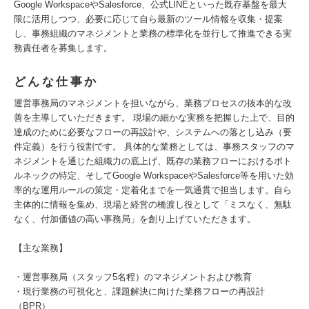
Google WorkspaceやSalesforce、公式LINEといった既存基盤を最大
限に活用しつつ、必要に応じて自ら最新のツール情報を収集・提案
し、事務組織のマネジメントと業務の標準化を並行して推進できる実
務責任者を募集します。
どんな仕事か
運営事務局のマネジメントを担いながら、業務プロセスの抜本的な改
善を主導していただきます。 現場の細かな実務を把握した上で、目的
達成のために必要なフローの再設計や、システムへの落とし込み（要
件定義）を行う役割です。 具体的な業務としては、事務スタッフのマ
ネジメントを通じた組織力の底上げ、既存の業務フローにおけるボト
ルネックの特定、そしてGoogle WorkspaceやSalesforce等を用いた効
率的な運用ルールの策定・定着化までを一気通貫で担当します。自ら
主体的に情報を集め、現場と経営の橋渡し役として「ミスなく、無駄
なく、付加価値の高い事務局」を創り上げていただきます。
【主な業務】
・運営事務局（スタッフ5名程）のマネジメントおよび教育
・現行業務の可視化と、課題解決に向けた業務フローの再設計
（BPR）