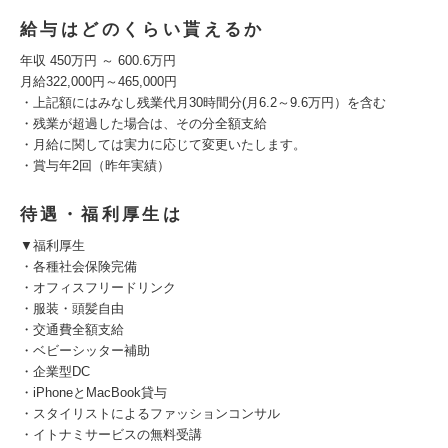
給与はどのくらい貰えるか
年収 450万円 ～ 600.6万円
月給322,000円～465,000円
・上記額にはみなし残業代月30時間分(月6.2～9.6万円）を含む
・残業が超過した場合は、その分全額支給
・月給に関しては実力に応じて変更いたします。
・賞与年2回（昨年実績）
待遇・福利厚生は
▼福利厚生
・各種社会保険完備
・オフィスフリードリンク
・服装・頭髪自由
・交通費全額支給
・ベビーシッター補助
・企業型DC
・iPhoneとMacBook貸与
・スタイリストによるファッションコンサル
・イトナミサービスの無料受講