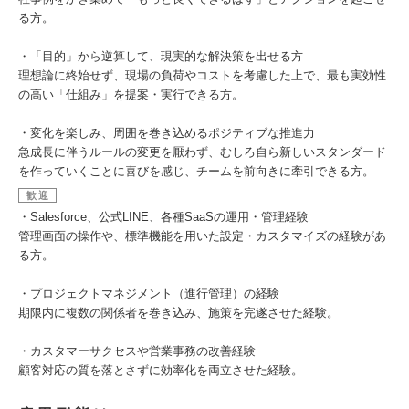
る方。
・「目的」から逆算して、現実的な解決策を出せる方
理想論に終始せず、現場の負荷やコストを考慮した上で、最も実効性
の高い「仕組み」を提案・実行できる方。
・変化を楽しみ、周囲を巻き込めるポジティブな推進力
急成長に伴うルールの変更を厭わず、むしろ自ら新しいスタンダード
を作っていくことに喜びを感じ、チームを前向きに牽引できる方。
歓迎
・Salesforce、公式LINE、各種SaaSの運用・管理経験
管理画面の操作や、標準機能を用いた設定・カスタマイズの経験があ
る方。
・プロジェクトマネジメント（進行管理）の経験
期限内に複数の関係者を巻き込み、施策を完遂させた経験。
・カスタマーサクセスや営業事務の改善経験
顧客対応の質を落とさずに効率化を両立させた経験。