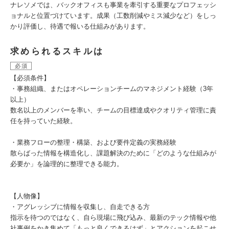
ナレソメでは、バックオフィスも事業を牽引する重要なプロフェッシ
ョナルと位置づけています。成果（工数削減やミス減少など）をしっ
かり評価し、待遇で報いる仕組みがあります。
求められるスキルは
必須
【必須条件】
・事務組織、またはオペレーションチームのマネジメント経験（3年
以上）
数名以上のメンバーを率い、チームの目標達成やクオリティ管理に責
任を持っていた経験。
・業務フローの整理・構築、および要件定義の実務経験
散らばった情報を構造化し、課題解決のために「どのような仕組みが
必要か」を論理的に整理できる能力。
【人物像】
・アグレッシブに情報を収集し、自走できる方
指示を待つのではなく、自ら現場に飛び込み、最新のテック情報や他
社事例をかき集めて「もっと良くできるはず」とアクションを起こせ