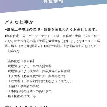
募集情報
どんな仕事か
■舗装工事現場の管理・監督を裁量大きくお任せします。
■集合住宅・スーパーマーケット・工場・事務所・倉庫・ショールー
ムなどの土木部分の施工管理を裁量大きくお任せします■エリア：高
崎～埼玉（車で1時間圏内）■案件の8割以上は長年信頼のあるリピー
ト顧客です。
【具体的な仕事内容】
・現場巡視による工事の品質管理
・現場巡視による技術者・作業員等の安全管理
・予算管理（必要経費の計算、実費の把握）
・工程管理（工事が効率的に進むように段取り）
・下請け工事業者の手配
・工事開始時の近隣へのあいさつ
・施工図面の作成 等