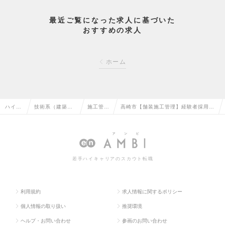
最近ご覧になった求人に基づいた
おすすめの求人
ホーム
ハイク
技術系（建築・
施工管理
高崎市【舗装施工管理】経験者採用/
ラス求
設備・土木・プ
（土木）
残業少な目でプライベート充実◎/災
人TOP
ラント）の転職
の転職
害を防ぎ地域を守るの求人情報
若手ハイキャリアのスカウト転職
利用規約
求人情報に関するポリシー
個人情報の取り扱い
推奨環境
ヘルプ・お問い合わせ
参画のお問い合わせ