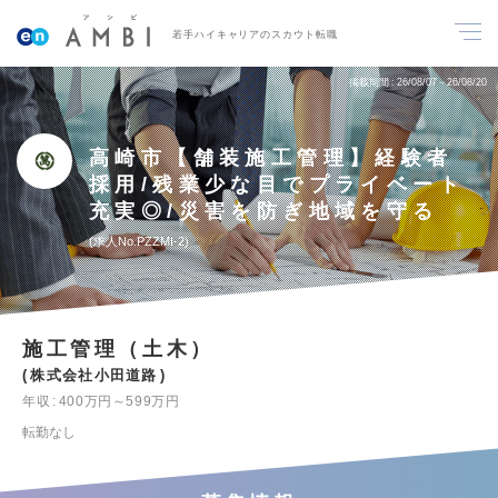
若手ハイキャリアのスカウト転職
掲載期間
26/08/07～26/08/20
高崎市【舗装施工管理】経験者
採用/残業少な目でプライベート
充実◎/災害を防ぎ地域を守る
求人No.PZZMI-2
施工管理（土木）
株式会社小田道路
年収
400万円～599万円
転勤なし