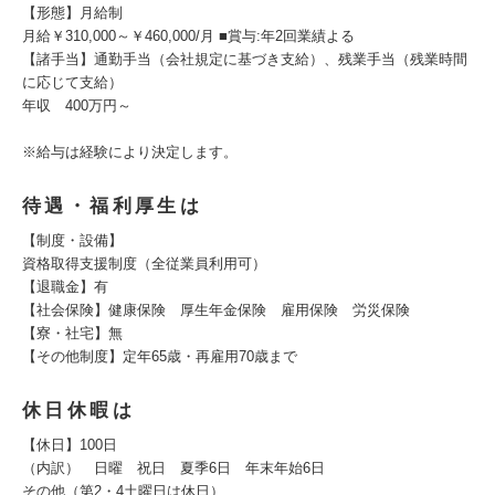
【形態】月給制
月給￥310,000～￥460,000/月 ■賞与:年2回業績よる
【諸手当】通勤手当（会社規定に基づき支給）、残業手当（残業時間
に応じて支給）
年収 400万円～
※給与は経験により決定します。
待遇・福利厚生は
【制度・設備】
資格取得支援制度（全従業員利用可）
【退職金】有
【社会保険】健康保険 厚生年金保険 雇用保険 労災保険
【寮・社宅】無
【その他制度】定年65歳・再雇用70歳まで
休日休暇は
【休日】100日
（内訳） 日曜 祝日 夏季6日 年末年始6日
その他（第2・4土曜日は休日）