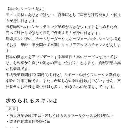
【本ポジションの魅力】
モノ（商材）ありきではない、営業職として重要な課題発見力・解決
力が身に付きます。
既存顧客へのコンサルティング業務が大きなウエイトを占めるため、
売って終わりではなく長期で伴走する力が身に付きます。
組織拡大に伴い、チームリーダーやマネージャーのポジションも増え
ており、年齢・年次問わず早期にキャリアアップのチャンスがありま
す。
日本の働き方をアップデートする革新性の高いサービスを扱ってお
り、お客様から喜びや驚きの声をいただくことも多く、貢献実感の高
い営業職です。
平均残業時間は20-30時間/月ほど、リモート勤務やフレックス勤務も
柔軟に利用可能です。また、希望しない転勤は原則ございません。支
社長含めお子様を持つ社員も多く、働き方への配慮をしています。
求められるスキルは
必須
・法人営業経験2年以上若しくはカスタマーサクセス経験1年以上
・普通自動車運転免許必須