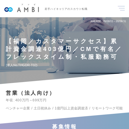
若手ハイキャリアのスカウト転職
掲載期間
26/08/01～26/08/31
【福岡／カスタマーサクセス】累
計資金調達403億円／CMで有名／
フレックスタイム制・私服勤務可
求人No.THGDR-T02
営業（法人向け）
年収
400万円～699万円
ベンチャー企業
土日祝休み
1億円以上資金調達済
リモートワーク可能
募集情報