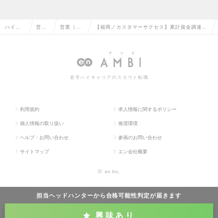
ハイク
営業
営業（法
【福岡／カスタマーサクセス】累計資金調達40
ラス求
系の
人向け）
3億円／CMで有名／フレックスタイム制・私服
人TOP
転職
の転職
勤務可の求人情報
若手ハイキャリアのスカウト転職
利用規約
求人情報に関するポリシー
個人情報の取り扱い
推奨環境
ヘルプ・お問い合わせ
参画のお問い合わせ
サイトマップ
エン会社概要
©
en Inc.
担当ヘッドハンターから
合格可能性判定
が届きます
興味あり