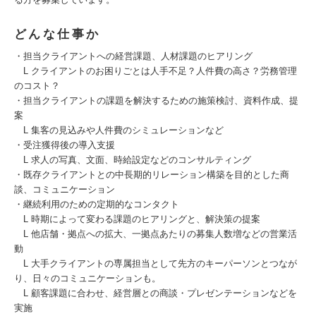
どんな仕事か
・担当クライアントへの経営課題、人材課題のヒアリング
L クライアントのお困りごとは人手不足？人件費の高さ？労務管理
のコスト？
・担当クライアントの課題を解決するための施策検討、資料作成、提
案
L 集客の見込みや人件費のシミュレーションなど
・受注獲得後の導入支援
L 求人の写真、文面、時給設定などのコンサルティング
・既存クライアントとの中長期的リレーション構築を目的とした商
談、コミュニケーション
・継続利用のための定期的なコンタクト
L 時期によって変わる課題のヒアリングと、解決策の提案
L 他店舗・拠点への拡大、一拠点あたりの募集人数増などの営業活
動
L 大手クライアントの専属担当として先方のキーパーソンとつなが
り、日々のコミュニケーションも。
L 顧客課題に合わせ、経営層との商談・プレゼンテーションなどを
実施