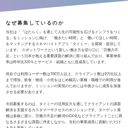
なぜ募集しているのか
当社は「『はたらく』を通じて人生の可能性を広げるインフラをつく
る」をミッションに掲げ、「働きたい時間」と「働いてほしい時間」
をマッチングするスキマバイトアプリ「タイミー」を開発・提供して
います。 スポットワークという新しい働き方を切り口に「労働力不
足」という日本が抱える重要課題の解決に取り組んでおり、事業伸長
率は昨年比320％とサービス・組織ともに急成長しています。
現在では利用ユーザー数は700万人以上、クライアント数は9万社以上
まで増加。飲食・物流・小売をはじめ幅広い業種・職種での利用が進
んでおりますが、ミッションの実現のためには今後さらに成長を加速
させる必要があります。
今回募集するのは、タイミーの活用拡大を通してクライアントの課題
解決を支援するカスタマーサクセスのポジションです。ターゲット業
種は多岐に渡り、労働力不足の解消やDX化などクライアントごとに異
なるさまざまな課題に伴走しながら、当社の事業成長に貢献いただけ
る方を募集しています。