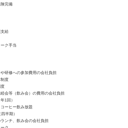
保険完備
額支給
ワーク手当
】
会や研修への参加費用の会社負担
休制度
制度
親睦会等（飲み会）の費用の会社負担
（年1回）
，コーヒー飲み放題
（四半期）
のランチ、飲み会の会社負担
ワーク