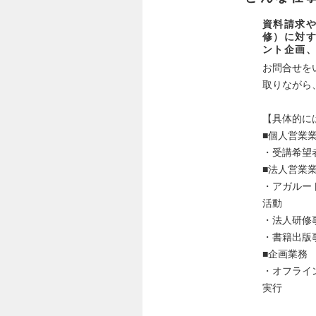
資料請求
修）に対
ント企画
お問合せを
取りながら
【具体的に
■個人営業
・受講希望
■法人営業
・アガルー
活動
・法人研修
・書籍出版
■企画業務
・オフライ
実行