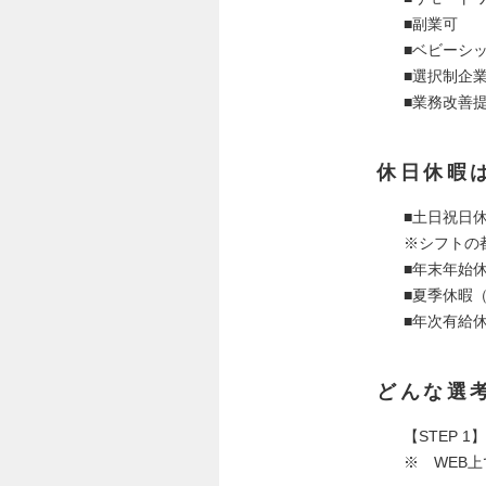
■副業可
■ベビーシ
■選択制企業
■業務改善
休日休暇
■土日祝日
※シフトの
■年末年始
■夏季休暇
■年次有給
どんな選
【STEP
※ WEB