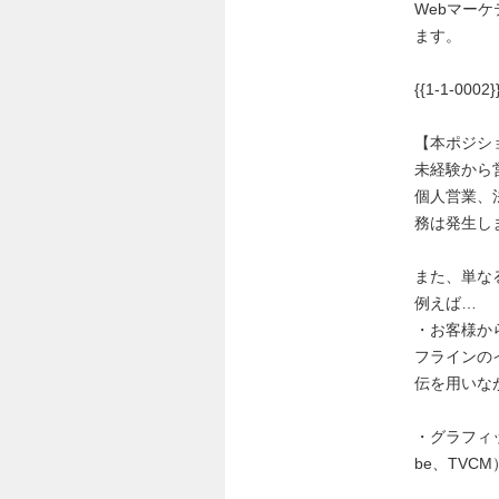
Webマー
ます。
{{1-1-0002}
【本ポジシ
未経験から
個人営業、
務は発生し
また、単な
例えば…
・お客様か
フラインの
伝を用いな
・グラフィッ
be、TV