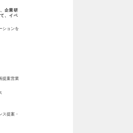
、企業研
て、イベ
ーションを
画提案営業
ス
アンス提案・