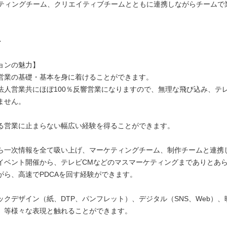
ケティングチーム、クリエイティブチームとともに連携しながらチームで
}
ョンの魅力】
営業の基礎・基本を身に着けることができます。
法人営業共にほぼ100％反響営業になりますので、無理な飛び込み、テ
ません。
る営業に止まらない幅広い経験を得ることができます。
ら一次情報を全て吸い上げ、マーケティングチーム、制作チームと連携
イベント開催から、テレビCMなどのマスマーケティングまでありとあ
がら、高速でPDCAを回す経験ができます。
クデザイン（紙、DTP、パンフレット）、デジタル（SNS、Web）、映像
CM）等様々な表現と触れることができます。