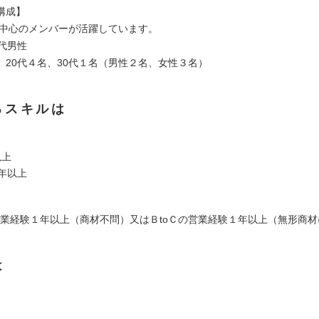
構成】
0代中心のメンバーが活躍しています。
代男性
 20代４名、30代１名（男性２名、女性３名）
るスキルは
以上
年以上
の営業経験１年以上（商材不問）又はＢtoＣの営業経験１年以上（無形商
は