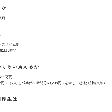
くか
阪府
は
クスタイム制
間1日8時間
のくらい貰えるか
 499万円
402円～（みなし残業代35時間分69,208円～を含む，超過分別途支給）
利厚生は