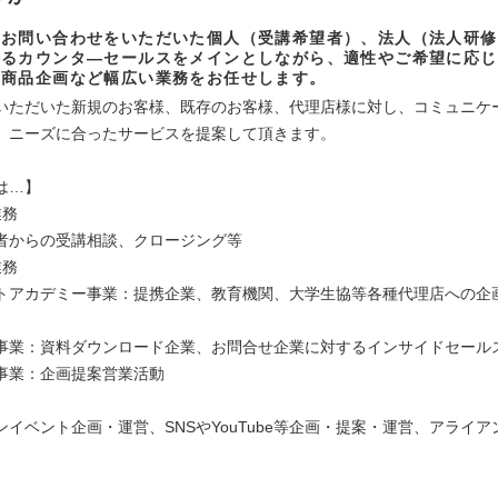
やお問い合わせをいただいた個人（受講希望者）、法人（法人研修
するカウンタ―セールスをメインとしながら、適性やご希望に応じ
、商品企画など幅広い業務をお任せします。
いただいた新規のお客様、既存のお客様、代理店様に対し、コミュニケ
、ニーズに合ったサービスを提案して頂きます。
は…】
業務
者からの受講相談、クロージング等
業務
トアカデミー事業：提携企業、教育機関、大学生協等各種代理店への企
事業：資料ダウンロード企業、お問合せ企業に対するインサイドセール
事業：企画提案営業活動
ンイベント企画・運営、SNSやYouTube等企画・提案・運営、アライ