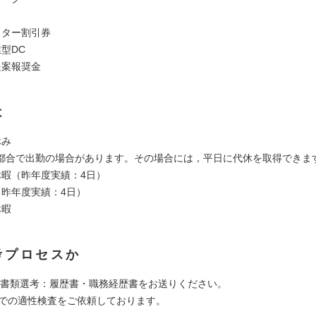
ッター割引券
型DC
提案報奨金
は
休み
都合で出勤の場合があります。その場合には，平日に代休を取得できま
休暇（昨年度実績：4日）
（昨年度実績：4日）
休暇
考プロセスか
 1】書類選考：履歴書・職務経歴書をお送りください。
上での適性検査をご依頼しております。