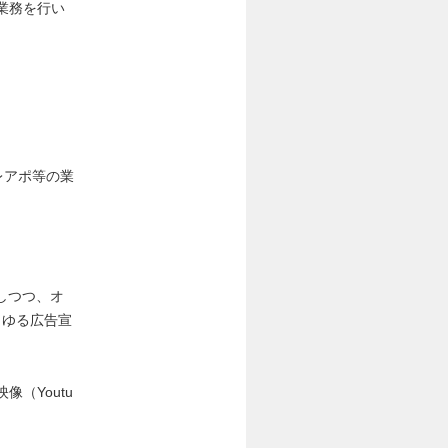
業務を行い
レアポ等の業
しつつ、オ
らゆる広告宣
（Youtu