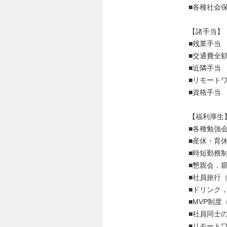
■各種社会
【諸手当】
■残業手当
■交通費全
■近隣手当
■リモート
■資格手当
【福利厚生
■各種勉強
■産休・育
■時短勤務
■懇親会，
■社員旅行
■ドリンク
■MVP制度
■社員同士
■リモート