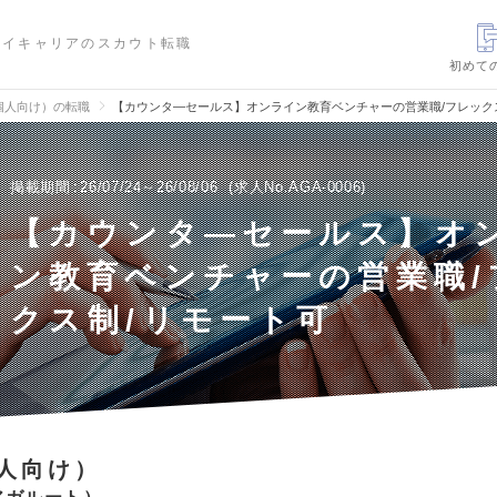
ハイキャリアのスカウト転職
初めて
個人向け）の転職
【カウンタ―セールス】オンライン教育ベンチャーの営業職/フレック
掲載期間
26/07/24～26/08/06
求人No.AGA-0006
【カウンタ―セールス】オ
ン教育ベンチャーの営業職/
クス制/リモート可
人向け）