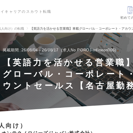
ハイキャリアのスカウト転職
初めて
法人向け）の転職
【英語力を活かせる営業職】車載グローバル・コーポレート・アカウ
掲載期間
26/08/04～26/08/17
求人No.POROJ-infineon006
【英語力を活かせる営業職
グローバル・コーポレート
ウントセールス【名古屋勤
人向け）