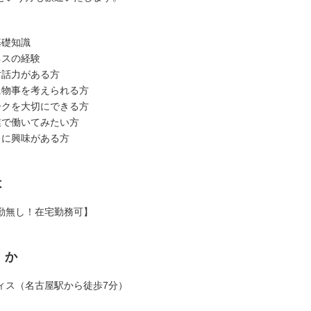
基礎知識
ネスの経験
対話力がある方
に物事を考えられる方
ークを大切にできる方
業で働いてみたい方
りに興味がある方
は
勤無し！在宅勤務可】
くか
ィス（名古屋駅から徒歩7分）