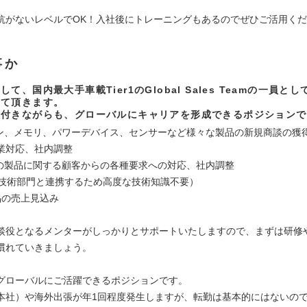
抗がないレベルでOK！入社後にトレーニングもあるのでぜひご活用く
事か
て、国内最大手車載Tier1のGlobal Sales Teamの一員と
して頂きます。
根付きながらも、グローバルにキャリアを形成できるポジションで
コン、メモリ、パワーデバイス、センサーなど様々な製品の新規商談の獲
業対応、社内調整
中の製品に関する顧客からの各種要求への対応、社内調整
も技術部門と連携するため高度な技術知識不要）
品の売上見込み
談役となるメンターがしっかりとサポートいたしますので、まずは研修や
慣れていきましょう。
グローバルにご活躍できるポジションです。
本社）や海外出張が年1回程度発生しますが、転勤は基本的にはないの