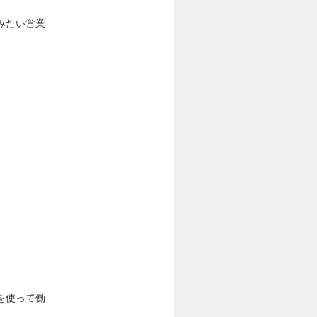
みたい営業
。
を使って働