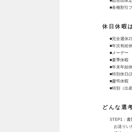
■総合団体
■各種割引
休日休暇
■完全週休
■年次有給休暇
■メーデー
■夏季休暇
■年末年始
■特別休日(2
■慶弔休暇
■特別（出
どんな選
STEP1：
お送りいた