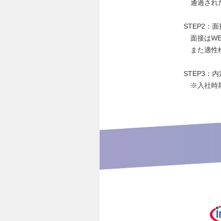
通過された
STEP2
面接はWE
また適性検
STEP3：内
※入社時期