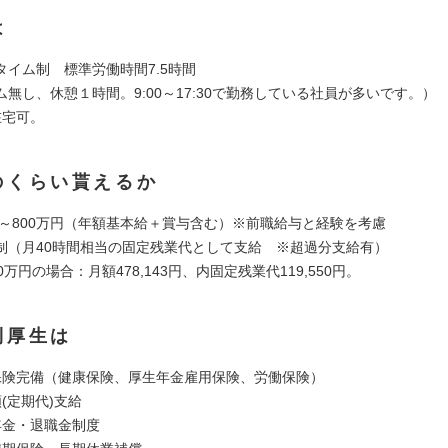
は
タイム制 標準労働時間7.5時間
無し、休憩１時間。9:00～17:30で勤務している社員が多いです。）
在宅可。
のくらい貰えるか
0 ～800万円（年額基本給＋賞与含む）※前職給与と経験を考慮
制（月40時間相当の固定残業代として支給 ※超過分支給有）
0万円の場合：月額478,143円、内固定残業代119,550円。
利厚生は
保険完備（健康保険、厚生年金雇用保険、労働保険）
(定期代)支給
年金・退職金制度