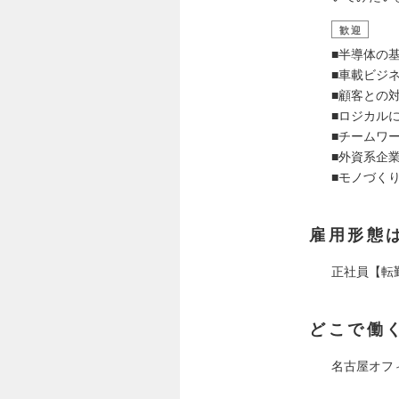
歓迎
■半導体の
■車載ビジ
■顧客との
■ロジカル
■チームワ
■外資系企
■モノづく
雇用形態
正社員【転
どこで働
名古屋オフ