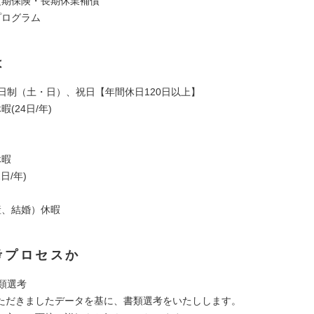
定期保険・長期休業補償
プログラム
は
2日制（土・日）、祝日【年間休日120日以上】
(24日/年)
休暇
日/年)
産、結婚）休暇
考プロセスか
書類選考
だきましたデータを基に、書類選考をいたしします。