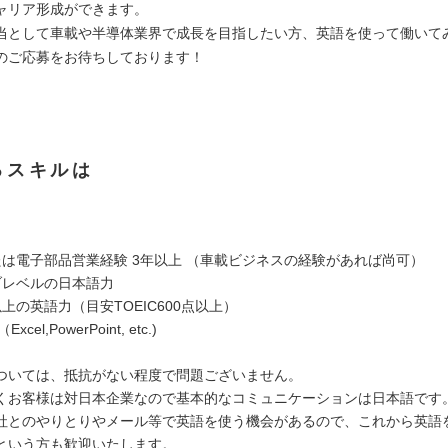
ャリア形成ができます。
当として車載や半導体業界で成長を目指したい方、英語を使って働いて
のご応募をお待ちしております！
るスキルは
たは電子部品営業経験 3年以上 （車載ビジネスの経験があれば尚可）
ブレベルの日本語力
上の英語力（目安TOEIC600点以上）
cel,PowerPoint, etc.)
ついては、抵抗がない程度で問題ございません。
くお客様は対日本企業なので基本的なコミュニケーションは日本語です
社とのやりとりやメール等で英語を使う機会があるので、これから英語
という方も歓迎いたします。