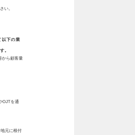
ださい。
して以下の業
す。
得から顧客量
OJTを通
で地元に根付