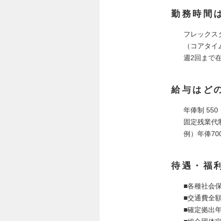
勤務時間
フレックス
（コアタイム
週2回まで
給与はど
年俸制 55
固定残業代
例）年俸70
待遇・福
■各種社会
■交通費全額
■確定拠出