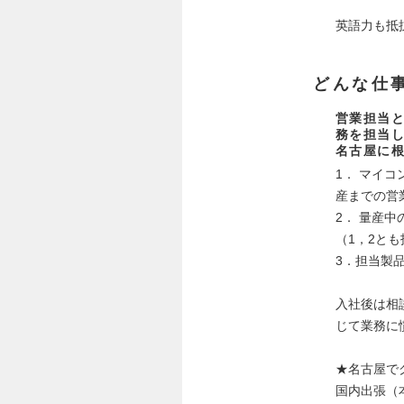
英語力も抵
どんな仕
営業担当とし
務を担当
名古屋に
1． マイ
産までの営
2． 量産
（1，2と
3．担当製
入社後は相
じて業務に
★名古屋で
国内出張（