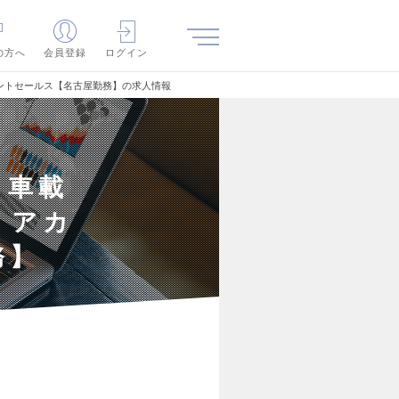
の方へ
会員登録
ログイン
ントセールス【名古屋勤務】の求人情報
】車載
・アカ
務】