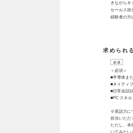
きながらキ
セールス担
経験者の方
求められ
必須
＜必須＞
■半導体ま
■ネイティ
■日常会話以
■PC スキル（Ex
※英語力に
担当いただ
ただし、本
いてみたい