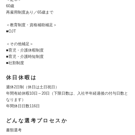
60歳
再雇用制度あり／65歳まで
＜教育制度・資格補助補足＞
■OJT
＜その他補足＞
■育児・介護休暇制度
■育児・介護時短制度
■社割制度
休日休暇は
週休2日制（休日は土日祝日）
年間有給休暇10日～20日（下限日数は、入社半年経過後の付与日数と
なります）
年間休日日数116日
どんな選考プロセスか
書類選考