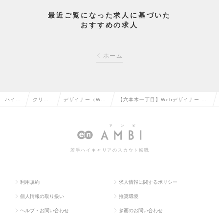
最近ご覧になった求人に基づいた
おすすめの求人
ホーム
ハイク
クリエ
デザイナー（We
【六本木一丁目】Webデザイナー ※
ラス求
イティ
b・モバイル・ゲ
土日祝休／残業月平均6時間／創業70
人TOP
ブ系の
ーム関連）の転職
年の老舗アパレル企業の求人情報
転職
若手ハイキャリアのスカウト転職
利用規約
求人情報に関するポリシー
個人情報の取り扱い
推奨環境
ヘルプ・お問い合わせ
参画のお問い合わせ