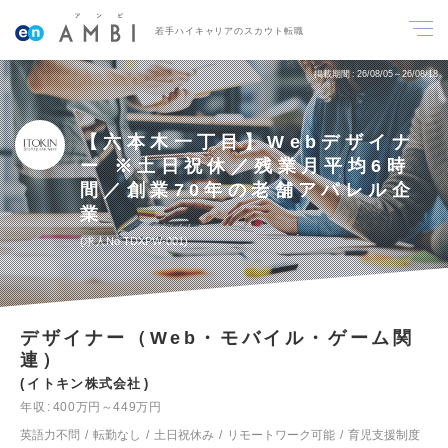
若手ハイキャリアのスカウト転職
掲載期間
26/08/05～26/08/18
【六本木一丁目】Webデザイナ
ー ※土日祝休／残業月平均6時
間／創業70年の老舗アパレル企
業
求人No.TDXPW-001
デザイナー（Web・モバイル・ゲーム関
連）
イトキン株式会社
年収
400万円～449万円
英語力不問
転勤なし
土日祝休み
リモートワーク可能
育児支援制度