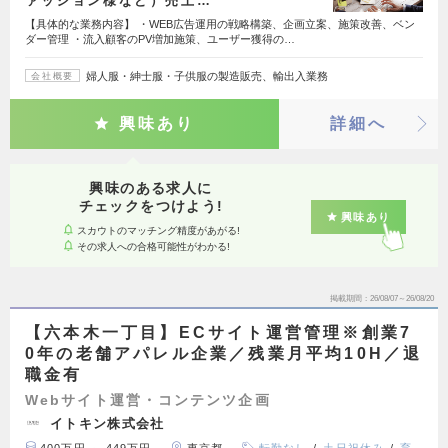
ァッション様など）売上…
【具体的な業務内容】 ・WEB広告運用の戦略構築、企画立案、施策改善、ベン
ダー管理 ・流入顧客のPV増加施策、ユーザー獲得の…
婦人服・紳士服・子供服の製造販売、輸出入業務
会社概要
興味あり
詳細へ
興味のある求人に
チェックをつけよう!
興味あり
スカウトのマッチング精度があがる!
その求人への合格可能性がわかる!
掲載期間
26/08/07～26/08/20
【六本木一丁目】ECサイト運営管理※創業7
0年の老舗アパレル企業／残業月平均10H／退
職金有
Webサイト運営・コンテンツ企画
イトキン株式会社