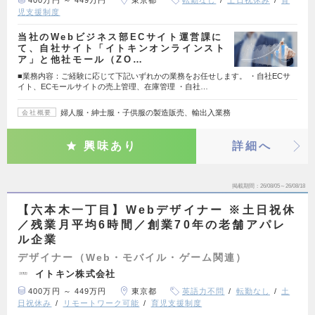
400万円 ～ 449万円
東京都
転勤なし
土日祝休み
育
児支援制度
当社のWebビジネス部ECサイト運営課に
て、自社サイト「イトキンオンラインスト
ア」と他社モール（ZO…
■業務内容：ご経験に応じて下記いずれかの業務をお任せします。 ・自社ECサ
イト、ECモールサイトの売上管理、在庫管理 ・自社…
婦人服・紳士服・子供服の製造販売、輸出入業務
会社概要
興味あり
詳細へ
掲載期間
26/08/05～26/08/18
【六本木一丁目】Webデザイナー ※土日祝休
／残業月平均6時間／創業70年の老舗アパレ
ル企業
デザイナー（Web・モバイル・ゲーム関連）
イトキン株式会社
400万円 ～ 449万円
東京都
英語力不問
転勤なし
土
日祝休み
リモートワーク可能
育児支援制度