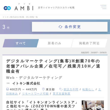
若手ハイキャリアのスカウト転職
イトキン株式会社の転職・求人情報一覧
3
条件変更
件
すべて
新着のみ
掲載終了間近
掲載期間
26/08/07～26/08/20
デジタルマーケティング(集客)※創業70年の
老舗アパレル企業／在宅可／残業月10H／退
職金有
Web・デジタルマーケティング
イトキン株式会社
400万円 ～ 449万円
東京都
英語力不問
転勤なし
土
日祝休み
リモートワーク可能
育児支援制度
自社サイト「イトキンオンラインストア」
と他社モール（ZOZOTOWN様や楽天フ