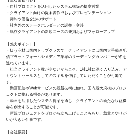
【主な業務内容】
・自社プロダクトを活用したシステム構築の提案営業
・クライアント向けの提案書作成およびプレゼンテーション
・契約や価格交渉のサポート
・社内外のステークホルダーとの調整・交渉
・既存クライアントの新規ニーズの発掘およびフォローアップ
【魅力ポイント】
・扱う商材は国内トップクラスで、クライアントには国内大手動画配
信プラットフォームやメディア業界のリーディングカンパニーが名を
連ねています。
・担当クライアント数が少ないからこそ、1社1社に深く入り込み、ア
カウントセールスとしてのスキルを伸ばしていただくことが可能で
す。
・動画配信やWebサービスの最新技術に触れ、国内最大規模のプロジ
ェクトに携わる機会があります。
・動画を活用したシステム提案を通じ、クライアントの新たな収益機
会を創出することが可能です。
・新規プロジェクトをゼロから立ち上げることもあり、裁量とやりが
いが大きい仕事です。
【会社概要】