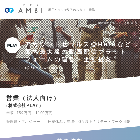
若手ハイキャリアのスカウト転職
掲載期間
26/07/27～26/08/09
アカウントセールス◎Huluなど
国内最大級の動画配信プラット
フォームの運営・企画提案
求人No.PLAY-00001
営業（法人向け）
株式会社PLAY
年収
750万円～1199万円
管理職・マネジャー
土日祝休み
年収600万以上
リモートワーク可能