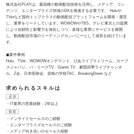
株式会社PLAYは、最高峰の動画配信技術を活用し、メディア、コン
テンツ、エンタープライズ領域のDXを推進する企業です。 Huluや
TVerなど国内トップクラスの動画配信プラットフォームを開発・運営
し、業界をリードしています。WOWOWやTBS、テレビ東京との提携
により信頼性と影響力を強化しつつ、多様な業界にサービスを展開
し、動画配信市場のリーディングカンパニーとして成長を続けていま
す。
◼︎案件事例
Hulu、TVer、WOWOWオンデマンド、ぴあライブストリーム、カーブ
スジャパン、パ・リーグTV、Giants TV、劇団四季ライブチャンネ
ル、Z会、日本医師会、資格の学校TAC、BreakingDown など
求められるスキルは
必須
・IT業界の営業経験：2年以上
歓迎
・インサイドセールスのご経験
・エンタープライズセールスのご経験
・メディア向き合いのセールス経験