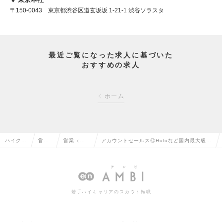
〒150-0043 東京都渋谷区道玄坂坂 1-21-1 渋谷ソラスタ
最近ご覧になった求人に基づいた
おすすめの求人
ホーム
ハイクラ
営業
営業（法
アカウントセールス◎Huluなど国内最大級の
ス求人T
系の
人向け）
動画配信プラットフォームの運営・企画提案
OP
転職
の転職
の求人情報
若手ハイキャリアのスカウト転職