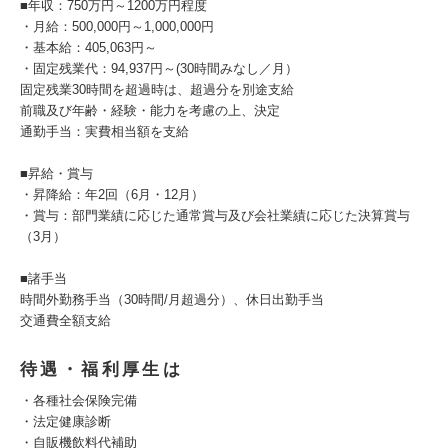
■年収：750万円～1200万円程度
・月給：500,000円～1,000,000円
・基本給：405,063円～
・固定残業代：94,937円～(30時間みなし／月）
固定残業30時間を超過時は、超過分を別途支給
前職及び年齢・経験・能力を考慮の上、決定
通勤手当：実費相当額を支給
■昇給・賞与
・昇降給：年2回（6月・12月）
・賞与：部門業績に応じた通常賞与及び会社業績に応じた決算賞与
（3月）
■諸手当
時間外勤務手当（30時間/月超過分）、休日出勤手当
交通費全額支給
待遇・福利厚生は
・各種社会保険完備
・法定健康診断
・自販機飲料代補助