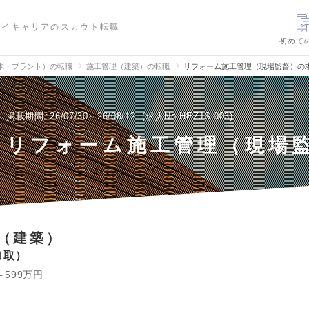
ハイキャリアのスカウト転職
初めて
木・プラント）の転職
施工管理（建築）の転職
リフォーム施工管理（現場監督）の
掲載期間
26/07/30～26/08/12
求人No.HEZJS-003
リフォーム施工管理（現場
（建築）
加取
～599万円