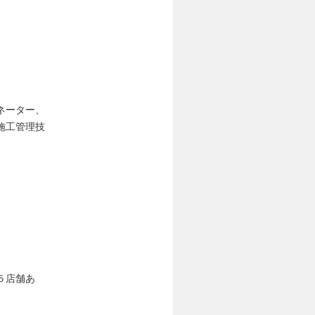
ネーター、
施工管理技
５店舗あ