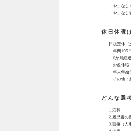
・やまなし
・やまなし
休日休暇
日祝定休（
・年間105
・6か月経
・お盆休暇
・年末年始
・その他：
どんな選
1.応募
2.履歴書の
3.面接（
4.内定