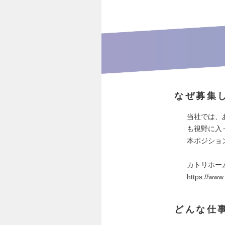
なぜ募集
当社では、
も視野に入
本ポジショ
カトリホー
https://www
どんな仕