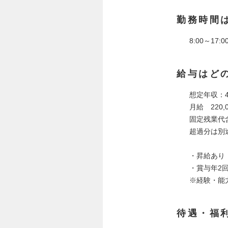
勤務時間
8:00～17
給与はど
想定年収：4
月給 220
固定残業代含む
超過分は別
・昇給あり
・賞与年2
※経験・能
待遇・福