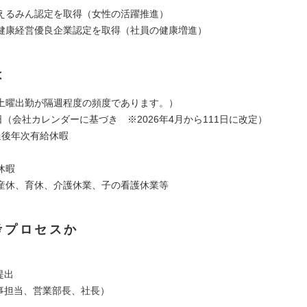
えるみん認定を取得（女性の活躍推進）
健康経営優良企業認定を取得（社員の健康増進）
は
土曜出勤が隔週程度の頻度であります。）
日（会社カレンダーに基づき ※2026年4月から111日に改定）
過後年次有給休暇
休暇
産休、育休、介護休業、子の看護休業等
考プロセスか
提出
人事担当、営業部長、社長）