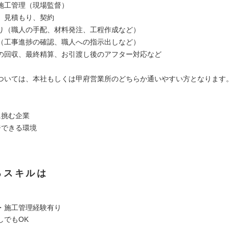
施工管理（現場監督）
、見積もり、契約
り（職人の手配、材料発注、工程作成など）
（工事進捗の確認、職人への指示出しなど）
の回収、最終精算、お引渡し後のアフター対応など
ついては、本社もしくは甲府営業所のどちらか通いやすい方となります
に挑む企業
ジできる環境
るスキルは
・施工管理経験有り
しでもOK