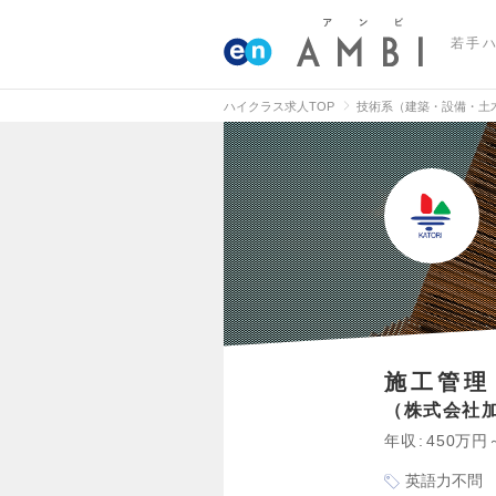
若手
ハイクラス求人TOP
技術系（建築・設備・土
施工管理
株式会社
年収
450万円
英語力不問