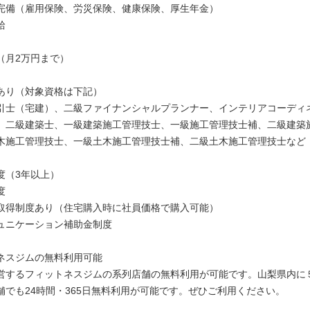
完備（雇用保険、労災保険、健康保険、厚生年金）
給
（月2万円まで）
あり（対象資格は下記）
引士（宅建）、二級ファイナンシャルプランナー、インテリアコーディ
、二級建築士、一級建築施工管理技士、一級施工管理技士補、二級建築
木施工管理技士、一級土木施工管理技士補、二級土木施工管理技士など
度（3年以上）
度
取得制度あり（住宅購入時に社員価格で購入可能）
ュニケーション補助金制度
ネスジムの無料利用可能
営するフィットネスジムの系列店舗の無料利用が可能です。山梨県内に
舗でも24時間・365日無料利用が可能です。ぜひご利用ください。