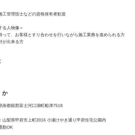
施工管理技士などの資格保有者歓迎
する人物像＞
持って、お客様とすり合わせを行いながら施工業務を進められる方
対が出来る方
は
くか
県南都留郡富士河口湖町船津7518
：山梨県甲府市上町2016 小瀬けやき通り甲府住宅公園内
通勤OK