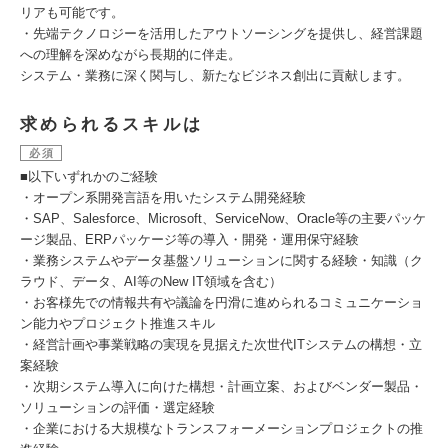
リアも可能です。
・先端テクノロジーを活用したアウトソーシングを提供し、経営課題
への理解を深めながら長期的に伴走。
システム・業務に深く関与し、新たなビジネス創出に貢献します。
求められるスキルは
必須
■以下いずれかのご経験
・オープン系開発言語を用いたシステム開発経験
・SAP、Salesforce、Microsoft、ServiceNow、Oracle等の主要パッケ
ージ製品、ERPパッケージ等の導入・開発・運用保守経験
・業務システムやデータ基盤ソリューションに関する経験・知識（ク
ラウド、データ、AI等のNew IT領域を含む）
・お客様先での情報共有や議論を円滑に進められるコミュニケーショ
ン能力やプロジェクト推進スキル
・経営計画や事業戦略の実現を見据えた次世代ITシステムの構想・立
案経験
・次期システム導入に向けた構想・計画立案、およびベンダー製品・
ソリューションの評価・選定経験
・企業における大規模なトランスフォーメーションプロジェクトの推