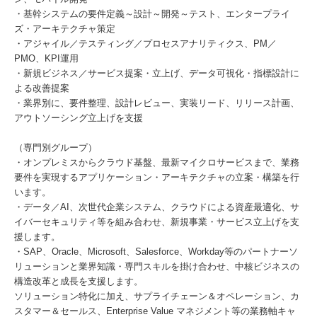
・基幹システムの要件定義～設計～開発～テスト、エンタープライ
ズ・アーキテクチャ策定
・アジャイル／テスティング／プロセスアナリティクス、PM／
PMO、KPI運用
・新規ビジネス／サービス提案・立上げ、データ可視化・指標設計に
よる改善提案
・業界別に、要件整理、設計レビュー、実装リード、リリース計画、
アウトソーシング立上げを支援
（専門別グループ）
・オンプレミスからクラウド基盤、最新マイクロサービスまで、業務
要件を実現するアプリケーション・アーキテクチャの立案・構築を行
います。
・データ／AI、次世代企業システム、クラウドによる資産最適化、サ
イバーセキュリティ等を組み合わせ、新規事業・サービス立上げを支
援します。
・SAP、Oracle、Microsoft、Salesforce、Workday等のパートナーソ
リューションと業界知識・専門スキルを掛け合わせ、中核ビジネスの
構造改革と成長を支援します。
ソリューション特化に加え、サプライチェーン＆オペレーション、カ
スタマー＆セールス、Enterprise Value マネジメント等の業務軸キャ