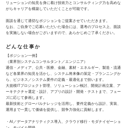
リューションの知見を身に着け技術力とコンサルティング力を高めな
がらキャリアを構築していただくことが可能です。
面談を通じて適切なポジションをご提案させていただきます。
なお、ご自身でご応募いただいた場合には、選考のプロセス上、面談
を実施しない場合がございますので、あらかじめご了承ください。
どんな仕事か
【ポジション一例】
（業界別システムコンサルタント／エンジニア）
通信・メディア、公共・医療、金融、素材・エネルギー、製造・流通
など各業界の知見を活かし、システム将来像の策定・プランニングか
ら、ビジネス／システム要件の定義・最適化まで担います。
大規模ITプロジェクト管理、ソリューション検討、開発計画立案、ア
ーキテクチャ選定・設計、アプリの設計・開発・テストまで、フェー
ズに応じて参画します。
最新技術とグローバルナレッジを活用し、要件定義から設計、実装、
運用まで一貫して価値を提供し、競争力強化に貢献します。
・AI／データアナリティクス導入、クラウド移行・モダナイゼーショ
ン、モバイル開発