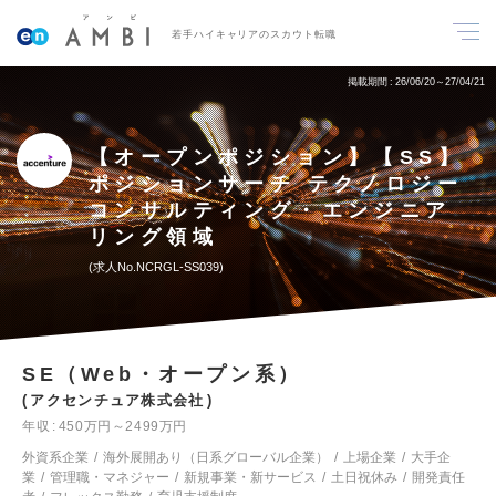
若手ハイキャリアのスカウト転職
掲載期間
26/06/20～27/04/21
【オープンポジション】【SS】
ポジションサーチ テクノロジー
コンサルティング・エンジニア
リング領域
求人No.NCRGL-SS039
SE（Web・オープン系）
アクセンチュア株式会社
年収
450万円～2499万円
外資系企業
海外展開あり（日系グローバル企業）
上場企業
大手企
業
管理職・マネジャー
新規事業・新サービス
土日祝休み
開発責任