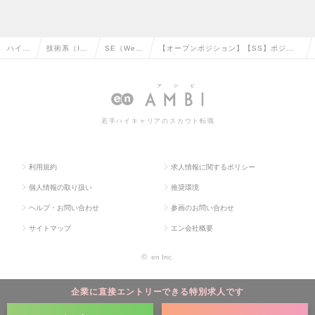
ハイク
技術系（I
SE（We
【オープンポジション】【SS】ポジシ
ラス求
T・Web・
b・オープ
ョンサーチ テクノロジーコンサルティン
人TOP
通信系）の
ン系）の転
グ・エンジニアリング領域の求人情報
転職
職
若手ハイキャリアのスカウト転職
利用規約
求人情報に関するポリシー
個人情報の取り扱い
推奨環境
ヘルプ・お問い合わせ
参画のお問い合わせ
サイトマップ
エン会社概要
©
en Inc.
企業に直接エントリーできる特別求人です