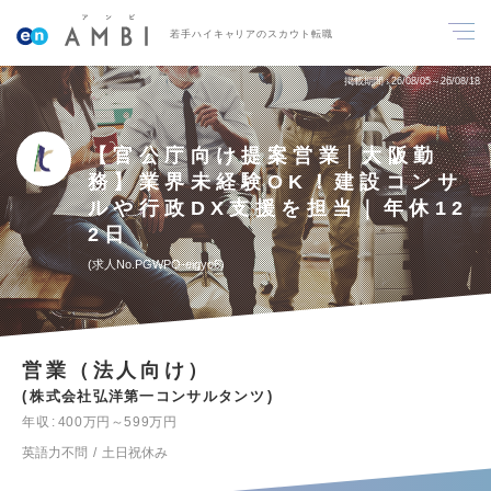
若手ハイキャリアのスカウト転職
掲載期間
26/08/05～26/08/18
【官公庁向け提案営業│大阪勤
務】業界未経験OK！建設コンサ
ルや行政DX支援を担当｜年休12
2日
求人No.PGWPO-eigyo6
営業（法人向け）
株式会社弘洋第一コンサルタンツ
年収
400万円～599万円
英語力不問
土日祝休み