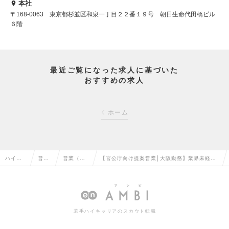
本社
〒168-0063 東京都杉並区和泉一丁目２２番１９号 朝日生命代田橋ビル
６階
最近ご覧になった求人に基づいた
おすすめの求人
ホーム
ハイク
営業
営業（法
【官公庁向け提案営業│大阪勤務】業界未経験
ラス求
系の
人向け）
OK！建設コンサルや行政DX支援を担当｜年休
人TOP
転職
の転職
122日の求人情報
若手ハイキャリアのスカウト転職