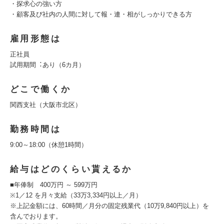
・探求心の強い方
・顧客及び社内の人間に対して報・連・相がしっかりできる方
雇用形態は
正社員
試⽤期間︓あり（6カ⽉）
どこで働くか
関西支社（大阪市北区）
勤務時間は
9:00～18:00（休憩1時間）
給与はどのくらい貰えるか
■年俸制 400万円 ～ 599万円
※1／12 を月々支給（33万3,334円以上／月）
※上記金額には、60時間／⽉分の固定残業代（10万9,840円以上）を
含んでおります。