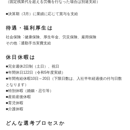
（固定残業代を超える労働を行なった場合は別途支給）
■決算期（3月）に業績に応じて賞与を支給
待遇・福利厚生は
社会保険︓健康保険、厚⽣年⾦、労災保険、雇⽤保険
その他︓通勤⼿当実費⽀給
休日休暇は
■完全週休2⽇制（土日）、祝日
■年間休⽇122⽇（令和5年度実績）
■年間有給休暇10⽇～20⽇（下限⽇数は、⼊社半年経過後の付与⽇数
となります）
■特別休暇（婚姻・忌引等）
■産前産後休暇
■育児休暇
■介護休暇
どんな選考プロセスか