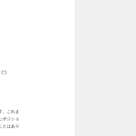
ど)
す。これま
たポジショ
ことはあり