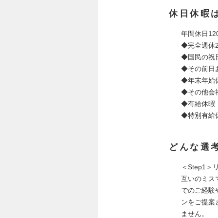
休日休暇
年間休日12
◆完全週休
◆国民の祝
◆その前日
◆年末年始
◆その他会
◆有給休暇
◆特別有給
どんな選
＜Step1
互いのミス
でのご経験
ンをご提案
ません。