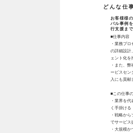
どんな仕
お客様様の
バル事例
行支援ま
■仕事内容
・業務プロ
の詳細設計
ェント化を
・また、弊
ービスセン
入にも貢献
■この仕事
・業界を代
く手掛ける
・戦略からソ
でサービス
・大規模か