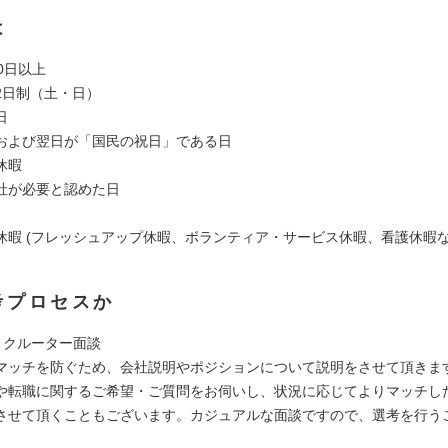
は
0日以上
2日制（土・日）
日
および翌日が「国民の祝日」である日
休暇
社が必要と認めた日
休暇 (フレッシュアップ休暇、ボランティア・サービス休暇、看護休暇な
考プロセスか
＞リクルーター面談
マッチを防ぐため、会社説明やポジションについて説明をさせて頂きま
や転職に関するご希望・ご質問をお伺いし、状況に応じてよりマッチし
させて頂くこともございます。カジュアルな面談ですので、選考を行う