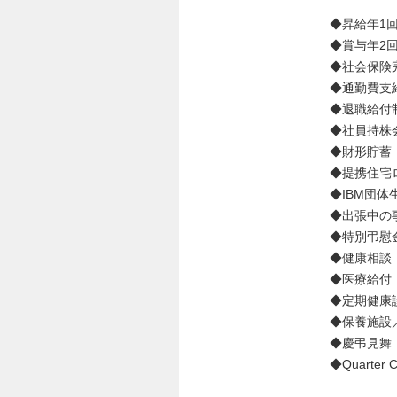
◆昇給年1
◆賞与年2
◆社会保険
◆通勤費支
◆退職給付
◆社員持株
◆財形貯蓄
◆提携住宅
◆IBM団体
◆出張中の
◆特別弔慰
◆健康相談
◆医療給付
◆定期健康
◆保養施設
◆慶弔見舞
◆Quarter