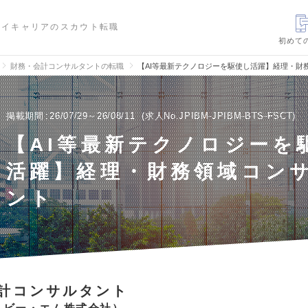
ハイキャリアのスカウト転職
初めて
財務・会計コンサルタントの転職
【AI等最新テクノロジーを駆使し活躍】経理・財
掲載期間
26/07/29～26/08/11
求人No.JPIBM-JPIBM-BTS-FSCT
【AI等最新テクノロジーを
活躍】経理・財務領域コン
ント
計コンサルタント