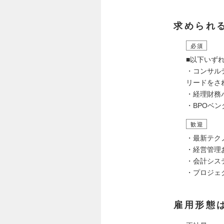
求められ
必須
■以下いず
・コンサル
リードをさ
・経理財務
・BPOベ
歓迎
・最新テクノ
・経営管理
・会計シス
・プロジェ
雇用形態