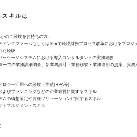
るスキルは
れかのご経験をお持ちの方：
ティングファームもしくはSIerで経理財務プロセス改革におけるプロジ
れた経験
パッケージシステムにおける導入コンサルタントの実務経験
ンダーでの業務詳細調査、新業務設計・業務移管・業務運用の提案、実務
ロジー活用への経験・実績(RPA等)
およびプランニングなどの企業経営に関するスキル
テムの構想策定や各種ソリューションに関するスキル
クトマネジメントスキル
は