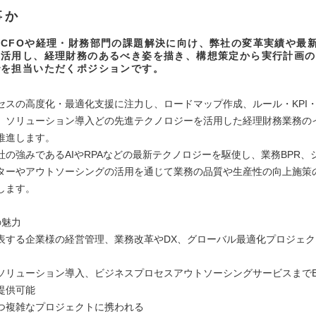
事か
CFOや経理・財務部門の課題解決に向け、弊社の変革実績や最
を活用し、経理財務のあるべき姿を描き、構想策定から実行計画の
でを担当いただくポジションです。
セスの高度化・最適化支援に注力し、ロードマップ作成、ルール・KPI
、ソリューション導入どの先進テクノロジーを活用した経理財務業務の
推進します。
社の強みであるAIやRPAなどの最新テクノロジーを駆使し、業務BPR、
ターやアウトソーシングの活用を通じて業務の品質や生産性の向上施策
します。
の魅力
表する企業様の経営管理、業務改革やDX、グローバル最適化プロジェ
リューション導入、ビジネスプロセスアウトソーシングサービスまでEnd 
提供可能
つ複雑なプロジェクトに携われる