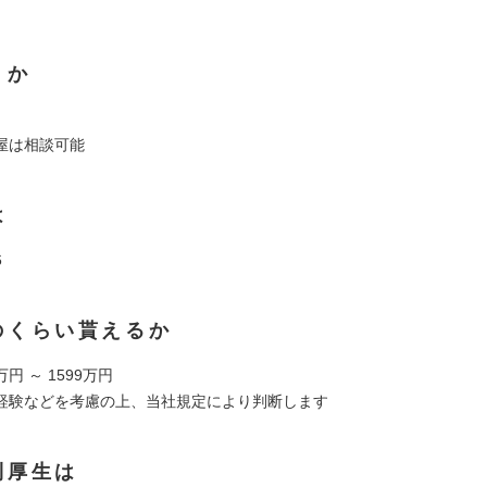
くか
屋は相談可能
は
6
のくらい貰えるか
万円 ～ 1599万円
経験などを考慮の上、当社規定により判断します
利厚生は