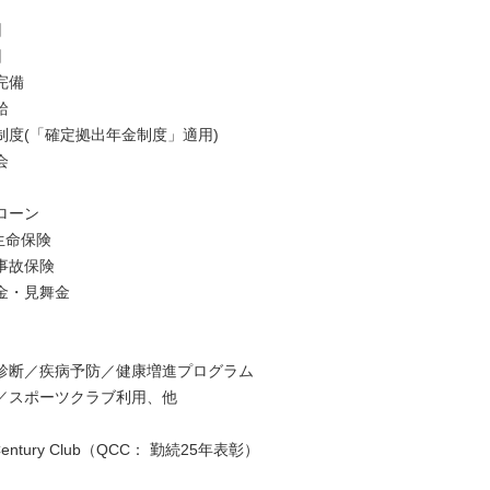
回
回
完備
給
制度(「確定拠出年金制度」適用)
会
ローン
生命保険
事故保険
金・見舞金
診断／疾病予防／健康増進プログラム
／スポーツクラブ利用、他
 Century Club（QCC： 勤続25年表彰）