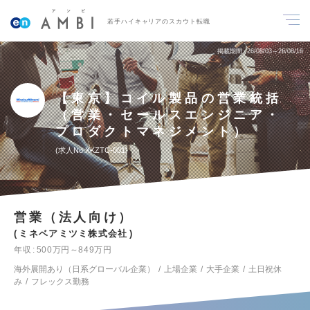
若手ハイキャリアのスカウト転職
掲載期間
26/08/03～26/08/16
【東京】コイル製品の営業統括
（営業・セールスエンジニア・
プロダクトマネジメント）
求人No.XKZTC-001
営業（法人向け）
ミネベアミツミ株式会社
年収
500万円～849万円
海外展開あり（日系グローバル企業）
上場企業
大手企業
土日祝休
み
フレックス勤務