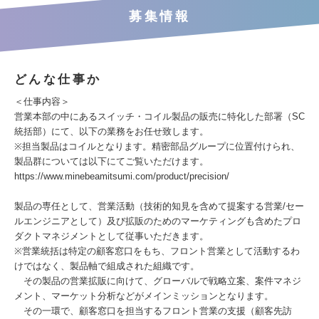
募集情報
どんな仕事か
＜仕事内容＞
営業本部の中にあるスイッチ・コイル製品の販売に特化した部署（SC
統括部）にて、以下の業務をお任せ致します。
※担当製品はコイルとなります。精密部品グループに位置付けられ、
製品群については以下にてご覧いただけます。
https://www.minebeamitsumi.com/product/precision/
製品の専任として、営業活動（技術的知見を含めて提案する営業/セー
ルエンジニアとして）及び拡販のためのマーケティングも含めたプロ
ダクトマネジメントとして従事いただきます。
※営業統括は特定の顧客窓口をもち、フロント営業として活動するわ
けではなく、製品軸で組成された組織です。
その製品の営業拡販に向けて、グローバルで戦略立案、案件マネジ
メント、マーケット分析などがメインミッションとなります。
その一環で、顧客窓口を担当するフロント営業の支援（顧客先訪