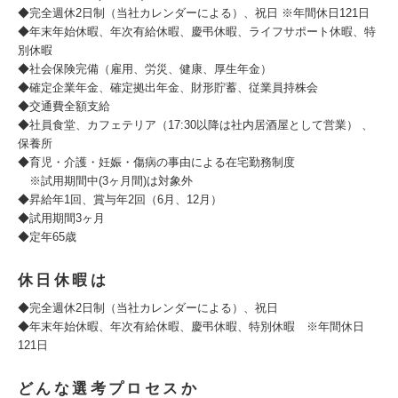
◆完全週休2日制（当社カレンダーによる）、祝日 ※年間休日121日
◆年末年始休暇、年次有給休暇、慶弔休暇、ライフサポート休暇、特
別休暇
◆社会保険完備（雇用、労災、健康、厚生年金）
◆確定企業年金、確定拠出年金、財形貯蓄、従業員持株会
◆交通費全額支給
◆社員食堂、カフェテリア（17:30以降は社内居酒屋として営業） 、
保養所
◆育児・介護・妊娠・傷病の事由による在宅勤務制度
※試用期間中(3ヶ月間)は対象外
◆昇給年1回、賞与年2回（6月、12月）
◆試用期間3ヶ月
◆定年65歳
休日休暇は
◆完全週休2日制（当社カレンダーによる）、祝日
◆年末年始休暇、年次有給休暇、慶弔休暇、特別休暇 ※年間休日
121日
どんな選考プロセスか