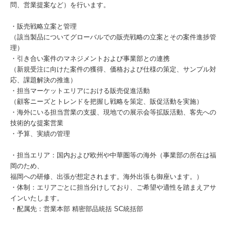
問、営業提案など）を行います。
・販売戦略立案と管理
（該当製品についてグローバルでの販売戦略の立案とその案件進捗管
理）
・引き合い案件のマネジメントおよび事業部との連携
（新規受注に向けた案件の獲得、価格および仕様の策定、サンプル対
応、課題解決の推進）
・担当マーケットエリアにおける販売促進活動
（顧客ニーズとトレンドを把握し戦略を策定、販促活動を実施）
・海外にいる担当営業の支援、現地での展示会等拡販活動、客先への
技術的な提案営業
・予算、実績の管理
・担当エリア：国内および欧州や中華圏等の海外（事業部の所在は福
岡のため、
福岡への研修、出張が想定されます。海外出張も御座います。）
・体制：エリアごとに担当分けしており、ご希望や適性を踏まえアサ
インいたします。
・配属先：営業本部 精密部品統括 SC統括部