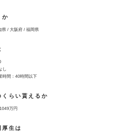
くか
知県 / 大阪府 / 福岡県
は
0
なし
業時間：40時間以下
のくらい貰えるか
 1049万円
利厚生は