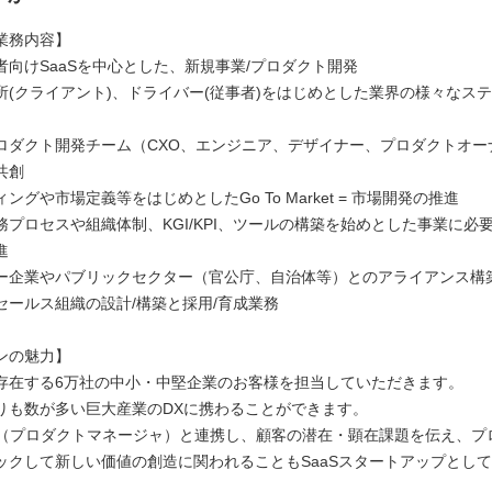
業務内容】
者向けSaaSを中心とした、新規事業/プロダクト開発
所(クライアント)、ドライバー(従事者)をはじめとした業界の様々なス
ロダクト開発チーム（CXO、エンジニア、デザイナー、プロダクトオー
共創
ングや市場定義等をはじめとしたGo To Market = 市場開発の推進
務プロセスや組織体制、KGI/KPI、ツールの構築を始めとした事業に必要
進
ー企業やパブリックセクター（官公庁、自治体等）とのアライアンス構
セールス組織の設計/構築と採用/育成業務
ンの魅力】
存在する6万社の中小・中堅企業のお客様を担当していただきます。
りも数が多い巨大産業のDXに携わることができます。
M（プロダクトマネージャ）と連携し、顧客の潜在・顕在課題を伝え、プ
ックして新しい価値の創造に関われることもSaaSスタートアップとし