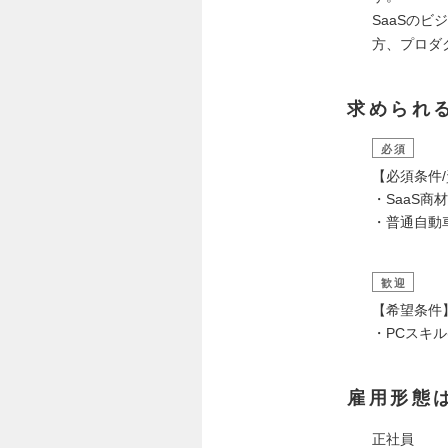
SaaSの
方、プロダ
求められ
必須
【必須条件
・SaaS商
・普通自動車
歓迎
【希望条件
・PCスキル(
雇用形態
正社員