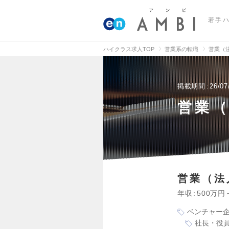
若手
ハイクラス求人TOP
営業系の転職
営業（
掲載期間
26/07
営業
営業（法
年収
500万円
ベンチャー
社長・役