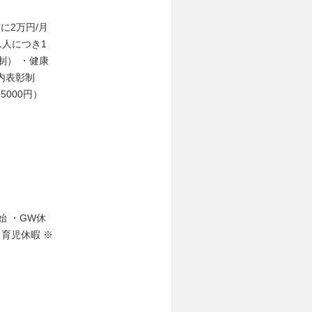
に2万円/月
1人につき1
制） ・健康
社内表彰制
000円）
始 ・GW休
 育児休暇 ※