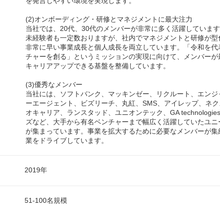
を発言しやすい環境を実現します。
(2)オンボーディング・研修とマネジメントに最大注力
当社では、20代、30代のメンバーが非常に多く活躍していま
未経験者も一定数おりますが、社内でマネジメントと研修が型
非常に早い事業成長と個人成長を両立しています。「令和を代
チャーを創る」というミッションの実現に向けて、メンバーが
キャリアアップできる基盤を整備しています。
(3)優秀なメンバー
当社には、ソフトバンク、マッキンゼー、リクルート、エンジ
ーエージェント、ビズリーチ、丸紅、SMS、アイレップ、ネ
オキャリア、ランスタッド、ユニオンテック、GA technologi
ズなど、大手から有名ベンチャーまで幅広く活躍していたユニ
が集まっています。事業を拡大するために必要なメンバーが集
業をドライブしています。
2019年
51-100名規模