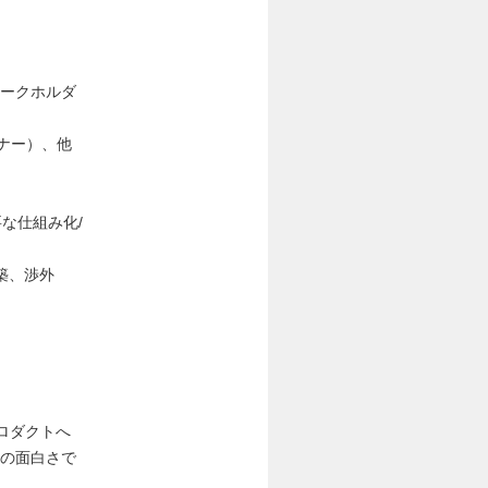
テークホルダ
ナー）、他
な仕組み化/
築、渉外
ロダクトへ
ての面白さで