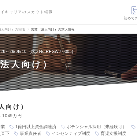
ハイキャリアのスカウト転職
初めて
法人向け）の転職
営業（法人向け）の求人情報
/28～26/08/10
求人No.RFGWJ-0005
（法人向け）
人向け）
～1049万円
企業
1億円以上資金調達済
ポテンシャル採用（未経験可）
員直下
事業責任者
インセンティブ制度
育児支援制度