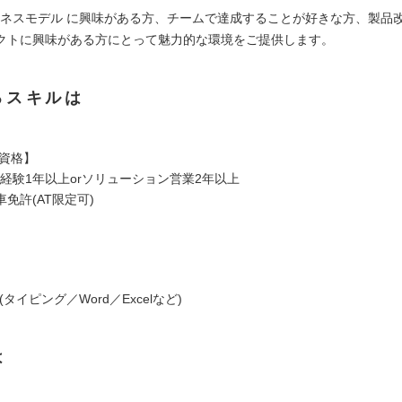
ビジネスモデル に興味がある方、チームで達成することが好きな方、製品
クトに興味がある方にとって魅力的な環境をご提供します。
るスキルは
/資格】
材経験1年以上orソリューション営業2年以上
免許(AT限定可)
】
タイピング／Word／Excelなど)
は