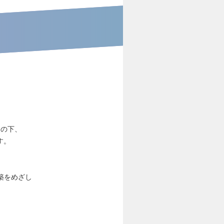
ンの下、
す。
築をめざし