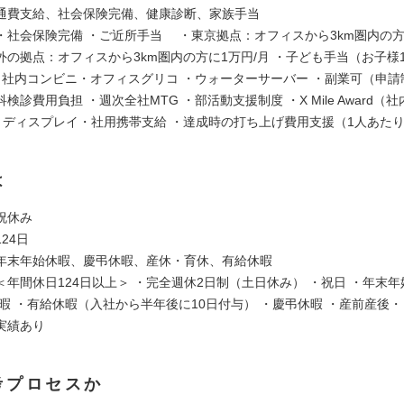
通費支給、社会保険完備、健康診断、家族手当
・社会保険完備 ・ご近所手当 ・東京拠点：オフィスから3km圏内の方
の拠点：オフィスから3km圏内の方に1万円/月 ・子ども手当（お子様
 ・社内コンビニ・オフィスグリコ ・ウォーターサーバー ・副業可（申請
検診費用負担 ・週次全社MTG ・部活動支援制度 ・X Mile Award（
C・ディスプレイ・社用携帯支給 ・達成時の打ち上げ費用支援（1人あたり5
は
祝休み
24日
年末年始休暇、慶弔休暇、産休・育休、有給休暇
年間休日124日以上＞ ・完全週休2日制（土日休み） ・祝日 ・年末年
暇 ・有給休暇（入社から半年後に10日付与） ・慶弔休暇 ・産前産後・
実績あり
考プロセスか