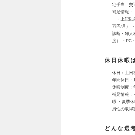
宅手当、交
補足情報：
・上記以外
万円/月）
診断・婦人科
度） ・P
休日休暇
休日：土日
年間休日：1
休暇制度：
補足情報：＜
暇 ・夏季休
男性の取得
どんな選