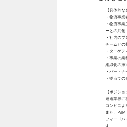
【具体的な
・物流事業
・物流事業
ーとの共創
・社内のプ
チームとの
・ターゲティ
・事業の業
組織化の推
・パートナ
・拠点での
【ポジショ
運送業界に
コンビニよ
また、Pd
フィードバ
す。