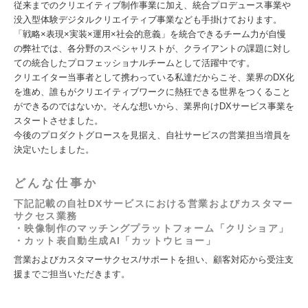
従来までのクリエイティブ制作事業に加え、統合プロデュース事業や
没入型体験デジタルクリエイティブ事業なども手掛けております。
「戦略×表現×実装×運用×社会的意義」を統合できるチーム力が自慢
の弊社では、各分野のスペシャリストが、クライアントの課題に対し
ての統合したプロフェッショナルチームとして活躍中です。
クリエイター当事者として携わっている私達だからこそ、業界のDX化
を進め、誰もがクリエイティブワークに熱狂できる世界をつくること
ができるのではないか。そんな想いから、業界向けDXサービス事業を
スタートさせました。
今後のプロダクトグロースを見据え、自社サービスの営業担当増員を
決定いたしました。
どんな仕事か
下記記載の自社DXサービスにおける営業およびカスタマー
サクセス業務
・映像制作のマッチングプラットフォーム「クリショア」
・カット表自動生成AI「カットウヒョー」
営業およびカスタマーサクセス/サポートを担い、顧客対応から受注支
援までご担当いただきます。