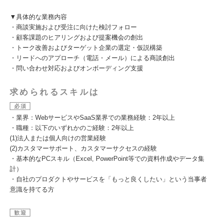
▼具体的な業務内容
・商談実施および受注に向けた検討フォロー
・顧客課題のヒアリングおよび提案機会の創出
・トーク改善およびターゲット企業の選定・仮説構築
・リードへのアプローチ（電話・メール）による商談創出
・問い合わせ対応およびオンボーディング支援
求められるスキルは
必須
・業界：WebサービスやSaaS業界での業務経験：2年以上
・職種：以下のいずれかのご経験：2年以上
(1)法人または個人向けの営業経験
(2)カスタマーサポート、カスタマーサクセスの経験
・基本的なPCスキル（Excel, PowerPoint等での資料作成やデータ集
計）
・自社のプロダクトやサービスを「もっと良くしたい」という当事者
意識を持てる方
歓迎