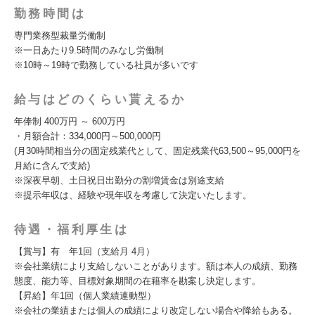
勤務時間は
専門業務型裁量労働制
※一日あたり9.5時間のみなし労働制
※10時～19時で勤務している社員が多いです
給与はどのくらい貰えるか
年俸制 400万円 ～ 600万円
・月額合計：334,000円～500,000円
(月30時間相当分の固定残業代として、固定残業代63,500～95,000円を
月給に含んで支給)
※深夜早朝、土日祝日出勤分の割増賃金は別途支給
※提示年収は、経験や現年収を考慮して決定いたします。
待遇・福利厚生は
【賞与】有 年1回（支給月 4月）
※会社業績により支給しないことがあります。額は本人の成績、勤務
態度、能力等、目標対象期間の在籍率を勘案し決定します。
【昇給】年1回（個人業績連動型）
※会社の業績または個人の成績により改定しない場合や降給もある。