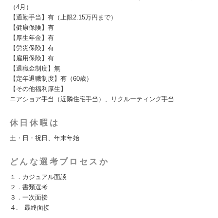
（4月）
【通勤手当】有（上限2.15万円まで）
【健康保険】有
【厚生年金】有
【労災保険】有
【雇用保険】有
【退職金制度】無
【定年退職制度】有（60歳）
【その他福利厚生】
ニアショア手当（近隣住宅手当）、リクルーティング手当
休日休暇は
土・日・祝日、年末年始
どんな選考プロセスか
１．カジュアル面談
２．書類選考
３．一次面接
４. 最終面接