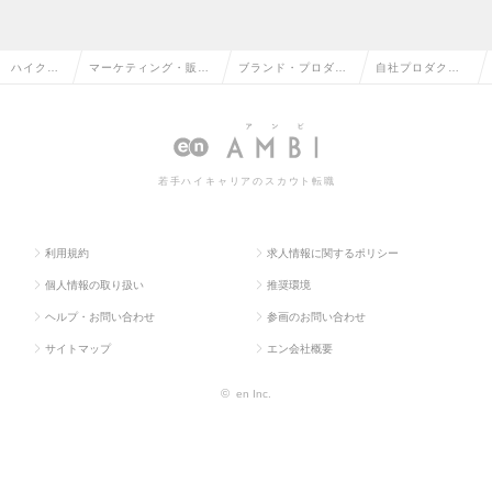
ハイクラ
マーケティング・販促
ブランド・プロダク
自社プロダクト
ス求人TO
企画・商品開発系の転
トマネージャーの転
営業担当の求人
P
職
職
情報
若手ハイキャリアのスカウト転職
利用規約
求人情報に関するポリシー
個人情報の取り扱い
推奨環境
ヘルプ・お問い合わせ
参画のお問い合わせ
サイトマップ
エン会社概要
©
en Inc.