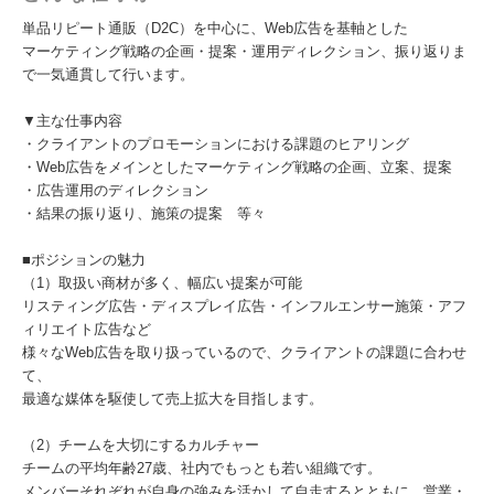
単品リピート通販（D2C）を中心に、Web広告を基軸とした
マーケティング戦略の企画・提案・運用ディレクション、振り返りま
で一気通貫して行います。
▼主な仕事内容
・クライアントのプロモーションにおける課題のヒアリング
・Web広告をメインとしたマーケティング戦略の企画、立案、提案
・広告運用のディレクション
・結果の振り返り、施策の提案 等々
■ポジションの魅力
（1）取扱い商材が多く、幅広い提案が可能
リスティング広告・ディスプレイ広告・インフルエンサー施策・アフ
ィリエイト広告など
様々なWeb広告を取り扱っているので、クライアントの課題に合わせ
て、
最適な媒体を駆使して売上拡大を目指します。
（2）チームを大切にするカルチャー
チームの平均年齢27歳、社内でもっとも若い組織です。
メンバーそれぞれが自身の強みを活かして自走するとともに、営業・