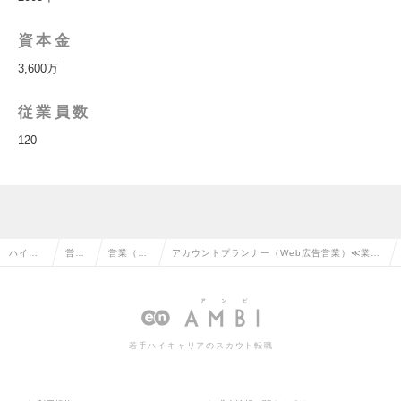
資本金
3,600万
従業員数
120
ハイク
営業
営業（法
アカウントプランナー（Web広告営業）≪業界
ラス求
系の
人向け）
未経験歓迎/働きがいのある会社ランキング6年
人TOP
転職
の転職
連続表彰≫の求人情報
若手ハイキャリアのスカウト転職