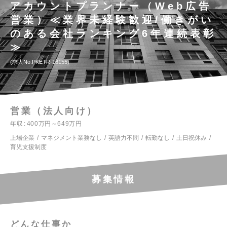
アカウントプランナー（Web広告
営業）≪業界未経験歓迎/働きがい
のある会社ランキング6年連続表彰
≫
求人No.PKETR-18155
営業（法人向け）
年収
400万円～649万円
上場企業
マネジメント業務なし
英語力不問
転勤なし
土日祝休み
育児支援制度
募集情報
どんな仕事か